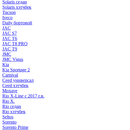
Solaris седан
Solaris хэтчбек
Tucson
Iveco
Daily бортовой
JAC
JAC S7
JAC T6
JAC T8 PRO
JAC T9
JMC
JMC Vigus
Kia
Kia Sportage 2
Carnival
Ceed универсал
Ceed хэтчбек
Moxave
Rio X-Line c 2017 г.в.
Rio X.
Rio седан
Rio хэтчбек
Seltos
Sorento
Sorento Prime