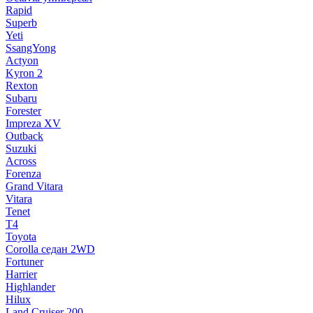
Rapid
Superb
Yeti
SsangYong
Actyon
Kyron 2
Rexton
Subaru
Forester
Impreza XV
Outback
Suzuki
Across
Forenza
Grand Vitara
Vitara
Tenet
T4
Toyota
Corolla седан 2WD
Fortuner
Harrier
Highlander
Hilux
Land Cruiser 200