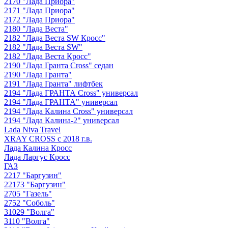
2170 "Лада Приора"
2171 "Лада Приора"
2172 "Лада Приора"
2180 "Лада Веста"
2182 "Лада Веста SW Кросс"
2182 "Лада Веста SW"
2182 "Лада Веста Кросс"
2190 "Лада Гранта Cross" седан
2190 "Лада Гранта"
2191 "Лада Гранта" лифтбек
2194 "Лада ГРАНТА Cross" универсал
2194 "Лада ГРАНТА" универсал
2194 "Лада Калина Cross" универсал
2194 "Лада Калина-2" универсал
Lada Niva Travel
XRAY CROSS с 2018 г.в.
Лада Калина Кросс
Лада Ларгус Кросс
ГАЗ
2217 "Баргузин"
22173 "Баргузин"
2705 "Газель"
2752 "Соболь"
31029 "Волга"
3110 "Волга"