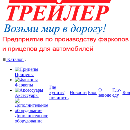
Каталог
Прицепы
Фаркопы
Где
О
Еду-
купить/
Новости
Блог
Кон
заводе
еду
Аксессуары
починить
Дополнительное
оборудование