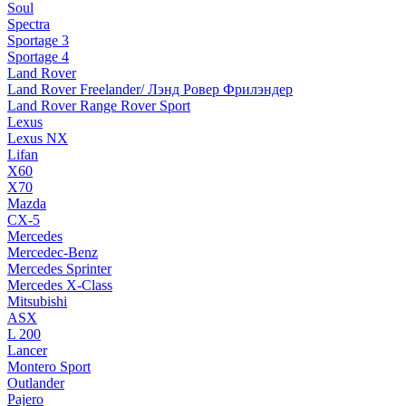
Soul
Spectra
Sportage 3
Sportage 4
Land Rover
Land Rover Freelander/ Лэнд Ровер Фрилэндер
Land Rover Range Rover Sport
Lexus
Lexus NX
Lifan
X60
X70
Mazda
CX-5
Mercedes
Mercedec-Benz
Mercedes Sprinter
Mercedes X-Class
Mitsubishi
ASX
L 200
Lancer
Montero Sport
Outlander
Pajero