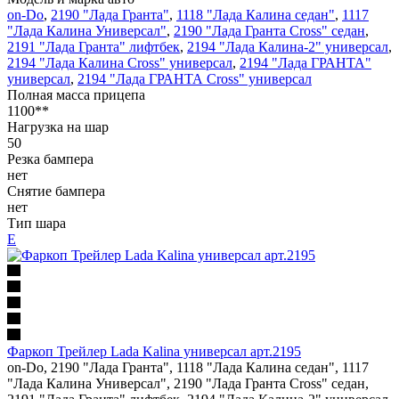
on-Do
,
2190 "Лада Гранта"
,
1118 "Лада Калина седан"
,
1117
"Лада Калина Универсал"
,
2190 "Лада Гранта Cross" седан
,
2191 "Лада Гранта" лифтбек
,
2194 "Лада Калина-2" универсал
,
2194 "Лада Калина Cross" универсал
,
2194 "Лада ГРАНТА"
универсал
,
2194 "Лада ГРАНТА Cross" универсал
Полная масса прицепа
1100**
Нагрузка на шар
50
Резка бампера
нет
Снятие бампера
нет
Тип шара
Е
Фаркоп Трейлер Lada Kalina универсал арт.2195
on-Do, 2190 "Лада Гранта", 1118 "Лада Калина седан", 1117
"Лада Калина Универсал", 2190 "Лада Гранта Cross" седан,