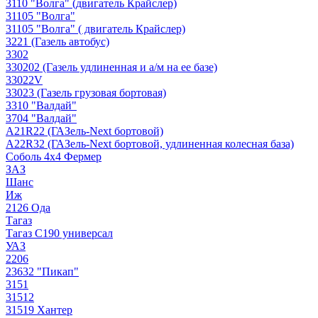
3110 "Волга" (двигатель Крайслер)
31105 "Волга"
31105 "Волга" ( двигатель Крайслер)
3221 (Газель автобус)
3302
330202 (Газель удлиненная и а/м на ее базе)
33022V
33023 (Газель грузовая бортовая)
3310 "Валдай"
3704 "Валдай"
A21R22 (ГАЗель-Next бортовой)
A22R32 (ГАЗель-Next бортовой, удлиненная колесная база)
Соболь 4х4 Фермер
ЗАЗ
Шанс
Иж
2126 Ода
Тагаз
Тагаз С190 универсал
УАЗ
2206
23632 "Пикап"
3151
31512
31519 Хантер