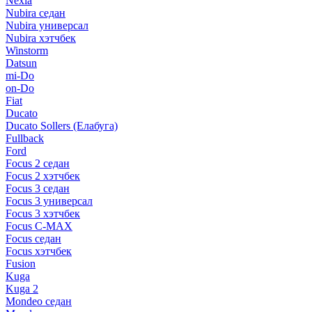
Nexia
Nubira седан
Nubira универсал
Nubira хэтчбек
Winstorm
Datsun
mi-Do
on-Do
Fiat
Ducato
Ducato Sollers (Елабуга)
Fullback
Ford
Focus 2 седан
Focus 2 хэтчбек
Focus 3 седан
Focus 3 универсал
Focus 3 хэтчбек
Focus C-MAX
Focus седан
Focus хэтчбек
Fusion
Kuga
Kuga 2
Mondeo седан