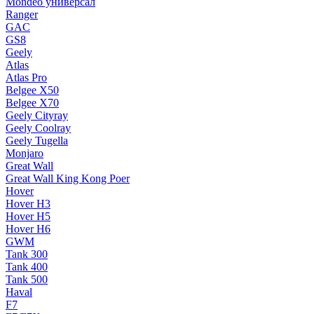
Mondeo универсал
Ranger
GAC
GS8
Geely
Atlas
Atlas Pro
Belgee X50
Belgee X70
Geely Cityray
Geely Coolray
Geely Tugella
Monjaro
Great Wall
Great Wall King Kong Poer
Hover
Hover H3
Hover H5
Hover H6
GWM
Tank 300
Tank 400
Tank 500
Haval
F7