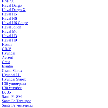
F7/F7X
Haval Dargo
Haval Dargo Х
Haval H5
Haval H6
Haval H6 Coupe
Haval Jolion
Haval M6
Haval Н3
Haval Н9
Honda
CR-V
Hyundai
Accent
Creta
Elantra
Grand Starex
Hyundai H1
Hyundai Starex
I 30 универсал
I 30 хэтчбек
IX 35
Santa Fe SM
Santa Fe Таганрог
Santa Fe универсал