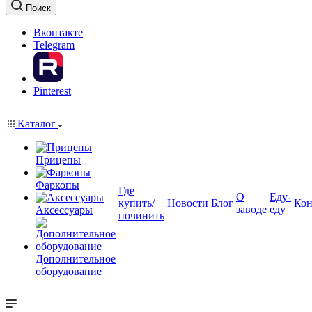
Поиск
Вконтакте
Telegram
Pinterest
Каталог
Прицепы
Фаркопы
Где
О
Еду-
купить/
Новости
Блог
Кон
заводе
еду
Аксессуары
починить
Дополнительное
оборудование