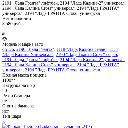
2191 "Лада Гранта" лифтбек, 2194 "Лада Калина-2" универсал,
2194 "Лада Калина Cross" универсал, 2194 "Лада ГРАНТА"
универсал, 2194 "Лада ГРАНТА Cross" универсал
Нет в наличии
8 580 руб.
Модель и марка авто
on-Do
,
2190 "Лада Гранта"
,
1118 "Лада Калина седан"
,
1117
"Лада Калина Универсал"
,
2190 "Лада Гранта Cross" седан
,
2191 "Лада Гранта" лифтбек
,
2194 "Лада Калина-2" универсал
,
2194 "Лада Калина Cross" универсал
,
2194 "Лада ГРАНТА"
универсал
,
2194 "Лада ГРАНТА Cross" универсал
Полная масса прицепа
1100**
Нагрузка на шар
50
Резка бампера
нет
Снятие бампера
нет
Тип шара
Е