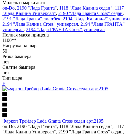
Модель и марка авто
on-Do
,
2190 "Лада Гранта"
,
1118 "Лада Калина седан"
,
1117
"Лада Калина Универсал"
,
2190 "Лада Гранта Cross" седан
,
2191 "Лада Гранта" лифтбек
,
2194 "Лада Калина-2" универсал
,
2194 "Лада Калина Cross" универсал
,
2194 "Лада ГРАНТА"
универсал
,
2194 "Лада ГРАНТА Cross" универсал
Полная масса прицепа
1100**
Нагрузка на шар
50
Резка бампера
нет
Снятие бампера
нет
Тип шара
Е
Фаркоп Трейлер Lada Granta Cross седан арт.2195
on-Do, 2190 "Лада Гранта", 1118 "Лада Калина седан", 1117
"Лада Калина Универсал", 2190 "Лада Гранта Cross" седан,