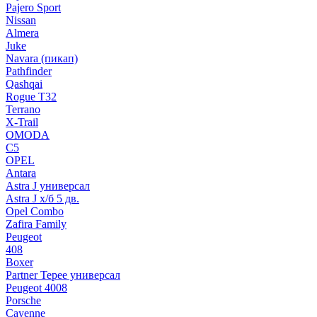
Pajero Sport
Nissan
Almera
Juke
Navara (пикап)
Pathfinder
Qashqai
Rogue T32
Terrano
X-Trail
OMODA
C5
OPEL
Antara
Astra J универсал
Astra J х/б 5 дв.
Opel Combo
Zafira Family
Peugeot
408
Boxer
Partner Tepee универсал
Peugeot 4008
Porsche
Cayenne