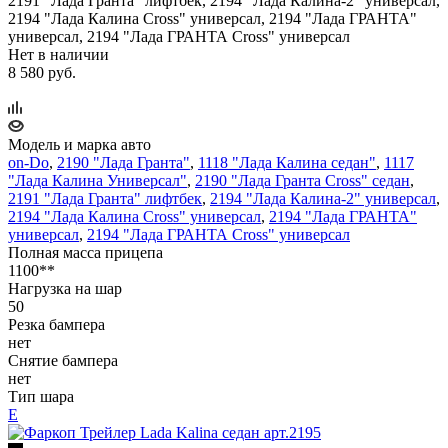
2191 "Лада Гранта" лифтбек, 2194 "Лада Калина-2" универсал,
2194 "Лада Калина Cross" универсал, 2194 "Лада ГРАНТА"
универсал, 2194 "Лада ГРАНТА Cross" универсал
Нет в наличии
8 580 руб.
Модель и марка авто
on-Do
,
2190 "Лада Гранта"
,
1118 "Лада Калина седан"
,
1117
"Лада Калина Универсал"
,
2190 "Лада Гранта Cross" седан
,
2191 "Лада Гранта" лифтбек
,
2194 "Лада Калина-2" универсал
,
2194 "Лада Калина Cross" универсал
,
2194 "Лада ГРАНТА"
универсал
,
2194 "Лада ГРАНТА Cross" универсал
Полная масса прицепа
1100**
Нагрузка на шар
50
Резка бампера
нет
Снятие бампера
нет
Тип шара
Е