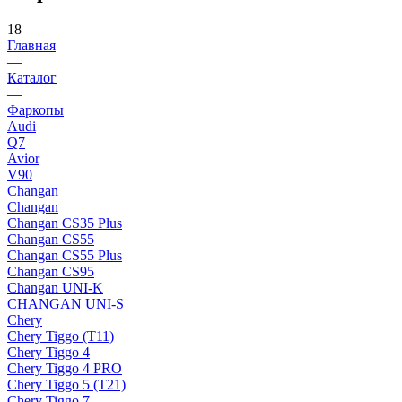
18
Главная
—
Каталог
—
Фаркопы
Audi
Q7
Avior
V90
Changan
Changan
Changan CS35 Plus
Changan CS55
Changan CS55 Plus
Changan CS95
Changan UNI-K
CHANGAN UNI-S
Chery
Chery Tiggo (Т11)
Chery Tiggo 4
Chery Tiggo 4 PRO
Chery Tiggo 5 (Т21)
Chery Tiggo 7