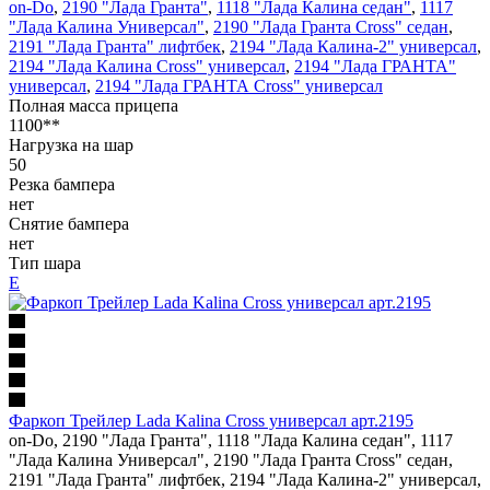
on-Do
,
2190 "Лада Гранта"
,
1118 "Лада Калина седан"
,
1117
"Лада Калина Универсал"
,
2190 "Лада Гранта Cross" седан
,
2191 "Лада Гранта" лифтбек
,
2194 "Лада Калина-2" универсал
,
2194 "Лада Калина Cross" универсал
,
2194 "Лада ГРАНТА"
универсал
,
2194 "Лада ГРАНТА Cross" универсал
Полная масса прицепа
1100**
Нагрузка на шар
50
Резка бампера
нет
Снятие бампера
нет
Тип шара
Е
Фаркоп Трейлер Lada Kalina Cross универсал арт.2195
on-Do, 2190 "Лада Гранта", 1118 "Лада Калина седан", 1117
"Лада Калина Универсал", 2190 "Лада Гранта Cross" седан,
2191 "Лада Гранта" лифтбек, 2194 "Лада Калина-2" универсал,