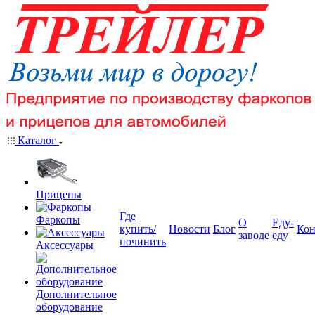
Каталог
Прицепы
Где
Фаркопы
О
Еду-
купить/
Новости
Блог
Кон
заводе
еду
починить
Аксессуары
Дополнительное
оборудование