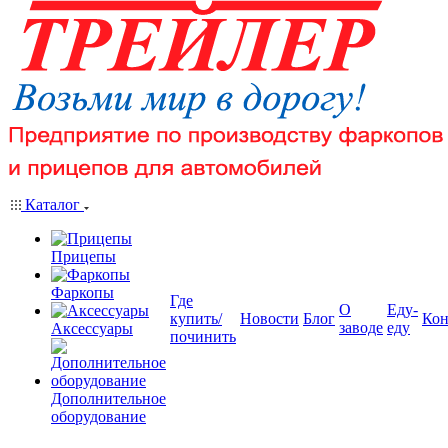
Каталог
Прицепы
Фаркопы
Где
О
Еду-
купить/
Новости
Блог
Кон
заводе
еду
Аксессуары
починить
Дополнительное
оборудование