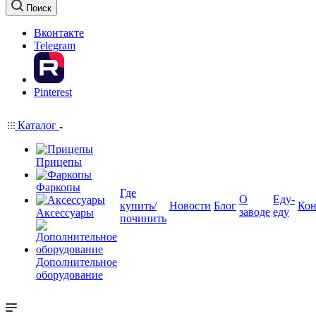
Поиск
Вконтакте
Telegram
Pinterest
Каталог
Прицепы
Фаркопы
Где
О
Еду-
купить/
Новости
Блог
Кон
заводе
еду
Аксессуары
починить
Дополнительное
оборудование