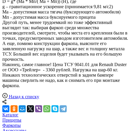
D = g* (Mа * Мп/( Mа + Мп)) (Н), где
g – гравитационное ускорение (принимается 9,81 м/с2)
Mа – допустимая масса тягача (буксирующего автомобиля)
Мп - допустимая масса буксируемого прицепа
Другой путь, менее трудоемкий но тоже эффективный
выглядит так: выбирая фаркоп среди множества
производителей, смотрите, чтобы места его крепления были в
точках, предусмотренных заводом изготовителем автомобиля.
А еще, помимо конструкции фаркопа, выясните его
заявленную нагрузку на шар, а также вес и толщину металла
ТСУ. Больший вес изделия будет указывать на его большую
прочность.
Наконец, самое главное! Цена ТСУ 9041.01 для Renault Duster
от ООО «Трейлер» - 3360 рублей. Нагрузка на шар-60 кг.
Никаких технологических отверстий в заднем бампере
машины сверлить не надо, как и снимать его при монтаже
фаркопа.
Назад к списку
Каталог
Прицепы
Фаркопы
Аксессуары