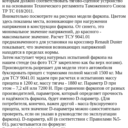
которым должно соответствовать тягово-сцепное устройство
и на основании Технического регламента Таможенного Союза
ТР ТС 018/2011.
Внимательно посмотрите на рисунки модели фаркопа. Цветом
здесь показаны места, возникающие при нагружении
напряжения в конструкции фаркопа. От синего, это
минимальное значение напряжений, до красного -
максимальное значение. Расчет ТСУ 9041.01
предназначенного для установки на кроссовер Renault Duster
показывает, что значения возникающих напряжений
находятся в пределах нормы.
Затем наступает черед натурных испытаний фаркопа на
нашем стенде (на фото ТСУ закреплено как бы верх ногами).
Производитель разрешает для модели этого автомобиля
буксировать прицеп с тормозами полной массой 1500 кг. Мы
для ТСУ 9041.01 задаем при расчетах и испытаниях массу
прицепа в 1200 кг, массу тягача - 1880 кг. Параметр D при
этом – 7,2 кН или 7200 Н. При сравнении фаркопов от разных
производителей, параметром, который определяет прочность
и надёжность фаркопа, будет именно D-параметр. (Для
потребителя, конечно, важен другой - масса буксируемого
прицепа, хотя значение D-параметра можно самостоятельно
проверить, если он указан в руководстве по эксплуатации
фаркопа). D-параметр, кН (в соответствии с Правилами №5-
01), рассчитывается по формуле: