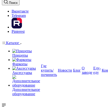
Поиск
Вконтакте
Telegram
Pinterest
Каталог
Прицепы
Фаркопы
Где
О
Еду-
купить/
Новости
Блог
Кон
заводе
еду
Аксессуары
починить
Дополнительное
оборудование