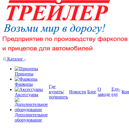
Каталог
Прицепы
Фаркопы
Где
О
Еду-
купить/
Новости
Блог
Кон
заводе
еду
Аксессуары
починить
Дополнительное
оборудование