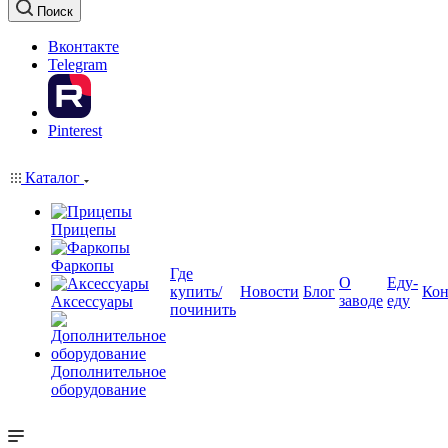
Поиск
Вконтакте
Telegram
Pinterest
Каталог
Прицепы
Фаркопы
Где
О
Еду-
купить/
Новости
Блог
Кон
заводе
еду
Аксессуары
починить
Дополнительное
оборудование