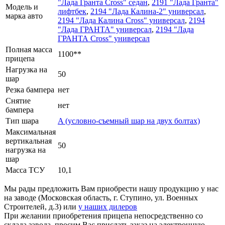
"Лада Гранта Cross" седан
,
2191 "Лада Гранта"
Модель и
лифтбек
,
2194 "Лада Калина-2" универсал
,
марка авто
2194 "Лада Калина Cross" универсал
,
2194
"Лада ГРАНТА" универсал
,
2194 "Лада
ГРАНТА Cross" универсал
Полная масса
1100**
прицепа
Нагрузка на
50
шар
Резка бампера
нет
Снятие
нет
бампера
Тип шара
A (условно-съемный шар на двух болтах)
Максимальная
вертикальная
50
нагрузка на
шар
Масса ТСУ
10,1
Мы рады предложить Вам приобрести нашу продукцию у нас
на заводе (Московская область, г. Ступино, ул. Военных
Строителей, д.3) или
у наших дилеров
При желании приобретения прицепа непосредственно со
склада завода, просим Вас прислать заказ на электронную