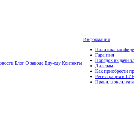
Информация
Политика конфиде
Гарантия
Порядок выдачи 
овости
Блог
О заводе
Еду-еду
Контакты
Дилерам
Как приобрести п
Регистрация в ГИ
Правила эксплуат