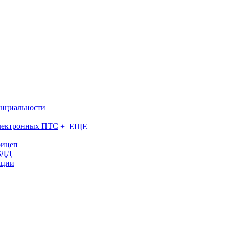
нциальности
электронных ПТС
+ ЕЩЕ
рицеп
БДД
ации