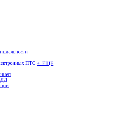
нциальности
электронных ПТС
+ ЕЩЕ
рицеп
БДД
ации