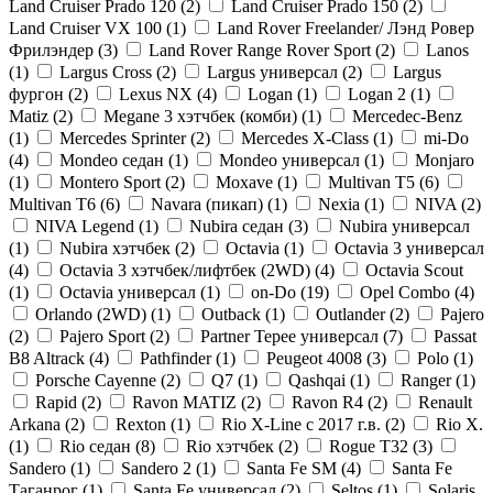
Land Cruiser Prado 120 (
2
)
Land Cruiser Prado 150 (
2
)
Land Cruiser VX 100 (
1
)
Land Rover Freelander/ Лэнд Ровер
Фрилэндер (
3
)
Land Rover Range Rover Sport (
2
)
Lanos
(
1
)
Largus Cross (
2
)
Largus универсал (
2
)
Largus
фургон (
2
)
Lexus NX (
4
)
Logan (
1
)
Logan 2 (
1
)
Matiz (
2
)
Megane 3 хэтчбек (комби) (
1
)
Mercedec-Benz
(
1
)
Mercedes Sprinter (
2
)
Mercedes X-Class (
1
)
mi-Do
(
4
)
Mondeo седан (
1
)
Mondeo универсал (
1
)
Monjaro
(
1
)
Montero Sport (
2
)
Moxave (
1
)
Multivan T5 (
6
)
Multivan T6 (
6
)
Navara (пикап) (
1
)
Nexia (
1
)
NIVA (
2
)
NIVA Legend (
1
)
Nubira седан (
3
)
Nubira универсал
(
1
)
Nubira хэтчбек (
2
)
Octavia (
1
)
Octavia 3 универсал
(
4
)
Octavia 3 хэтчбек/лифтбек (2WD) (
4
)
Octavia Scout
(
1
)
Octavia универсал (
1
)
on-Do (
19
)
Opel Combo (
4
)
Orlando (2WD) (
1
)
Outback (
1
)
Outlander (
2
)
Pajero
(
2
)
Pajero Sport (
2
)
Partner Tepee универсал (
7
)
Passat
B8 Altrack (
4
)
Pathfinder (
1
)
Peugeot 4008 (
3
)
Polo (
1
)
Porsche Cayenne (
2
)
Q7 (
1
)
Qashqai (
1
)
Ranger (
1
)
Rapid (
2
)
Ravon MATIZ (
2
)
Ravon R4 (
2
)
Renault
Arkana (
2
)
Rexton (
1
)
Rio X-Line c 2017 г.в. (
2
)
Rio X.
(
1
)
Rio седан (
8
)
Rio хэтчбек (
2
)
Rogue T32 (
3
)
Sandero (
1
)
Sandero 2 (
1
)
Santa Fe SM (
4
)
Santa Fe
Таганрог (
1
)
Santa Fe универсал (
2
)
Seltos (
1
)
Solaris