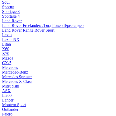
Soul
Spectra
Sportage 3
Sportage 4
Land Rover
Land Rover Freelander/ Лэнд Ровер Фрилэндер
Land Rover Range Rover Sport
Lexus
Lexus NX
Lifan
X60
X70
Mazda
CX-5
Mercedes
Mercedec-Benz
Mercedes Sprinter
Mercedes X-Class
Mitsubishi
ASX
L 200
Lancer
Montero Sport
Outlander
Pajero