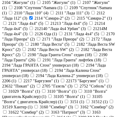
2104 "Жигули" (
1
)
2105 "Жигули" (
1
)
2107 "Жигули"
(
1
)
2108 "Cпутник"/Samara (
1
)
2109 "Спутник"/Samara
(
1
)
2110 "Лада 110" (
4
)
2111 "Лада 111" (
3
)
2112
"Лада 112" (
3
)
2114 "Самара-2" (
2
)
2115 "Самара-2" (
1
)
2121 "Лада 4х4" (
5
)
21213 "Лада 4х4" (
5
)
21214
"Лада 4х4" (
5
)
212140 "Лада 4х4 Урбан" (
3
)
21214М
"Лада 4х4" (
3
)
2126 Ода (
1
)
2131 "Лада 4х4" (
5
)
2170
"Лада Приора" (
2
)
2171 "Лада Приора" (
2
)
2172 "Лада
Приора" (
3
)
2180 "Лада Веста" (
5
)
2182 "Лада Веста SW
Кросс" (
2
)
2182 "Лада Веста SW" (
2
)
2182 "Лада Веста
Кросс" (
2
)
2190 "Лада Гранта Cross" седан (
18
)
2190
"Лада Гранта" (
26
)
2191 "Лада Гранта" лифтбек (
18
)
2194 "Лада ГРАНТА Cross" универсал (
18
)
2194 "Лада
ГРАНТА" универсал (
18
)
2194 "Лада Калина Cross"
универсал (
18
)
2194 "Лада Калина-2" универсал (
18
)
2206 (
1
)
2217 "Баргузин" (
1
)
22173 "Баргузин" (
1
)
23632 "Пикап" (
2
)
2705 "Газель" (
3
)
2752 "Соболь" (
1
)
31029 "Волга" (
1
)
3110 "Волга" (
1
)
3110 "Волга"
(двигатель Крайслер) (
1
)
31105 "Волга" (
1
)
31105
"Волга" ( двигатель Крайслер) (
1
)
3151 (
1
)
31512 (
1
)
31519 Хантер (
1
)
3160 "Симбир" (
3
)
3162 "Симбир" (
2
)
31622 "Симбир" (
2
)
3163 "Патриот" (
3
)
3163