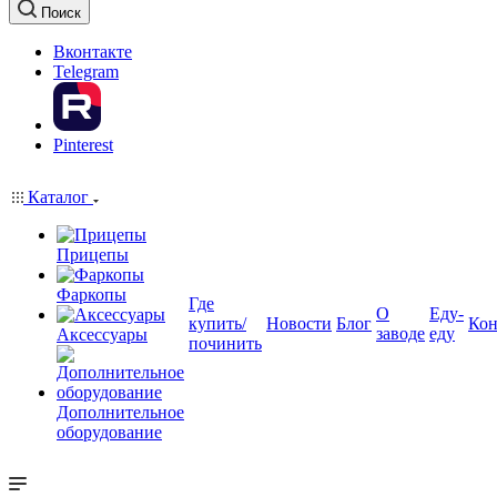
Поиск
Вконтакте
Telegram
Pinterest
Каталог
Прицепы
Фаркопы
Где
О
Еду-
купить/
Новости
Блог
Кон
заводе
еду
Аксессуары
починить
Дополнительное
оборудование