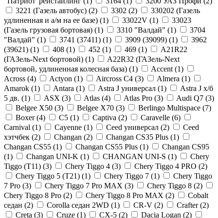
"Патриот"рейстайлинг (
1
)
3164 (
1
)
3200 УАЗ Профи (
2
)
3221 (Газель автобус) (
2
)
3302 (
2
)
330202 (Газель
удлиненная и а/м на ее базе) (
1
)
33022V (
1
)
33023
(Газель грузовая бортовая) (
1
)
3310 "Валдай" (
1
)
3704
"Валдай" (
1
)
3741 (37411) (
1
)
3909 (39099) (
1
)
3962
(39621) (
1
)
408 (
1
)
452 (
1
)
469 (
1
)
A21R22
(ГАЗель-Next бортовой) (
1
)
A22R32 (ГАЗель-Next
бортовой, удлиненная колесная база) (
1
)
Accent (
1
)
Across (
4
)
Actyon (
1
)
Aircross C4 (
3
)
Almera (
1
)
Amarok (
1
)
Antara (
1
)
Astra J универсал (
1
)
Astra J х/б
5 дв. (
1
)
ASX (
3
)
Atlas (
4
)
Atlas Pro (
3
)
Audi Q7 (
3
)
Belgee X50 (
3
)
Belgee X70 (
3
)
Berlingo Multispace (
7
)
Boxer (
4
)
C5 (
1
)
Captiva (
2
)
Caravelle (
6
)
Carnival (
1
)
Cayenne (
1
)
Ceed универсал (
2
)
Ceed
хэтчбек (
2
)
Changan (
2
)
Changan CS35 Plus (
1
)
Changan CS55 (
1
)
Changan CS55 Plus (
1
)
Changan CS95
(
1
)
Changan UNI-K (
1
)
CHANGAN UNI-S (
1
)
Chery
Tiggo (Т11) (
3
)
Chery Tiggo 4 (
3
)
Chery Tiggo 4 PRO (
2
)
Chery Tiggo 5 (Т21) (
1
)
Chery Tiggo 7 (
1
)
Chery Tiggo
7 Pro (
3
)
Chery Tiggo 7 Pro MAX (
3
)
Chery Tiggo 8 (
2
)
Chery Tiggo 8 Pro (
2
)
Chery Tiggo 8 Pro MAX (
2
)
Cobalt
седан (
2
)
Corolla седан 2WD (
1
)
CR-V (
2
)
Crafter (
2
)
Creta (
3
)
Cruze (
1
)
CX-5 (
2
)
Dacia Logan (
2
)