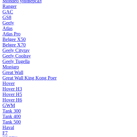
Mondeo универсал
Ranger
GAC
GS8
Geely
Atlas
Atlas Pro
Belgee X50
Belgee X70
Geely Cityray
Geely Coolray
Geely Tugella
Monjaro
Great Wall
Great Wall King Kong Poer
Hover
Hover H3
Hover H5
Hover H6
GWM
Tank 300
Tank 400
Tank 500
Haval
F7