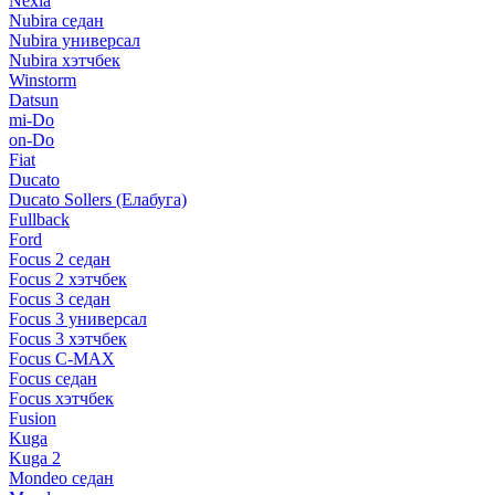
Nexia
Nubira седан
Nubira универсал
Nubira хэтчбек
Winstorm
Datsun
mi-Do
on-Do
Fiat
Ducato
Ducato Sollers (Елабуга)
Fullback
Ford
Focus 2 седан
Focus 2 хэтчбек
Focus 3 седан
Focus 3 универсал
Focus 3 хэтчбек
Focus C-MAX
Focus седан
Focus хэтчбек
Fusion
Kuga
Kuga 2
Mondeo седан