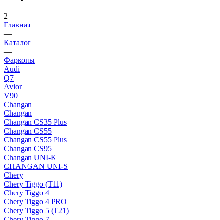
2
Главная
—
Каталог
—
Фаркопы
Audi
Q7
Avior
V90
Changan
Changan
Changan CS35 Plus
Changan CS55
Changan CS55 Plus
Changan CS95
Changan UNI-K
CHANGAN UNI-S
Chery
Chery Tiggo (Т11)
Chery Tiggo 4
Chery Tiggo 4 PRO
Chery Tiggo 5 (Т21)
Chery Tiggo 7