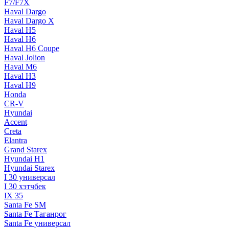
F7/F7X
Haval Dargo
Haval Dargo Х
Haval H5
Haval H6
Haval H6 Coupe
Haval Jolion
Haval M6
Haval Н3
Haval Н9
Honda
CR-V
Hyundai
Accent
Creta
Elantra
Grand Starex
Hyundai H1
Hyundai Starex
I 30 универсал
I 30 хэтчбек
IX 35
Santa Fe SM
Santa Fe Таганрог
Santa Fe универсал