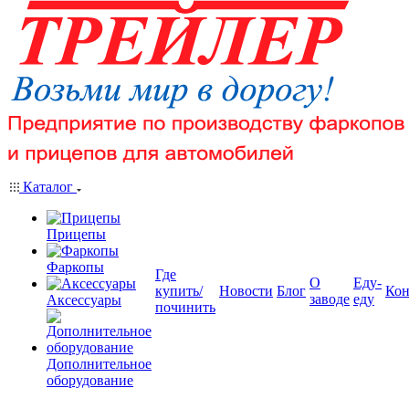
Каталог
Прицепы
Фаркопы
Где
О
Еду-
купить/
Новости
Блог
Кон
заводе
еду
Аксессуары
починить
Дополнительное
оборудование