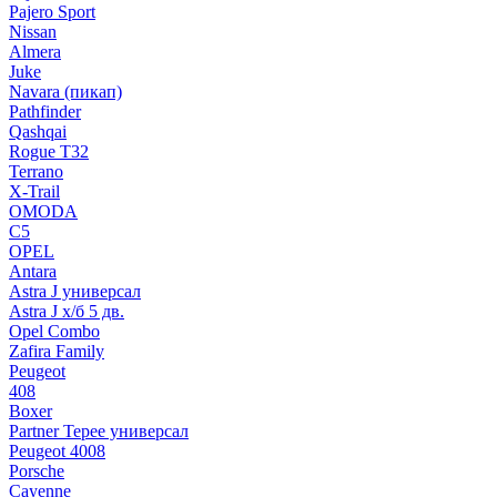
Pajero Sport
Nissan
Almera
Juke
Navara (пикап)
Pathfinder
Qashqai
Rogue T32
Terrano
X-Trail
OMODA
C5
OPEL
Antara
Astra J универсал
Astra J х/б 5 дв.
Opel Combo
Zafira Family
Peugeot
408
Boxer
Partner Tepee универсал
Peugeot 4008
Porsche
Cayenne