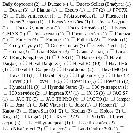
Daily бортовой (
2
)
Ducato (
4
)
Ducato Sollers (Елабуга) (
1
)
Duster (
3
)
Elantra (
1
)
Espero (
1
)
F7 (
2
)
F7/F7X
(
2
)
Fabia универсал (
1
)
Fabia хэтчбек (
1
)
Fluence (
1
)
Focus 2 седан (
1
)
Focus 2 хэтчбек (
1
)
Focus 3 седан
(
1
)
Focus 3 универсал (
1
)
Focus 3 хэтчбек (
1
)
Focus
C-MAX (
2
)
Focus седан (
1
)
Focus хэтчбек (
1
)
Forenza
(
1
)
Forester (
3
)
Fortuner (
1
)
Fullback (
2
)
Fusion (
1
)
Geely Cityray (
1
)
Geely Coolray (
3
)
Geely Tugella (
2
)
Gentra (
3
)
Grand Starex (
3
)
Grand Vitara (
1
)
Great
Wall King Kong Poer (
1
)
GS8 (
1
)
Harrier (
4
)
Haval
Dargo (
1
)
Haval Dargo Х (
1
)
Haval H5 (
10
)
Haval H6
(
4
)
Haval H6 Coupe (
2
)
Haval Jolion (
2
)
Haval M6 (
2
)
Haval Н3 (
1
)
Haval Н9 (
7
)
Highlander (
1
)
Hilux (
5
)
Hover (
5
)
Hover H3 (
6
)
Hover H5 (
5
)
Hover H6 (
2
)
Hyundai H1 (
3
)
Hyundai Starex (
3
)
I 30 универсал (
1
)
I 30 хэтчбек (
2
)
Impreza XV (
1
)
IX 35 (
3
)
JAC S7
(
1
)
JAC T6 (
5
)
JAC T8 PRO (
4
)
JAC T9 (
1
)
Jamper
(
4
)
Jetta (
1
)
JMC Vigus (
1
)
Juke (
1
)
Kaptur (
1
)
Karog (
3
)
KnewStar 001 (
2
)
Kodiaq (
3
)
Koleos (
3
)
Kuga (
1
)
Kuga 2 (
1
)
Kyron 2 (
2
)
L 200 (
6
)
Lacetti
седан (
3
)
Lacetti универсал (
1
)
Lacetti хэтчбек (
2
)
Lada Niva Travel (
2
)
Lancer (
1
)
Land Cruiser 200 (
1
)