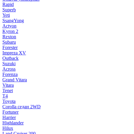
Rapid
Superb
Yeti
SsangYong
Actyon
Kyron 2
Rexton
Subaru
Forester
Impreza XV
Outback
Suzuki
Across
Forenza
Grand Vitara
Vitara
Tenet
T4
Toyota
Corolla седан 2WD
Fortuner
Harrier
Highlander
Hilux
Land Cruiser 200