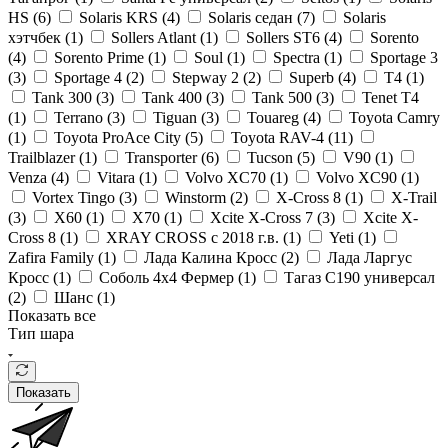
HS (
6
)
Solaris KRS (
4
)
Solaris седан (
7
)
Solaris
хэтчбек (
1
)
Sollers Atlant (
1
)
Sollers ST6 (
4
)
Sorento
(
4
)
Sorento Prime (
1
)
Soul (
1
)
Spectra (
1
)
Sportage 3
(
3
)
Sportage 4 (
2
)
Stepway 2 (
2
)
Superb (
4
)
T4 (
1
)
Tank 300 (
3
)
Tank 400 (
3
)
Tank 500 (
3
)
Tenet T4
(
1
)
Terrano (
3
)
Tiguan (
3
)
Touareg (
4
)
Toyota Camry
(
1
)
Toyota ProAce City (
5
)
Toyota RAV-4 (
11
)
Trailblazer (
1
)
Transporter (
6
)
Tucson (
5
)
V90 (
1
)
Venza (
4
)
Vitara (
1
)
Volvo XC70 (
1
)
Volvo XC90 (
1
)
Vortex Tingo (
3
)
Winstorm (
2
)
X-Cross 8 (
1
)
X-Trail
(
3
)
X60 (
1
)
X70 (
1
)
Xcite X-Cross 7 (
3
)
Xcite X-
Cross 8 (
1
)
XRAY CROSS с 2018 г.в. (
1
)
Yeti (
1
)
Zafira Family (
1
)
Лада Калина Кросс (
2
)
Лада Ларгус
Кросс (
1
)
Соболь 4х4 Фермер (
1
)
Тагаз С190 универсал
(
2
)
Шанс (
1
)
Показать все
Тип шара
Показать