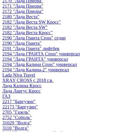
2170 "Лада Приора"
2171 "Лада Приора"
2172 "Лада Приора"
2180 "Лада Веста"
2182 "Лада Веста SW Кросс"
2182 "Лада Веста SW"
2182 "Лада Веста Кросс"
2190 "Лада Гранта Cross" седан
2190 "Лада Гранта"
2191 "Лада Гранта" лифтбек
2194 "Лада ГРАНТА Cross" универсал
2194 "Лада ГРАНТА" универсал
2194 "Лада Калина Cross" универсал
2194 "Лада Калина-2" универсал
Lada Niva Travel
XRAY CROSS с 2018 г.в.
Лада Калина Кросс
Лада Ларгус Кросс
ГАЗ
2217 "Баргузин"
22173 "Баргузин"
2705 "Газель"
2752 "Соболь"
31029 "Волга"
3110 "Волга"