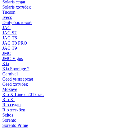
Solaris седан
Solaris хэтчбек
Tucson
Iveco
Daily бортовой
JAC
JAC S7
JAC T6
JAC T8 PRO
JAC T9
JMC
JMC Vigus
Kia
Kia Sportage 2
Carnival
Ceed универсал
Ceed хэтчбек
Moxave
Rio X-Line c 2017 г.в.
Rio X.
Rio седан
Rio хэтчбек
Seltos
Sorento
Sorento Prime