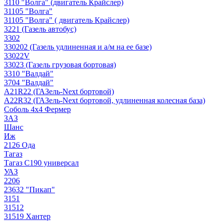
3110 "Волга" (двигатель Крайслер)
31105 "Волга"
31105 "Волга" ( двигатель Крайслер)
3221 (Газель автобус)
3302
330202 (Газель удлиненная и а/м на ее базе)
33022V
33023 (Газель грузовая бортовая)
3310 "Валдай"
3704 "Валдай"
A21R22 (ГАЗель-Next бортовой)
A22R32 (ГАЗель-Next бортовой, удлиненная колесная база)
Соболь 4х4 Фермер
ЗАЗ
Шанс
Иж
2126 Ода
Тагаз
Тагаз С190 универсал
УАЗ
2206
23632 "Пикап"
3151
31512
31519 Хантер