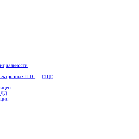
нциальности
электронных ПТС
+ ЕЩЕ
рицеп
БДД
ации