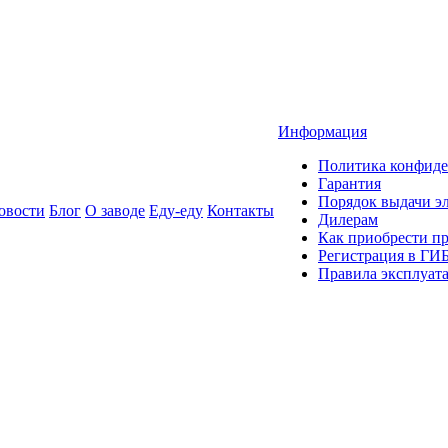
Информация
Политика конфиде
Гарантия
Порядок выдачи 
овости
Блог
О заводе
Еду-еду
Контакты
Дилерам
Как приобрести п
Регистрация в ГИ
Правила эксплуат