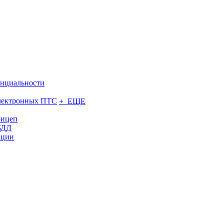
нциальности
электронных ПТС
+ ЕЩЕ
рицеп
БДД
ации