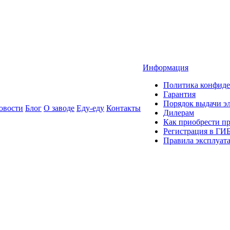
Информация
Политика конфиде
Гарантия
Порядок выдачи 
овости
Блог
О заводе
Еду-еду
Контакты
Дилерам
Как приобрести п
Регистрация в ГИ
Правила эксплуат