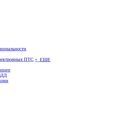
нциальности
электронных ПТС
+ ЕЩЕ
рицеп
БДД
ации