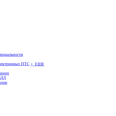
нциальности
электронных ПТС
+ ЕЩЕ
рицеп
БДД
ации