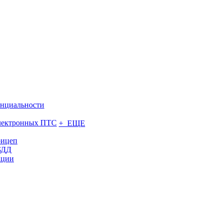
нциальности
электронных ПТС
+ ЕЩЕ
рицеп
БДД
ации