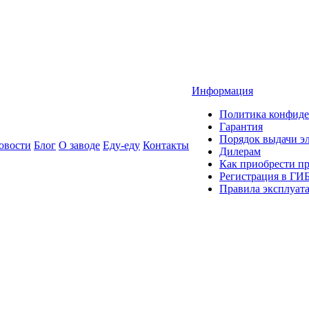
Информация
Политика конфиде
Гарантия
Порядок выдачи 
овости
Блог
О заводе
Еду-еду
Контакты
Дилерам
Как приобрести п
Регистрация в ГИ
Правила эксплуат