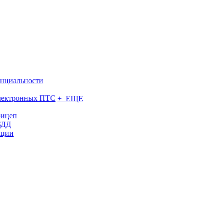
нциальности
электронных ПТС
+ ЕЩЕ
рицеп
БДД
ации