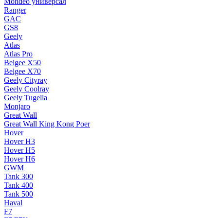
Mondeo универсал
Ranger
GAC
GS8
Geely
Atlas
Atlas Pro
Belgee X50
Belgee X70
Geely Cityray
Geely Coolray
Geely Tugella
Monjaro
Great Wall
Great Wall King Kong Poer
Hover
Hover H3
Hover H5
Hover H6
GWM
Tank 300
Tank 400
Tank 500
Haval
F7