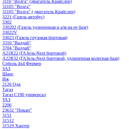
3110 "Волга" (двигатель Крайслер)
31105 "Волга"
31105 "Волга" ( двигатель Крайслер)
3221 (Газель автобус)
3302
330202 (Газель удлиненная и а/м на ее базе)
33022V
33023 (Газель грузовая бортовая)
3310 "Валдай"
3704 "Валдай"
A21R22 (ГАЗель-Next бортовой)
A22R32 (ГАЗель-Next бортовой, удлиненная колесная база)
Соболь 4х4 Фермер
ЗАЗ
Шанс
Иж
2126 Ода
Тагаз
Тагаз С190 универсал
УАЗ
2206
23632 "Пикап"
3151
31512
31519 Хантер