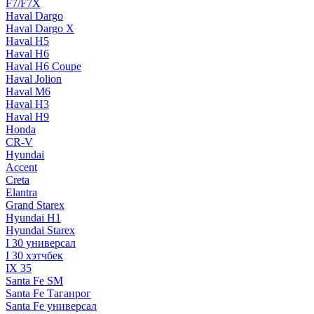
F7/F7X
Haval Dargo
Haval Dargo Х
Haval H5
Haval H6
Haval H6 Coupe
Haval Jolion
Haval M6
Haval Н3
Haval Н9
Honda
CR-V
Hyundai
Accent
Creta
Elantra
Grand Starex
Hyundai H1
Hyundai Starex
I 30 универсал
I 30 хэтчбек
IX 35
Santa Fe SM
Santa Fe Таганрог
Santa Fe универсал