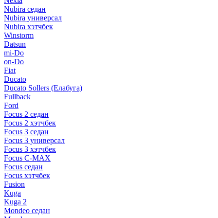
Nexia
Nubira седан
Nubira универсал
Nubira хэтчбек
Winstorm
Datsun
mi-Do
on-Do
Fiat
Ducato
Ducato Sollers (Елабуга)
Fullback
Ford
Focus 2 седан
Focus 2 хэтчбек
Focus 3 седан
Focus 3 универсал
Focus 3 хэтчбек
Focus C-MAX
Focus седан
Focus хэтчбек
Fusion
Kuga
Kuga 2
Mondeo седан