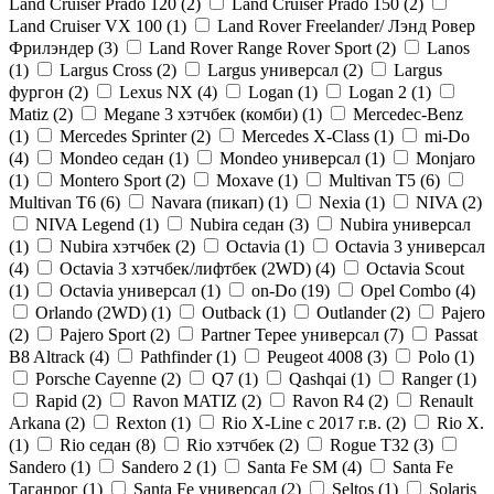
Land Cruiser Prado 120 (
2
)
Land Cruiser Prado 150 (
2
)
Land Cruiser VX 100 (
1
)
Land Rover Freelander/ Лэнд Ровер
Фрилэндер (
3
)
Land Rover Range Rover Sport (
2
)
Lanos
(
1
)
Largus Cross (
2
)
Largus универсал (
2
)
Largus
фургон (
2
)
Lexus NX (
4
)
Logan (
1
)
Logan 2 (
1
)
Matiz (
2
)
Megane 3 хэтчбек (комби) (
1
)
Mercedec-Benz
(
1
)
Mercedes Sprinter (
2
)
Mercedes X-Class (
1
)
mi-Do
(
4
)
Mondeo седан (
1
)
Mondeo универсал (
1
)
Monjaro
(
1
)
Montero Sport (
2
)
Moxave (
1
)
Multivan T5 (
6
)
Multivan T6 (
6
)
Navara (пикап) (
1
)
Nexia (
1
)
NIVA (
2
)
NIVA Legend (
1
)
Nubira седан (
3
)
Nubira универсал
(
1
)
Nubira хэтчбек (
2
)
Octavia (
1
)
Octavia 3 универсал
(
4
)
Octavia 3 хэтчбек/лифтбек (2WD) (
4
)
Octavia Scout
(
1
)
Octavia универсал (
1
)
on-Do (
19
)
Opel Combo (
4
)
Orlando (2WD) (
1
)
Outback (
1
)
Outlander (
2
)
Pajero
(
2
)
Pajero Sport (
2
)
Partner Tepee универсал (
7
)
Passat
B8 Altrack (
4
)
Pathfinder (
1
)
Peugeot 4008 (
3
)
Polo (
1
)
Porsche Cayenne (
2
)
Q7 (
1
)
Qashqai (
1
)
Ranger (
1
)
Rapid (
2
)
Ravon MATIZ (
2
)
Ravon R4 (
2
)
Renault
Arkana (
2
)
Rexton (
1
)
Rio X-Line c 2017 г.в. (
2
)
Rio X.
(
1
)
Rio седан (
8
)
Rio хэтчбек (
2
)
Rogue T32 (
3
)
Sandero (
1
)
Sandero 2 (
1
)
Santa Fe SM (
4
)
Santa Fe
Таганрог (
1
)
Santa Fe универсал (
2
)
Seltos (
1
)
Solaris