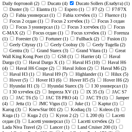
Daily бортовой (
2
)
Ducato (
4
)
Ducato Sollers (Елабуга) (
1
)
Duster (
3
)
Elantra (
1
)
Espero (
1
)
F7 (
2
)
F7/F7X
(
2
)
Fabia универсал (
1
)
Fabia хэтчбек (
1
)
Fluence (
1
)
Focus 2 седан (
1
)
Focus 2 хэтчбек (
1
)
Focus 3 седан
(
1
)
Focus 3 универсал (
1
)
Focus 3 хэтчбек (
1
)
Focus
C-MAX (
2
)
Focus седан (
1
)
Focus хэтчбек (
1
)
Forenza
(
1
)
Forester (
3
)
Fortuner (
1
)
Fullback (
2
)
Fusion (
1
)
Geely Cityray (
1
)
Geely Coolray (
3
)
Geely Tugella (
2
)
Gentra (
3
)
Grand Starex (
3
)
Grand Vitara (
1
)
Great
Wall King Kong Poer (
1
)
GS8 (
1
)
Harrier (
4
)
Haval
Dargo (
1
)
Haval Dargo Х (
1
)
Haval H5 (
10
)
Haval H6
(
4
)
Haval H6 Coupe (
2
)
Haval Jolion (
2
)
Haval M6 (
2
)
Haval Н3 (
1
)
Haval Н9 (
7
)
Highlander (
1
)
Hilux (
5
)
Hover (
5
)
Hover H3 (
6
)
Hover H5 (
5
)
Hover H6 (
2
)
Hyundai H1 (
3
)
Hyundai Starex (
3
)
I 30 универсал (
1
)
I 30 хэтчбек (
2
)
Impreza XV (
1
)
IX 35 (
3
)
JAC S7
(
1
)
JAC T6 (
5
)
JAC T8 PRO (
4
)
JAC T9 (
1
)
Jamper
(
4
)
Jetta (
1
)
JMC Vigus (
1
)
Juke (
1
)
Kaptur (
1
)
Karog (
3
)
KnewStar 001 (
2
)
Kodiaq (
3
)
Koleos (
3
)
Kuga (
1
)
Kuga 2 (
1
)
Kyron 2 (
2
)
L 200 (
6
)
Lacetti
седан (
3
)
Lacetti универсал (
1
)
Lacetti хэтчбек (
2
)
Lada Niva Travel (
2
)
Lancer (
1
)
Land Cruiser 200 (
1
)