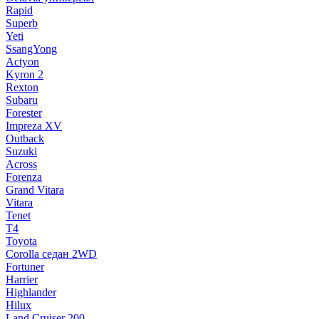
Rapid
Superb
Yeti
SsangYong
Actyon
Kyron 2
Rexton
Subaru
Forester
Impreza XV
Outback
Suzuki
Across
Forenza
Grand Vitara
Vitara
Tenet
T4
Toyota
Corolla седан 2WD
Fortuner
Harrier
Highlander
Hilux
Land Cruiser 200