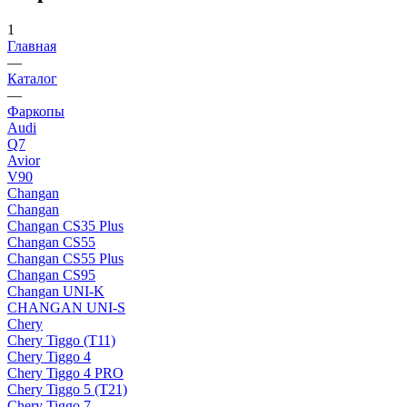
1
Главная
—
Каталог
—
Фаркопы
Audi
Q7
Avior
V90
Changan
Changan
Changan CS35 Plus
Changan CS55
Changan CS55 Plus
Changan CS95
Changan UNI-K
CHANGAN UNI-S
Chery
Chery Tiggo (Т11)
Chery Tiggo 4
Chery Tiggo 4 PRO
Chery Tiggo 5 (Т21)
Chery Tiggo 7