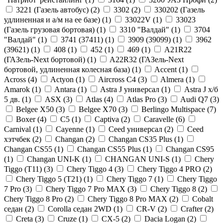
3221 (Газель автобус) (
2
)
3302 (
2
)
330202 (Газель
удлиненная и а/м на ее базе) (
1
)
33022V (
1
)
33023
(Газель грузовая бортовая) (
1
)
3310 "Валдай" (
1
)
3704
"Валдай" (
1
)
3741 (37411) (
1
)
3909 (39099) (
1
)
3962
(39621) (
1
)
408 (
1
)
452 (
1
)
469 (
1
)
A21R22
(ГАЗель-Next бортовой) (
1
)
A22R32 (ГАЗель-Next
бортовой, удлиненная колесная база) (
1
)
Accent (
1
)
Across (
4
)
Actyon (
1
)
Aircross C4 (
3
)
Almera (
1
)
Amarok (
1
)
Antara (
1
)
Astra J универсал (
1
)
Astra J х/б
5 дв. (
1
)
ASX (
3
)
Atlas (
4
)
Atlas Pro (
3
)
Audi Q7 (
3
)
Belgee X50 (
3
)
Belgee X70 (
3
)
Berlingo Multispace (
7
)
Boxer (
4
)
C5 (
1
)
Captiva (
2
)
Caravelle (
6
)
Carnival (
1
)
Cayenne (
1
)
Ceed универсал (
2
)
Ceed
хэтчбек (
2
)
Changan (
2
)
Changan CS35 Plus (
1
)
Changan CS55 (
1
)
Changan CS55 Plus (
1
)
Changan CS95
(
1
)
Changan UNI-K (
1
)
CHANGAN UNI-S (
1
)
Chery
Tiggo (Т11) (
3
)
Chery Tiggo 4 (
3
)
Chery Tiggo 4 PRO (
2
)
Chery Tiggo 5 (Т21) (
1
)
Chery Tiggo 7 (
1
)
Chery Tiggo
7 Pro (
3
)
Chery Tiggo 7 Pro MAX (
3
)
Chery Tiggo 8 (
2
)
Chery Tiggo 8 Pro (
2
)
Chery Tiggo 8 Pro MAX (
2
)
Cobalt
седан (
2
)
Corolla седан 2WD (
1
)
CR-V (
2
)
Crafter (
2
)
Creta (
3
)
Cruze (
1
)
CX-5 (
2
)
Dacia Logan (
2
)