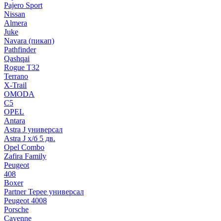
Pajero Sport
Nissan
Almera
Juke
Navara (пикап)
Pathfinder
Qashqai
Rogue T32
Terrano
X-Trail
OMODA
C5
OPEL
Antara
Astra J универсал
Astra J х/б 5 дв.
Opel Combo
Zafira Family
Peugeot
408
Boxer
Partner Tepee универсал
Peugeot 4008
Porsche
Cayenne