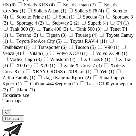
HS (
6
)
Solaris KRS (
4
)
Solaris седан (
7
)
Solaris
хэтчбек (
1
)
Sollers Atlant (
1
)
Sollers ST6 (
4
)
Sorento
(
4
)
Sorento Prime (
1
)
Soul (
1
)
Spectra (
1
)
Sportage 3
(
3
)
Sportage 4 (
2
)
Stepway 2 (
2
)
Superb (
4
)
T4 (
1
)
Tank 300 (
3
)
Tank 400 (
3
)
Tank 500 (
3
)
Tenet T4
(
1
)
Terrano (
3
)
Tiguan (
3
)
Touareg (
4
)
Toyota Camry
(
1
)
Toyota ProAce City (
5
)
Toyota RAV-4 (
11
)
Trailblazer (
1
)
Transporter (
6
)
Tucson (
5
)
V90 (
1
)
Venza (
4
)
Vitara (
1
)
Volvo XC70 (
1
)
Volvo XC90 (
1
)
Vortex Tingo (
3
)
Winstorm (
2
)
X-Cross 8 (
1
)
X-Trail
(
3
)
X60 (
1
)
X70 (
1
)
Xcite X-Cross 7 (
3
)
Xcite X-
Cross 8 (
1
)
XRAY CROSS с 2018 г.в. (
1
)
Yeti (
1
)
Zafira Family (
1
)
Лада Калина Кросс (
2
)
Лада Ларгус
Кросс (
1
)
Соболь 4х4 Фермер (
1
)
Тагаз С190 универсал
(
2
)
Шанс (
1
)
Показать все
Тип шара
Показать