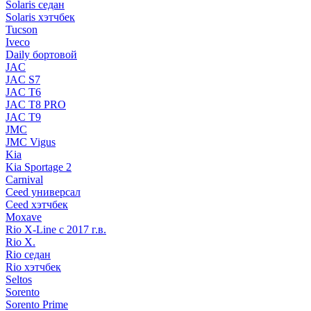
Solaris седан
Solaris хэтчбек
Tucson
Iveco
Daily бортовой
JAC
JAC S7
JAC T6
JAC T8 PRO
JAC T9
JMC
JMC Vigus
Kia
Kia Sportage 2
Carnival
Ceed универсал
Ceed хэтчбек
Moxave
Rio X-Line c 2017 г.в.
Rio X.
Rio седан
Rio хэтчбек
Seltos
Sorento
Sorento Prime