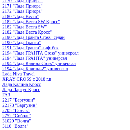
2170 "Лада Приора"
2171 "Лада Приора"
2172 "Лада Приора"
2180 "Лада Веста"
2182 "Лада Веста SW Кросс"
2182 "Лада Веста SW"
2182 "Лада Веста Кросс"
2190 "Лада Гранта Cross" седан
2190 "Лада Гранта"
2191 "Лада Гранта" лифтбек
2194 "Лада ГРАНТА Cross" универсал
2194 "Лада ГРАНТА" универсал
2194 "Лада Калина Cross" универсал
2194 "Лада Калина-2" универсал
Lada Niva Travel
XRAY CROSS с 2018 г.в.
Лада Калина Кросс
Лада Ларгус Кросс
ГАЗ
2217 "Баргузин"
22173 "Баргузин"
2705 "Газель"
2752 "Соболь"
31029 "Волга"
3110 "Волга"