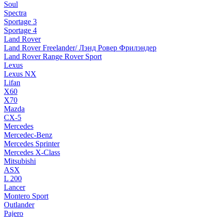
Soul
Spectra
Sportage 3
Sportage 4
Land Rover
Land Rover Freelander/ Лэнд Ровер Фрилэндер
Land Rover Range Rover Sport
Lexus
Lexus NX
Lifan
X60
X70
Mazda
CX-5
Mercedes
Mercedec-Benz
Mercedes Sprinter
Mercedes X-Class
Mitsubishi
ASX
L 200
Lancer
Montero Sport
Outlander
Pajero