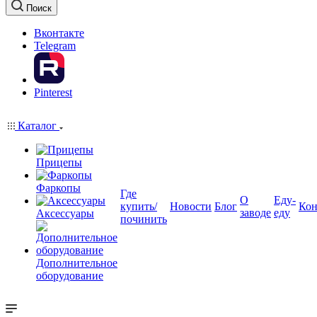
Поиск
Вконтакте
Telegram
Pinterest
Каталог
Прицепы
Фаркопы
Где
О
Еду-
купить/
Новости
Блог
Кон
заводе
еду
Аксессуары
починить
Дополнительное
оборудование