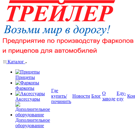
Каталог
Прицепы
Фаркопы
Где
О
Еду-
купить/
Новости
Блог
Кон
заводе
еду
Аксессуары
починить
Дополнительное
оборудование