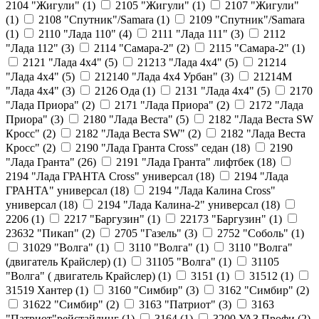
2104 "Жигули" (
1
)
2105 "Жигули" (
1
)
2107 "Жигули"
(
1
)
2108 "Cпутник"/Samara (
1
)
2109 "Спутник"/Samara
(
1
)
2110 "Лада 110" (
4
)
2111 "Лада 111" (
3
)
2112
"Лада 112" (
3
)
2114 "Самара-2" (
2
)
2115 "Самара-2" (
1
)
2121 "Лада 4х4" (
5
)
21213 "Лада 4х4" (
5
)
21214
"Лада 4х4" (
5
)
212140 "Лада 4х4 Урбан" (
3
)
21214М
"Лада 4х4" (
3
)
2126 Ода (
1
)
2131 "Лада 4х4" (
5
)
2170
"Лада Приора" (
2
)
2171 "Лада Приора" (
2
)
2172 "Лада
Приора" (
3
)
2180 "Лада Веста" (
5
)
2182 "Лада Веста SW
Кросс" (
2
)
2182 "Лада Веста SW" (
2
)
2182 "Лада Веста
Кросс" (
2
)
2190 "Лада Гранта Cross" седан (
18
)
2190
"Лада Гранта" (
26
)
2191 "Лада Гранта" лифтбек (
18
)
2194 "Лада ГРАНТА Cross" универсал (
18
)
2194 "Лада
ГРАНТА" универсал (
18
)
2194 "Лада Калина Cross"
универсал (
18
)
2194 "Лада Калина-2" универсал (
18
)
2206 (
1
)
2217 "Баргузин" (
1
)
22173 "Баргузин" (
1
)
23632 "Пикап" (
2
)
2705 "Газель" (
3
)
2752 "Соболь" (
1
)
31029 "Волга" (
1
)
3110 "Волга" (
1
)
3110 "Волга"
(двигатель Крайслер) (
1
)
31105 "Волга" (
1
)
31105
"Волга" ( двигатель Крайслер) (
1
)
3151 (
1
)
31512 (
1
)
31519 Хантер (
1
)
3160 "Симбир" (
3
)
3162 "Симбир" (
2
)
31622 "Симбир" (
2
)
3163 "Патриот" (
3
)
3163
"Патриот"рейстайлинг (
1
)
3164 (
1
)
3200 УАЗ Профи (
2
)