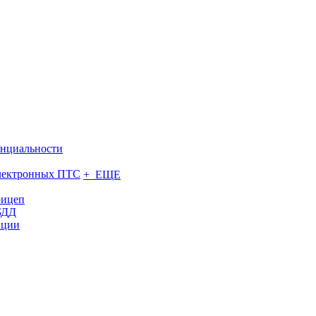
нциальности
электронных ПТС
+ ЕЩЕ
рицеп
БДД
ации