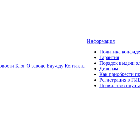
Информация
Политика конфиде
Гарантия
Порядок выдачи 
овости
Блог
О заводе
Еду-еду
Контакты
Дилерам
Как приобрести п
Регистрация в ГИ
Правила эксплуат