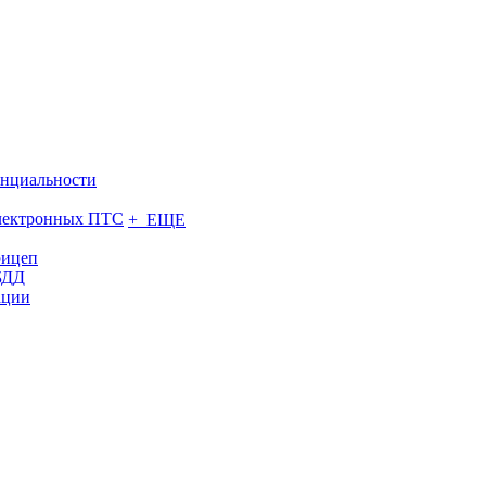
нциальности
электронных ПТС
+ ЕЩЕ
рицеп
БДД
ации