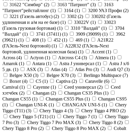
31622 "Симбир" (
2
)
3163 "Патриот" (
3
)
3163
"Патриот"рейстайлинг (
1
)
3164 (
1
)
3200 УАЗ Профи (
2
)
3221 (Газель автобус) (
2
)
3302 (
2
)
330202 (Газель
удлиненная и а/м на ее базе) (
1
)
33022V (
1
)
33023
(Газель грузовая бортовая) (
1
)
3310 "Валдай" (
1
)
3704
"Валдай" (
1
)
3741 (37411) (
1
)
3909 (39099) (
1
)
3962
(39621) (
1
)
408 (
1
)
452 (
1
)
469 (
1
)
A21R22
(ГАЗель-Next бортовой) (
1
)
A22R32 (ГАЗель-Next
бортовой, удлиненная колесная база) (
1
)
Accent (
1
)
Across (
4
)
Actyon (
1
)
Aircross C4 (
3
)
Almera (
1
)
Amarok (
1
)
Antara (
1
)
Astra J универсал (
1
)
Astra J х/б
5 дв. (
1
)
ASX (
3
)
Atlas (
4
)
Atlas Pro (
3
)
Audi Q7 (
3
)
Belgee X50 (
3
)
Belgee X70 (
3
)
Berlingo Multispace (
7
)
Boxer (
4
)
C5 (
1
)
Captiva (
2
)
Caravelle (
6
)
Carnival (
1
)
Cayenne (
1
)
Ceed универсал (
2
)
Ceed
хэтчбек (
2
)
Changan (
2
)
Changan CS35 Plus (
1
)
Changan CS55 (
1
)
Changan CS55 Plus (
1
)
Changan CS95
(
1
)
Changan UNI-K (
1
)
CHANGAN UNI-S (
1
)
Chery
Tiggo (Т11) (
3
)
Chery Tiggo 4 (
3
)
Chery Tiggo 4 PRO (
2
)
Chery Tiggo 5 (Т21) (
1
)
Chery Tiggo 7 (
1
)
Chery Tiggo
7 Pro (
3
)
Chery Tiggo 7 Pro MAX (
3
)
Chery Tiggo 8 (
2
)
Chery Tiggo 8 Pro (
2
)
Chery Tiggo 8 Pro MAX (
2
)
Cobalt