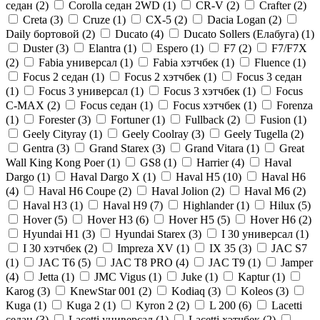
седан (
2
)
Corolla седан 2WD (
1
)
CR-V (
2
)
Crafter (
2
)
Creta (
3
)
Cruze (
1
)
CX-5 (
2
)
Dacia Logan (
2
)
Daily бортовой (
2
)
Ducato (
4
)
Ducato Sollers (Елабуга) (
1
)
Duster (
3
)
Elantra (
1
)
Espero (
1
)
F7 (
2
)
F7/F7X
(
2
)
Fabia универсал (
1
)
Fabia хэтчбек (
1
)
Fluence (
1
)
Focus 2 седан (
1
)
Focus 2 хэтчбек (
1
)
Focus 3 седан
(
1
)
Focus 3 универсал (
1
)
Focus 3 хэтчбек (
1
)
Focus
C-MAX (
2
)
Focus седан (
1
)
Focus хэтчбек (
1
)
Forenza
(
1
)
Forester (
3
)
Fortuner (
1
)
Fullback (
2
)
Fusion (
1
)
Geely Cityray (
1
)
Geely Coolray (
3
)
Geely Tugella (
2
)
Gentra (
3
)
Grand Starex (
3
)
Grand Vitara (
1
)
Great
Wall King Kong Poer (
1
)
GS8 (
1
)
Harrier (
4
)
Haval
Dargo (
1
)
Haval Dargo Х (
1
)
Haval H5 (
10
)
Haval H6
(
4
)
Haval H6 Coupe (
2
)
Haval Jolion (
2
)
Haval M6 (
2
)
Haval Н3 (
1
)
Haval Н9 (
7
)
Highlander (
1
)
Hilux (
5
)
Hover (
5
)
Hover H3 (
6
)
Hover H5 (
5
)
Hover H6 (
2
)
Hyundai H1 (
3
)
Hyundai Starex (
3
)
I 30 универсал (
1
)
I 30 хэтчбек (
2
)
Impreza XV (
1
)
IX 35 (
3
)
JAC S7
(
1
)
JAC T6 (
5
)
JAC T8 PRO (
4
)
JAC T9 (
1
)
Jamper
(
4
)
Jetta (
1
)
JMC Vigus (
1
)
Juke (
1
)
Kaptur (
1
)
Karog (
3
)
KnewStar 001 (
2
)
Kodiaq (
3
)
Koleos (
3
)
Kuga (
1
)
Kuga 2 (
1
)
Kyron 2 (
2
)
L 200 (
6
)
Lacetti
седан (
3
)
Lacetti универсал (
1
)
Lacetti хэтчбек (
2
)