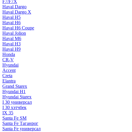
F7/F7X
Haval Dargo
Haval Dargo Х
Haval H5
Haval H6
Haval H6 Coupe
Haval Jolion
Haval M6
Haval Н3
Haval Н9
Honda
CR-V
Hyundai
Accent
Creta
Elantra
Grand Starex
Hyundai H1
Hyundai Starex
I 30 универсал
I 30 хэтчбек
IX 35
Santa Fe SM
Santa Fe Таганрог
Santa Fe универсал