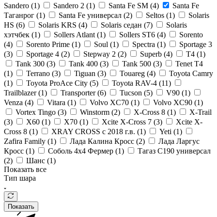
Sandero (
1
)
Sandero 2 (
1
)
Santa Fe SM (
4
)
Santa Fe
Таганрог (
1
)
Santa Fe универсал (
2
)
Seltos (
1
)
Solaris
HS (
6
)
Solaris KRS (
4
)
Solaris седан (
7
)
Solaris
хэтчбек (
1
)
Sollers Atlant (
1
)
Sollers ST6 (
4
)
Sorento
(
4
)
Sorento Prime (
1
)
Soul (
1
)
Spectra (
1
)
Sportage 3
(
3
)
Sportage 4 (
2
)
Stepway 2 (
2
)
Superb (
4
)
T4 (
1
)
Tank 300 (
3
)
Tank 400 (
3
)
Tank 500 (
3
)
Tenet T4
(
1
)
Terrano (
3
)
Tiguan (
3
)
Touareg (
4
)
Toyota Camry
(
1
)
Toyota ProAce City (
5
)
Toyota RAV-4 (
11
)
Trailblazer (
1
)
Transporter (
6
)
Tucson (
5
)
V90 (
1
)
Venza (
4
)
Vitara (
1
)
Volvo XC70 (
1
)
Volvo XC90 (
1
)
Vortex Tingo (
3
)
Winstorm (
2
)
X-Cross 8 (
1
)
X-Trail
(
3
)
X60 (
1
)
X70 (
1
)
Xcite X-Cross 7 (
3
)
Xcite X-
Cross 8 (
1
)
XRAY CROSS с 2018 г.в. (
1
)
Yeti (
1
)
Zafira Family (
1
)
Лада Калина Кросс (
2
)
Лада Ларгус
Кросс (
1
)
Соболь 4х4 Фермер (
1
)
Тагаз С190 универсал
(
2
)
Шанс (
1
)
Показать все
Тип шара
Показать