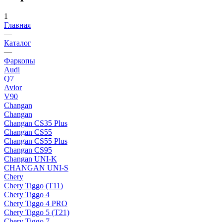
1
Главная
—
Каталог
—
Фаркопы
Audi
Q7
Avior
V90
Changan
Changan
Changan CS35 Plus
Changan CS55
Changan CS55 Plus
Changan CS95
Changan UNI-K
CHANGAN UNI-S
Chery
Chery Tiggo (Т11)
Chery Tiggo 4
Chery Tiggo 4 PRO
Chery Tiggo 5 (Т21)
Chery Tiggo 7