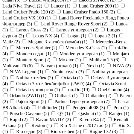
Lada Niva Travel (
2
)
Lancer (
1
)
Land Cruiser 200 (
1
)
Land Cruiser Prado 120 (
2
)
Land Cruiser Prado 150 (
2
)
Land Cruiser VX 100 (
1
)
Land Rover Freelander/ Лэнд Ровер
Фрилэндер (
3
)
Land Rover Range Rover Sport (
2
)
Lanos
(
1
)
Largus Cross (
2
)
Largus универсал (
2
)
Largus
фургон (
2
)
Lexus NX (
4
)
Logan (
1
)
Logan 2 (
1
)
Matiz (
2
)
Megane 3 хэтчбек (комби) (
1
)
Mercedec-Benz
(
1
)
Mercedes Sprinter (
2
)
Mercedes X-Class (
1
)
mi-Do
(
4
)
Mondeo седан (
1
)
Mondeo универсал (
1
)
Monjaro
(
1
)
Montero Sport (
2
)
Moxave (
1
)
Multivan T5 (
6
)
Multivan T6 (
6
)
Navara (пикап) (
1
)
Nexia (
1
)
NIVA (
2
)
NIVA Legend (
1
)
Nubira седан (
3
)
Nubira универсал
(
1
)
Nubira хэтчбек (
2
)
Octavia (
1
)
Octavia 3 универсал
(
4
)
Octavia 3 хэтчбек/лифтбек (2WD) (
4
)
Octavia Scout
(
1
)
Octavia универсал (
1
)
on-Do (
19
)
Opel Combo (
4
)
Orlando (2WD) (
1
)
Outback (
1
)
Outlander (
2
)
Pajero
(
2
)
Pajero Sport (
2
)
Partner Tepee универсал (
7
)
Passat
B8 Altrack (
4
)
Pathfinder (
1
)
Peugeot 4008 (
3
)
Polo (
1
)
Porsche Cayenne (
2
)
Q7 (
1
)
Qashqai (
1
)
Ranger (
1
)
Rapid (
2
)
Ravon MATIZ (
2
)
Ravon R4 (
2
)
Renault
Arkana (
2
)
Rexton (
1
)
Rio X-Line c 2017 г.в. (
2
)
Rio X.
(
1
)
Rio седан (
8
)
Rio хэтчбек (
2
)
Rogue T32 (
3
)