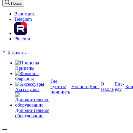
Поиск
Вконтакте
Telegram
Pinterest
Каталог
Прицепы
Фаркопы
Где
О
Еду-
купить/
Новости
Блог
Кон
заводе
еду
Аксессуары
починить
Дополнительное
оборудование