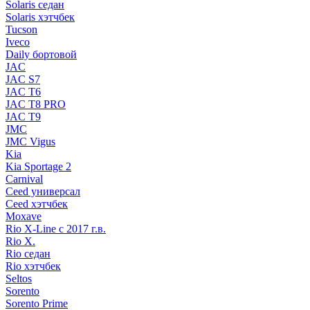
Solaris седан
Solaris хэтчбек
Tucson
Iveco
Daily бортовой
JAC
JAC S7
JAC T6
JAC T8 PRO
JAC T9
JMC
JMC Vigus
Kia
Kia Sportage 2
Carnival
Ceed универсал
Ceed хэтчбек
Moxave
Rio X-Line c 2017 г.в.
Rio X.
Rio седан
Rio хэтчбек
Seltos
Sorento
Sorento Prime