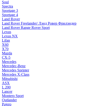
Soul
Spectra
Sportage 3
Sportage 4
Land Rover
Land Rover Freelander/ Лэнд Ровер Фрилэндер
Land Rover Range Rover Sport
Lexus
Lexus NX
Lifan
X60
X70
Mazda
CX-5
Mercedes
Mercedec-Benz
Mercedes Sprinter
Mercedes X-Class
Mitsubishi
ASX
L 200
Lancer
Montero Sport
Outlander
Pajero