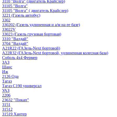
3110 "Волга" (двигатель Крайслер)
31105 "Волга"
31105 "Волга" ( двигатель Крайслер)
3221 (Газель автобус)
3302
330202 (Газель удлиненная и а/м на ее базе)
33022V
33023 (Газель грузовая бортовая)
3310 "Валдай"
3704 "Валдай"
A21R22 (ГАЗель-Next бортовой)
A22R32 (ГАЗель-Next бортовой, удлиненная колесная база)
Соболь 4х4 Фермер
ЗАЗ
Шанс
Иж
2126 Ода
Тагаз
Тагаз С190 универсал
УАЗ
2206
23632 "Пикап"
3151
31512
31519 Хантер