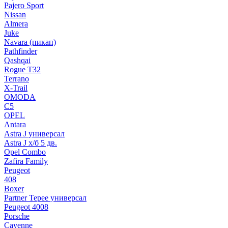
Pajero Sport
Nissan
Almera
Juke
Navara (пикап)
Pathfinder
Qashqai
Rogue T32
Terrano
X-Trail
OMODA
C5
OPEL
Antara
Astra J универсал
Astra J х/б 5 дв.
Opel Combo
Zafira Family
Peugeot
408
Boxer
Partner Tepee универсал
Peugeot 4008
Porsche
Cayenne