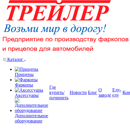
Каталог
Прицепы
Фаркопы
Где
О
Еду-
купить/
Новости
Блог
Кон
заводе
еду
Аксессуары
починить
Дополнительное
оборудование