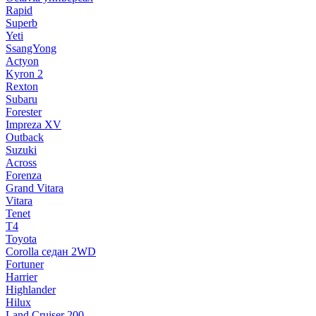
Rapid
Superb
Yeti
SsangYong
Actyon
Kyron 2
Rexton
Subaru
Forester
Impreza XV
Outback
Suzuki
Across
Forenza
Grand Vitara
Vitara
Tenet
T4
Toyota
Corolla седан 2WD
Fortuner
Harrier
Highlander
Hilux
Land Cruiser 200