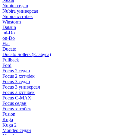
Nexia
Nubira седан
Nubira универсал
Nubira хэтчбек
Winstorm
Datsun
mi-Do
on-Do
Fiat
Ducato
Ducato Sollers (Елабуга)
Fullback
Ford
Focus 2 седан
Focus 2 хэтчбек
Focus 3 седан
Focus 3 универсал
Focus 3 хэтчбек
Focus C-MAX
Focus седан
Focus хэтчбек
Fusion
Kuga
Kuga 2
Mondeo седан