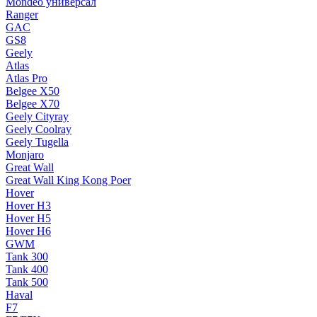
Mondeo универсал
Ranger
GAC
GS8
Geely
Atlas
Atlas Pro
Belgee X50
Belgee X70
Geely Cityray
Geely Coolray
Geely Tugella
Monjaro
Great Wall
Great Wall King Kong Poer
Hover
Hover H3
Hover H5
Hover H6
GWM
Tank 300
Tank 400
Tank 500
Haval
F7