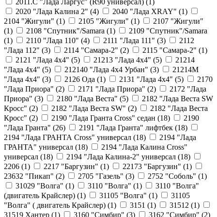
2011.С "Лада Ларгус" (R90 универсал) (
1
)
2020 "Лада Калина 2" (
4
)
2040 "Лада ХRAY" (
1
)
2104 "Жигули" (
1
)
2105 "Жигули" (
1
)
2107 "Жигули"
(
1
)
2108 "Cпутник"/Samara (
1
)
2109 "Спутник"/Samara
(
1
)
2110 "Лада 110" (
4
)
2111 "Лада 111" (
3
)
2112
"Лада 112" (
3
)
2114 "Самара-2" (
2
)
2115 "Самара-2" (
1
)
2121 "Лада 4х4" (
5
)
21213 "Лада 4х4" (
5
)
21214
"Лада 4х4" (
5
)
212140 "Лада 4х4 Урбан" (
3
)
21214М
"Лада 4х4" (
3
)
2126 Ода (
1
)
2131 "Лада 4х4" (
5
)
2170
"Лада Приора" (
2
)
2171 "Лада Приора" (
2
)
2172 "Лада
Приора" (
3
)
2180 "Лада Веста" (
5
)
2182 "Лада Веста SW
Кросс" (
2
)
2182 "Лада Веста SW" (
2
)
2182 "Лада Веста
Кросс" (
2
)
2190 "Лада Гранта Cross" седан (
18
)
2190
"Лада Гранта" (
26
)
2191 "Лада Гранта" лифтбек (
18
)
2194 "Лада ГРАНТА Cross" универсал (
18
)
2194 "Лада
ГРАНТА" универсал (
18
)
2194 "Лада Калина Cross"
универсал (
18
)
2194 "Лада Калина-2" универсал (
18
)
2206 (
1
)
2217 "Баргузин" (
1
)
22173 "Баргузин" (
1
)
23632 "Пикап" (
2
)
2705 "Газель" (
3
)
2752 "Соболь" (
1
)
31029 "Волга" (
1
)
3110 "Волга" (
1
)
3110 "Волга"
(двигатель Крайслер) (
1
)
31105 "Волга" (
1
)
31105
"Волга" ( двигатель Крайслер) (
1
)
3151 (
1
)
31512 (
1
)
31519 Хантер (
1
)
3160 "Симбир" (
3
)
3162 "Симбир" (
2
)