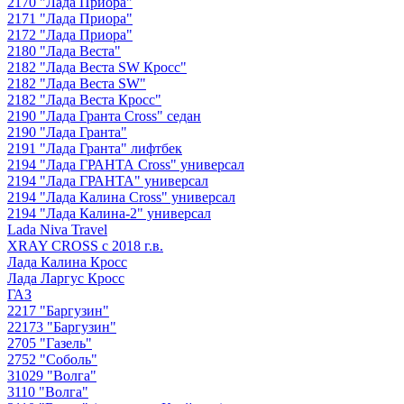
2170 "Лада Приора"
2171 "Лада Приора"
2172 "Лада Приора"
2180 "Лада Веста"
2182 "Лада Веста SW Кросс"
2182 "Лада Веста SW"
2182 "Лада Веста Кросс"
2190 "Лада Гранта Cross" седан
2190 "Лада Гранта"
2191 "Лада Гранта" лифтбек
2194 "Лада ГРАНТА Cross" универсал
2194 "Лада ГРАНТА" универсал
2194 "Лада Калина Cross" универсал
2194 "Лада Калина-2" универсал
Lada Niva Travel
XRAY CROSS с 2018 г.в.
Лада Калина Кросс
Лада Ларгус Кросс
ГАЗ
2217 "Баргузин"
22173 "Баргузин"
2705 "Газель"
2752 "Соболь"
31029 "Волга"
3110 "Волга"