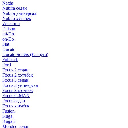
Nexia
Nubira седан
Nubira универсал
Nubira хэтчбек
Winstorm
Datsun
mi-Do
on-Do
Fiat
Ducato
Ducato Sollers (Елабуга)
Fullback
Ford
Focus 2 седан
Focus 2 хэтчбек
Focus 3 седан
Focus 3 универсал
Focus 3 хэтчбек
Focus C-MAX
Focus седан
Focus хэтчбек
Fusion
Kuga
Kuga 2
Mondeo седан