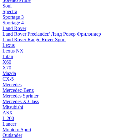
Sorento Prime
Soul
Spectra
Sportage 3
Sportage 4
Land Rover
Land Rover Freelander/ Лэнд Ровер Фрилэндер
Land Rover Range Rover Sport
Lexus
Lexus NX
Lifan
X60
X70
Mazda
CX-5
Mercedes
Mercedec-Benz
Mercedes Sprinter
Mercedes X-Class
Mitsubishi
ASX
L 200
Lancer
Montero Sport
Outlander