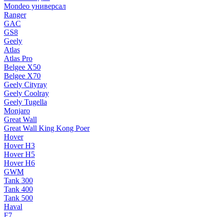
Mondeo универсал
Ranger
GAC
GS8
Geely
Atlas
Atlas Pro
Belgee X50
Belgee X70
Geely Cityray
Geely Coolray
Geely Tugella
Monjaro
Great Wall
Great Wall King Kong Poer
Hover
Hover H3
Hover H5
Hover H6
GWM
Tank 300
Tank 400
Tank 500
Haval
F7