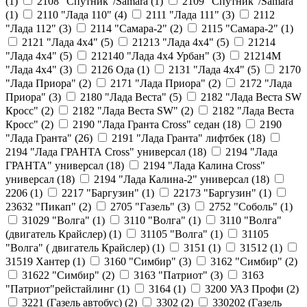
(
1
)
2108 "Cпутник"/Samara (
1
)
2109 "Спутник"/Samara
(
1
)
2110 "Лада 110" (
4
)
2111 "Лада 111" (
3
)
2112
"Лада 112" (
3
)
2114 "Самара-2" (
2
)
2115 "Самара-2" (
1
)
2121 "Лада 4х4" (
5
)
21213 "Лада 4х4" (
5
)
21214
"Лада 4х4" (
5
)
212140 "Лада 4х4 Урбан" (
3
)
21214М
"Лада 4х4" (
3
)
2126 Ода (
1
)
2131 "Лада 4х4" (
5
)
2170
"Лада Приора" (
2
)
2171 "Лада Приора" (
2
)
2172 "Лада
Приора" (
3
)
2180 "Лада Веста" (
5
)
2182 "Лада Веста SW
Кросс" (
2
)
2182 "Лада Веста SW" (
2
)
2182 "Лада Веста
Кросс" (
2
)
2190 "Лада Гранта Cross" седан (
18
)
2190
"Лада Гранта" (
26
)
2191 "Лада Гранта" лифтбек (
18
)
2194 "Лада ГРАНТА Cross" универсал (
18
)
2194 "Лада
ГРАНТА" универсал (
18
)
2194 "Лада Калина Cross"
универсал (
18
)
2194 "Лада Калина-2" универсал (
18
)
2206 (
1
)
2217 "Баргузин" (
1
)
22173 "Баргузин" (
1
)
23632 "Пикап" (
2
)
2705 "Газель" (
3
)
2752 "Соболь" (
1
)
31029 "Волга" (
1
)
3110 "Волга" (
1
)
3110 "Волга"
(двигатель Крайслер) (
1
)
31105 "Волга" (
1
)
31105
"Волга" ( двигатель Крайслер) (
1
)
3151 (
1
)
31512 (
1
)
31519 Хантер (
1
)
3160 "Симбир" (
3
)
3162 "Симбир" (
2
)
31622 "Симбир" (
2
)
3163 "Патриот" (
3
)
3163
"Патриот"рейстайлинг (
1
)
3164 (
1
)
3200 УАЗ Профи (
2
)
3221 (Газель автобус) (
2
)
3302 (
2
)
330202 (Газель