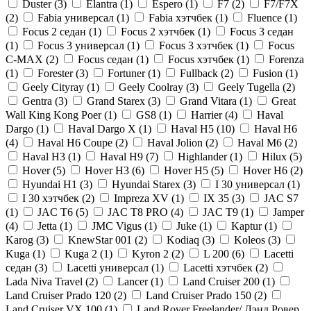
Duster (
3
)
Elantra (
1
)
Espero (
1
)
F7 (
2
)
F7/F7X
(
2
)
Fabia универсал (
1
)
Fabia хэтчбек (
1
)
Fluence (
1
)
Focus 2 седан (
1
)
Focus 2 хэтчбек (
1
)
Focus 3 седан
(
1
)
Focus 3 универсал (
1
)
Focus 3 хэтчбек (
1
)
Focus
C-MAX (
2
)
Focus седан (
1
)
Focus хэтчбек (
1
)
Forenza
(
1
)
Forester (
3
)
Fortuner (
1
)
Fullback (
2
)
Fusion (
1
)
Geely Cityray (
1
)
Geely Coolray (
3
)
Geely Tugella (
2
)
Gentra (
3
)
Grand Starex (
3
)
Grand Vitara (
1
)
Great
Wall King Kong Poer (
1
)
GS8 (
1
)
Harrier (
4
)
Haval
Dargo (
1
)
Haval Dargo Х (
1
)
Haval H5 (
10
)
Haval H6
(
4
)
Haval H6 Coupe (
2
)
Haval Jolion (
2
)
Haval M6 (
2
)
Haval Н3 (
1
)
Haval Н9 (
7
)
Highlander (
1
)
Hilux (
5
)
Hover (
5
)
Hover H3 (
6
)
Hover H5 (
5
)
Hover H6 (
2
)
Hyundai H1 (
3
)
Hyundai Starex (
3
)
I 30 универсал (
1
)
I 30 хэтчбек (
2
)
Impreza XV (
1
)
IX 35 (
3
)
JAC S7
(
1
)
JAC T6 (
5
)
JAC T8 PRO (
4
)
JAC T9 (
1
)
Jamper
(
4
)
Jetta (
1
)
JMC Vigus (
1
)
Juke (
1
)
Kaptur (
1
)
Karog (
3
)
KnewStar 001 (
2
)
Kodiaq (
3
)
Koleos (
3
)
Kuga (
1
)
Kuga 2 (
1
)
Kyron 2 (
2
)
L 200 (
6
)
Lacetti
седан (
3
)
Lacetti универсал (
1
)
Lacetti хэтчбек (
2
)
Lada Niva Travel (
2
)
Lancer (
1
)
Land Cruiser 200 (
1
)
Land Cruiser Prado 120 (
2
)
Land Cruiser Prado 150 (
2
)
Land Cruiser VX 100 (
1
)
Land Rover Freelander/ Лэнд Ровер