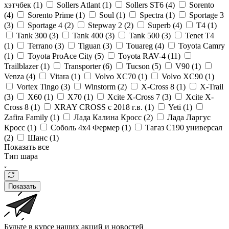
хэтчбек (
1
)
Sollers Atlant (
1
)
Sollers ST6 (
4
)
Sorento
(
4
)
Sorento Prime (
1
)
Soul (
1
)
Spectra (
1
)
Sportage 3
(
3
)
Sportage 4 (
2
)
Stepway 2 (
2
)
Superb (
4
)
T4 (
1
)
Tank 300 (
3
)
Tank 400 (
3
)
Tank 500 (
3
)
Tenet T4
(
1
)
Terrano (
3
)
Tiguan (
3
)
Touareg (
4
)
Toyota Camry
(
1
)
Toyota ProAce City (
5
)
Toyota RAV-4 (
11
)
Trailblazer (
1
)
Transporter (
6
)
Tucson (
5
)
V90 (
1
)
Venza (
4
)
Vitara (
1
)
Volvo XC70 (
1
)
Volvo XC90 (
1
)
Vortex Tingo (
3
)
Winstorm (
2
)
X-Cross 8 (
1
)
X-Trail
(
3
)
X60 (
1
)
X70 (
1
)
Xcite X-Cross 7 (
3
)
Xcite X-
Cross 8 (
1
)
XRAY CROSS с 2018 г.в. (
1
)
Yeti (
1
)
Zafira Family (
1
)
Лада Калина Кросс (
2
)
Лада Ларгус
Кросс (
1
)
Соболь 4х4 Фермер (
1
)
Тагаз С190 универсал
(
2
)
Шанс (
1
)
Показать все
Тип шара
Показать
Будьте в курсе наших акций и новостей