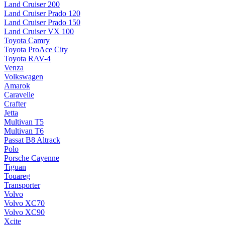
Land Cruiser 200
Land Cruiser Prado 120
Land Cruiser Prado 150
Land Cruiser VX 100
Toyota Camry
Toyota ProAce City
Toyota RAV-4
Venza
Volkswagen
Amarok
Caravelle
Crafter
Jetta
Multivan T5
Multivan T6
Passat B8 Altrack
Polo
Porsche Cayenne
Tiguan
Touareg
Transporter
Volvo
Volvo XC70
Volvo XC90
Xcite