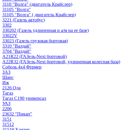
3110 "Волга" (двигатель Крайслер)
31105 "Волга"
31105 "Волга" ( двигатель Крайслер)
3221 (Газель автобус)
3302
330202 (Газель удлиненная и а/м на ее базе)
33022V
33023 (Газель грузовая бортовая)
3310 "Валдай"
3704 "Валдай"
A21R22 (ГАЗель-Next бортовой)
A22R32 (ГАЗель-Next бортовой, удлиненная колесная база)
Соболь 4х4 Фермер
ЗАЗ
Шанс
Иж
2126 Ода
Тагаз
Тагаз С190 универсал
УАЗ
2206
23632 "Пикап"
3151
31512
31519 Хантер