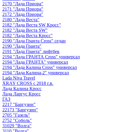
2170 "Лада Приора"
2171 "Лада Приора"
2172 "Лада Приора"
2180 "Лада Веста"
2182 "Лада Веста SW Кросс"
2182 "Лада Веста SW"
2182 "Лада Веста Кросс"
2190 "Лада Гранта Cross" седан
2190 "Лада Гранта"
2191 "Лада Гранта" лифтбек
2194 "Лада ГРАНТА Cross" универсал
2194 "Лада ГРАНТА" универсал
2194 "Лада Калина Cross" универсал
2194 "Лада Калина-2" универсал
Lada Niva Travel
XRAY CROSS с 2018 г.в.
Лада Калина Кросс
Лада Ларгус Кросс
ГАЗ
2217 "Баргузин"
22173 "Баргузин"
2705 "Газель"
2752 "Соболь"
31029 "Волга"
3110 "Волга"