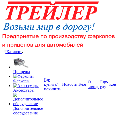
Каталог
Прицепы
Где
Фаркопы
О
Еду-
купить/
Новости
Блог
Кон
заводе
еду
починить
Аксессуары
Дополнительное
оборудование