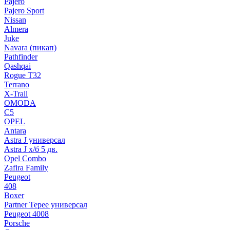
Pajero
Pajero Sport
Nissan
Almera
Juke
Navara (пикап)
Pathfinder
Qashqai
Rogue T32
Terrano
X-Trail
OMODA
C5
OPEL
Antara
Astra J универсал
Astra J х/б 5 дв.
Opel Combo
Zafira Family
Peugeot
408
Boxer
Partner Tepee универсал
Peugeot 4008
Porsche