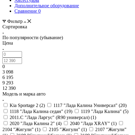
Аксессуары
Дополнительное оборудование
Сравнение
0
Фильтр
Сортировка
По популярности (убывание)
Цена
0
3 098
6 195
9 293
12 390
Модель и марка авто
Kia Sportage 2 (
2
)
1117 "Лада Калина Универсал" (
20
)
1118 "Лада Калина седан" (
19
)
1119 "Лада Калина" (
5
)
2011.С "Лада Ларгус" (R90 универсал) (
1
)
2020 "Лада Калина 2" (
4
)
2040 "Лада ХRAY" (
1
)
2104 "Жигули" (
1
)
2105 "Жигули" (
1
)
2107 "Жигули"