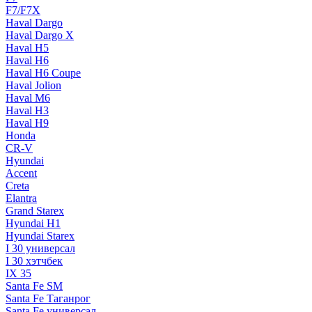
F7/F7X
Haval Dargo
Haval Dargo Х
Haval H5
Haval H6
Haval H6 Coupe
Haval Jolion
Haval M6
Haval Н3
Haval Н9
Honda
CR-V
Hyundai
Accent
Creta
Elantra
Grand Starex
Hyundai H1
Hyundai Starex
I 30 универсал
I 30 хэтчбек
IX 35
Santa Fe SM
Santa Fe Таганрог
Santa Fe универсал