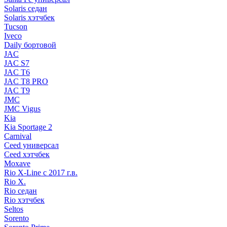
Solaris седан
Solaris хэтчбек
Tucson
Iveco
Daily бортовой
JAC
JAC S7
JAC T6
JAC T8 PRO
JAC T9
JMC
JMC Vigus
Kia
Kia Sportage 2
Carnival
Ceed универсал
Ceed хэтчбек
Moxave
Rio X-Line c 2017 г.в.
Rio X.
Rio седан
Rio хэтчбек
Seltos
Sorento