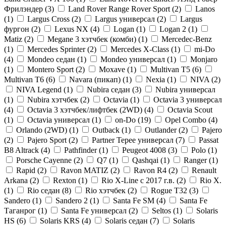
Фрилэндер (
3
)
Land Rover Range Rover Sport (
2
)
Lanos
(
1
)
Largus Cross (
2
)
Largus универсал (
2
)
Largus
фургон (
2
)
Lexus NX (
4
)
Logan (
1
)
Logan 2 (
1
)
Matiz (
2
)
Megane 3 хэтчбек (комби) (
1
)
Mercedec-Benz
(
1
)
Mercedes Sprinter (
2
)
Mercedes X-Class (
1
)
mi-Do
(
4
)
Mondeo седан (
1
)
Mondeo универсал (
1
)
Monjaro
(
1
)
Montero Sport (
2
)
Moxave (
1
)
Multivan T5 (
6
)
Multivan T6 (
6
)
Navara (пикап) (
1
)
Nexia (
1
)
NIVA (
2
)
NIVA Legend (
1
)
Nubira седан (
3
)
Nubira универсал
(
1
)
Nubira хэтчбек (
2
)
Octavia (
1
)
Octavia 3 универсал
(
4
)
Octavia 3 хэтчбек/лифтбек (2WD) (
4
)
Octavia Scout
(
1
)
Octavia универсал (
1
)
on-Do (
19
)
Opel Combo (
4
)
Orlando (2WD) (
1
)
Outback (
1
)
Outlander (
2
)
Pajero
(
2
)
Pajero Sport (
2
)
Partner Tepee универсал (
7
)
Passat
B8 Altrack (
4
)
Pathfinder (
1
)
Peugeot 4008 (
3
)
Polo (
1
)
Porsche Cayenne (
2
)
Q7 (
1
)
Qashqai (
1
)
Ranger (
1
)
Rapid (
2
)
Ravon MATIZ (
2
)
Ravon R4 (
2
)
Renault
Arkana (
2
)
Rexton (
1
)
Rio X-Line c 2017 г.в. (
2
)
Rio X.
(
1
)
Rio седан (
8
)
Rio хэтчбек (
2
)
Rogue T32 (
3
)
Sandero (
1
)
Sandero 2 (
1
)
Santa Fe SM (
4
)
Santa Fe
Таганрог (
1
)
Santa Fe универсал (
2
)
Seltos (
1
)
Solaris
HS (
6
)
Solaris KRS (
4
)
Solaris седан (
7
)
Solaris