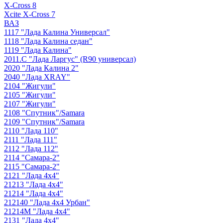
X-Cross 8
Xcite X-Cross 7
ВАЗ
1117 "Лада Калина Универсал"
1118 "Лада Калина седан"
1119 "Лада Калина"
2011.С "Лада Ларгус" (R90 универсал)
2020 "Лада Калина 2"
2040 "Лада ХRAY"
2104 "Жигули"
2105 "Жигули"
2107 "Жигули"
2108 "Cпутник"/Samara
2109 "Спутник"/Samara
2110 "Лада 110"
2111 "Лада 111"
2112 "Лада 112"
2114 "Самара-2"
2115 "Самара-2"
2121 "Лада 4х4"
21213 "Лада 4х4"
21214 "Лада 4х4"
212140 "Лада 4х4 Урбан"
21214М "Лада 4х4"
2131 "Лада 4х4"