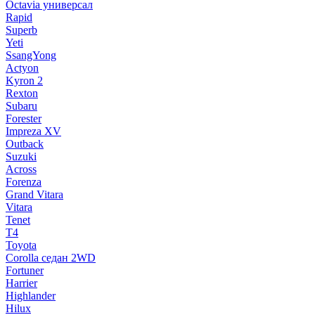
Octavia универсал
Rapid
Superb
Yeti
SsangYong
Actyon
Kyron 2
Rexton
Subaru
Forester
Impreza XV
Outback
Suzuki
Across
Forenza
Grand Vitara
Vitara
Tenet
T4
Toyota
Corolla седан 2WD
Fortuner
Harrier
Highlander
Hilux