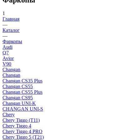
1
Главная
—
Каталог
—
Фаркопы
Audi
Q7
Avior
V90
Changan
Changan
Changan CS35 Plus
Changan CS55
Changan CS55 Plus
Changan CS95
Changan UNI-K
CHANGAN UNI-S
Chery
Chery Tiggo (Т11)
Chery Tiggo 4
Chery Tiggo 4 PRO
Chery Tiggo 5 (Т21)