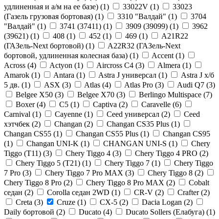
удлиненная и а/м на ее базе) (
1
)
33022V (
1
)
33023
(Газель грузовая бортовая) (
1
)
3310 "Валдай" (
1
)
3704
"Валдай" (
1
)
3741 (37411) (
1
)
3909 (39099) (
1
)
3962
(39621) (
1
)
408 (
1
)
452 (
1
)
469 (
1
)
A21R22
(ГАЗель-Next бортовой) (
1
)
A22R32 (ГАЗель-Next
бортовой, удлиненная колесная база) (
1
)
Accent (
1
)
Across (
4
)
Actyon (
1
)
Aircross C4 (
3
)
Almera (
1
)
Amarok (
1
)
Antara (
1
)
Astra J универсал (
1
)
Astra J х/б
5 дв. (
1
)
ASX (
3
)
Atlas (
4
)
Atlas Pro (
3
)
Audi Q7 (
3
)
Belgee X50 (
3
)
Belgee X70 (
3
)
Berlingo Multispace (
7
)
Boxer (
4
)
C5 (
1
)
Captiva (
2
)
Caravelle (
6
)
Carnival (
1
)
Cayenne (
1
)
Ceed универсал (
2
)
Ceed
хэтчбек (
2
)
Changan (
2
)
Changan CS35 Plus (
1
)
Changan CS55 (
1
)
Changan CS55 Plus (
1
)
Changan CS95
(
1
)
Changan UNI-K (
1
)
CHANGAN UNI-S (
1
)
Chery
Tiggo (Т11) (
3
)
Chery Tiggo 4 (
3
)
Chery Tiggo 4 PRO (
2
)
Chery Tiggo 5 (Т21) (
1
)
Chery Tiggo 7 (
1
)
Chery Tiggo
7 Pro (
3
)
Chery Tiggo 7 Pro MAX (
3
)
Chery Tiggo 8 (
2
)
Chery Tiggo 8 Pro (
2
)
Chery Tiggo 8 Pro MAX (
2
)
Cobalt
седан (
2
)
Corolla седан 2WD (
1
)
CR-V (
2
)
Crafter (
2
)
Creta (
3
)
Cruze (
1
)
CX-5 (
2
)
Dacia Logan (
2
)
Daily бортовой (
2
)
Ducato (
4
)
Ducato Sollers (Елабуга) (
1
)