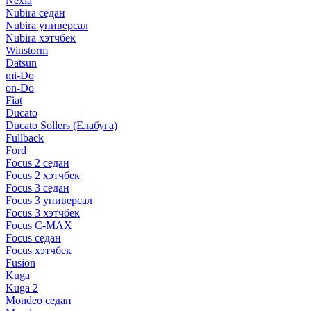
Nexia
Nubira седан
Nubira универсал
Nubira хэтчбек
Winstorm
Datsun
mi-Do
on-Do
Fiat
Ducato
Ducato Sollers (Елабуга)
Fullback
Ford
Focus 2 седан
Focus 2 хэтчбек
Focus 3 седан
Focus 3 универсал
Focus 3 хэтчбек
Focus C-MAX
Focus седан
Focus хэтчбек
Fusion
Kuga
Kuga 2
Mondeo седан