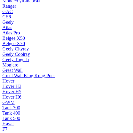
Mondeo универсал
Ranger
GAC
GS8
Geely
Atlas
Atlas Pro
Belgee X50
Belgee X70
Geely Cityray
Geely Coolray
Geely Tugella
Monjaro
Great Wall
Great Wall King Kong Poer
Hover
Hover H3
Hover H5
Hover H6
GWM
Tank 300
Tank 400
Tank 500
Haval
F7