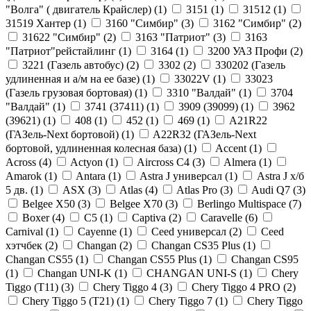
"Волга" ( двигатель Крайслер) (
1
)
3151 (
1
)
31512 (
1
)
31519 Хантер (
1
)
3160 "Симбир" (
3
)
3162 "Симбир" (
2
)
31622 "Симбир" (
2
)
3163 "Патриот" (
3
)
3163
"Патриот"рейстайлинг (
1
)
3164 (
1
)
3200 УАЗ Профи (
2
)
3221 (Газель автобус) (
2
)
3302 (
2
)
330202 (Газель
удлиненная и а/м на ее базе) (
1
)
33022V (
1
)
33023
(Газель грузовая бортовая) (
1
)
3310 "Валдай" (
1
)
3704
"Валдай" (
1
)
3741 (37411) (
1
)
3909 (39099) (
1
)
3962
(39621) (
1
)
408 (
1
)
452 (
1
)
469 (
1
)
A21R22
(ГАЗель-Next бортовой) (
1
)
A22R32 (ГАЗель-Next
бортовой, удлиненная колесная база) (
1
)
Accent (
1
)
Across (
4
)
Actyon (
1
)
Aircross C4 (
3
)
Almera (
1
)
Amarok (
1
)
Antara (
1
)
Astra J универсал (
1
)
Astra J х/б
5 дв. (
1
)
ASX (
3
)
Atlas (
4
)
Atlas Pro (
3
)
Audi Q7 (
3
)
Belgee X50 (
3
)
Belgee X70 (
3
)
Berlingo Multispace (
7
)
Boxer (
4
)
C5 (
1
)
Captiva (
2
)
Caravelle (
6
)
Carnival (
1
)
Cayenne (
1
)
Ceed универсал (
2
)
Ceed
хэтчбек (
2
)
Changan (
2
)
Changan CS35 Plus (
1
)
Changan CS55 (
1
)
Changan CS55 Plus (
1
)
Changan CS95
(
1
)
Changan UNI-K (
1
)
CHANGAN UNI-S (
1
)
Chery
Tiggo (Т11) (
3
)
Chery Tiggo 4 (
3
)
Chery Tiggo 4 PRO (
2
)
Chery Tiggo 5 (Т21) (
1
)
Chery Tiggo 7 (
1
)
Chery Tiggo