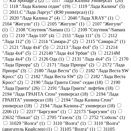
Kia Sportage 2 (
2
)
1117 "Лада Калина Универсал" (
20
)
1118 "Лада Калина седан" (
19
)
1119 "Лада Калина" (
5
)
2011.С "Лада Ларгус" (R90 универсал) (
1
)
2020 "Лада Калина 2" (
4
)
2040 "Лада ХRAY" (
1
)
2104 "Жигули" (
1
)
2105 "Жигули" (
1
)
2107 "Жигули"
(
1
)
2108 "Cпутник"/Samara (
1
)
2109 "Спутник"/Samara
(
1
)
2110 "Лада 110" (
4
)
2111 "Лада 111" (
3
)
2112
"Лада 112" (
3
)
2114 "Самара-2" (
2
)
2115 "Самара-2" (
1
)
2121 "Лада 4х4" (
5
)
21213 "Лада 4х4" (
5
)
21214
"Лада 4х4" (
5
)
212140 "Лада 4х4 Урбан" (
3
)
21214М
"Лада 4х4" (
3
)
2126 Ода (
1
)
2131 "Лада 4х4" (
5
)
2170
"Лада Приора" (
2
)
2171 "Лада Приора" (
2
)
2172 "Лада
Приора" (
3
)
2180 "Лада Веста" (
5
)
2182 "Лада Веста SW
Кросс" (
2
)
2182 "Лада Веста SW" (
2
)
2182 "Лада Веста
Кросс" (
2
)
2190 "Лада Гранта Cross" седан (
18
)
2190
"Лада Гранта" (
26
)
2191 "Лада Гранта" лифтбек (
18
)
2194 "Лада ГРАНТА Cross" универсал (
18
)
2194 "Лада
ГРАНТА" универсал (
18
)
2194 "Лада Калина Cross"
универсал (
18
)
2194 "Лада Калина-2" универсал (
18
)
2206 (
1
)
2217 "Баргузин" (
1
)
22173 "Баргузин" (
1
)
23632 "Пикап" (
2
)
2705 "Газель" (
3
)
2752 "Соболь" (
1
)
31029 "Волга" (
1
)
3110 "Волга" (
1
)
3110 "Волга"
(двигатель Крайслер) (
1
)
31105 "Волга" (
1
)
31105