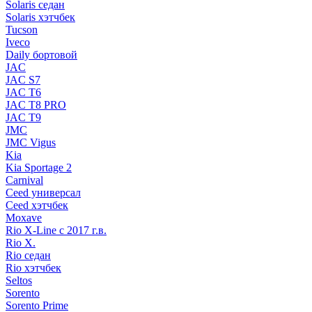
Solaris седан
Solaris хэтчбек
Tucson
Iveco
Daily бортовой
JAC
JAC S7
JAC T6
JAC T8 PRO
JAC T9
JMC
JMC Vigus
Kia
Kia Sportage 2
Carnival
Ceed универсал
Ceed хэтчбек
Moxave
Rio X-Line c 2017 г.в.
Rio X.
Rio седан
Rio хэтчбек
Seltos
Sorento
Sorento Prime