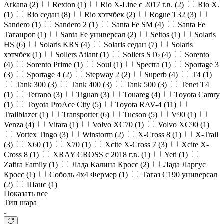
Arkana (
2
)
Rexton (
1
)
Rio X-Line c 2017 г.в. (
2
)
Rio X.
(
1
)
Rio седан (
8
)
Rio хэтчбек (
2
)
Rogue T32 (
3
)
Sandero (
1
)
Sandero 2 (
1
)
Santa Fe SM (
4
)
Santa Fe
Таганрог (
1
)
Santa Fe универсал (
2
)
Seltos (
1
)
Solaris
HS (
6
)
Solaris KRS (
4
)
Solaris седан (
7
)
Solaris
хэтчбек (
1
)
Sollers Atlant (
1
)
Sollers ST6 (
4
)
Sorento
(
4
)
Sorento Prime (
1
)
Soul (
1
)
Spectra (
1
)
Sportage 3
(
3
)
Sportage 4 (
2
)
Stepway 2 (
2
)
Superb (
4
)
T4 (
1
)
Tank 300 (
3
)
Tank 400 (
3
)
Tank 500 (
3
)
Tenet T4
(
1
)
Terrano (
3
)
Tiguan (
3
)
Touareg (
4
)
Toyota Camry
(
1
)
Toyota ProAce City (
5
)
Toyota RAV-4 (
11
)
Trailblazer (
1
)
Transporter (
6
)
Tucson (
5
)
V90 (
1
)
Venza (
4
)
Vitara (
1
)
Volvo XC70 (
1
)
Volvo XC90 (
1
)
Vortex Tingo (
3
)
Winstorm (
2
)
X-Cross 8 (
1
)
X-Trail
(
3
)
X60 (
1
)
X70 (
1
)
Xcite X-Cross 7 (
3
)
Xcite X-
Cross 8 (
1
)
XRAY CROSS с 2018 г.в. (
1
)
Yeti (
1
)
Zafira Family (
1
)
Лада Калина Кросс (
2
)
Лада Ларгус
Кросс (
1
)
Соболь 4х4 Фермер (
1
)
Тагаз С190 универсал
(
2
)
Шанс (
1
)
Показать все
Тип шара