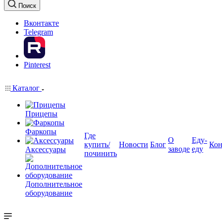
Поиск
Вконтакте
Telegram
Pinterest
Каталог
Прицепы
Фаркопы
Где
О
Еду-
купить/
Новости
Блог
Кон
заводе
еду
Аксессуары
починить
Дополнительное
оборудование