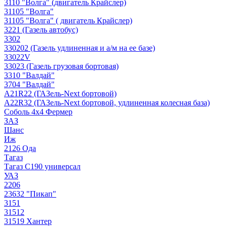
3110 "Волга" (двигатель Крайслер)
31105 "Волга"
31105 "Волга" ( двигатель Крайслер)
3221 (Газель автобус)
3302
330202 (Газель удлиненная и а/м на ее базе)
33022V
33023 (Газель грузовая бортовая)
3310 "Валдай"
3704 "Валдай"
A21R22 (ГАЗель-Next бортовой)
A22R32 (ГАЗель-Next бортовой, удлиненная колесная база)
Соболь 4х4 Фермер
ЗАЗ
Шанс
Иж
2126 Ода
Тагаз
Тагаз С190 универсал
УАЗ
2206
23632 "Пикап"
3151
31512
31519 Хантер