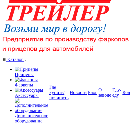
Каталог
Прицепы
Фаркопы
Где
О
Еду-
купить/
Новости
Блог
Кон
заводе
еду
Аксессуары
починить
Дополнительное
оборудование