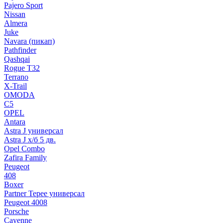
Pajero Sport
Nissan
Almera
Juke
Navara (пикап)
Pathfinder
Qashqai
Rogue T32
Terrano
X-Trail
OMODA
C5
OPEL
Antara
Astra J универсал
Astra J х/б 5 дв.
Opel Combo
Zafira Family
Peugeot
408
Boxer
Partner Tepee универсал
Peugeot 4008
Porsche
Cayenne