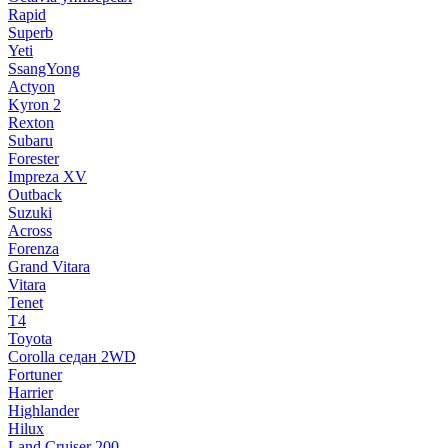
Rapid
Superb
Yeti
SsangYong
Actyon
Kyron 2
Rexton
Subaru
Forester
Impreza XV
Outback
Suzuki
Across
Forenza
Grand Vitara
Vitara
Tenet
T4
Toyota
Corolla седан 2WD
Fortuner
Harrier
Highlander
Hilux
Land Cruiser 200