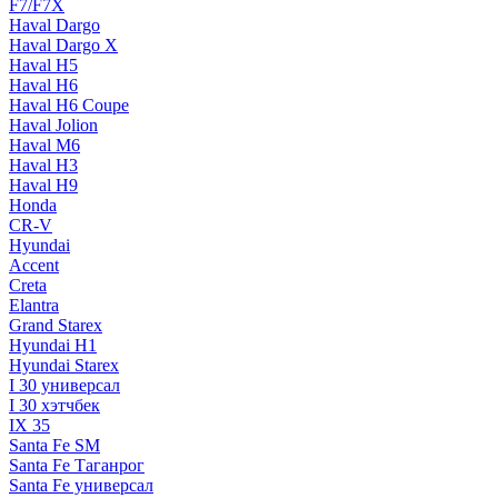
F7/F7X
Haval Dargo
Haval Dargo Х
Haval H5
Haval H6
Haval H6 Coupe
Haval Jolion
Haval M6
Haval Н3
Haval Н9
Honda
CR-V
Hyundai
Accent
Creta
Elantra
Grand Starex
Hyundai H1
Hyundai Starex
I 30 универсал
I 30 хэтчбек
IX 35
Santa Fe SM
Santa Fe Таганрог
Santa Fe универсал