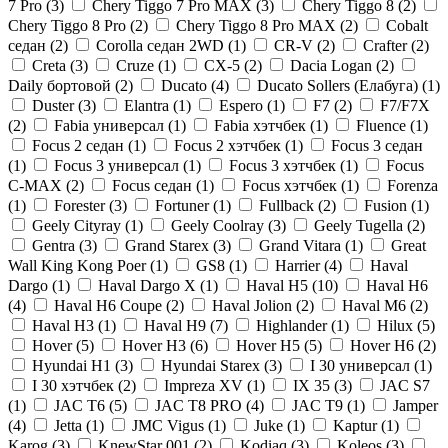
7 Pro (
3
)
Chery Tiggo 7 Pro MAX (
3
)
Chery Tiggo 8 (
2
)
Chery Tiggo 8 Pro (
2
)
Chery Tiggo 8 Pro MAX (
2
)
Cobalt
седан (
2
)
Corolla седан 2WD (
1
)
CR-V (
2
)
Crafter (
2
)
Creta (
3
)
Cruze (
1
)
CX-5 (
2
)
Dacia Logan (
2
)
Daily бортовой (
2
)
Ducato (
4
)
Ducato Sollers (Елабуга) (
1
)
Duster (
3
)
Elantra (
1
)
Espero (
1
)
F7 (
2
)
F7/F7X
(
2
)
Fabia универсал (
1
)
Fabia хэтчбек (
1
)
Fluence (
1
)
Focus 2 седан (
1
)
Focus 2 хэтчбек (
1
)
Focus 3 седан
(
1
)
Focus 3 универсал (
1
)
Focus 3 хэтчбек (
1
)
Focus
C-MAX (
2
)
Focus седан (
1
)
Focus хэтчбек (
1
)
Forenza
(
1
)
Forester (
3
)
Fortuner (
1
)
Fullback (
2
)
Fusion (
1
)
Geely Cityray (
1
)
Geely Coolray (
3
)
Geely Tugella (
2
)
Gentra (
3
)
Grand Starex (
3
)
Grand Vitara (
1
)
Great
Wall King Kong Poer (
1
)
GS8 (
1
)
Harrier (
4
)
Haval
Dargo (
1
)
Haval Dargo Х (
1
)
Haval H5 (
10
)
Haval H6
(
4
)
Haval H6 Coupe (
2
)
Haval Jolion (
2
)
Haval M6 (
2
)
Haval Н3 (
1
)
Haval Н9 (
7
)
Highlander (
1
)
Hilux (
5
)
Hover (
5
)
Hover H3 (
6
)
Hover H5 (
5
)
Hover H6 (
2
)
Hyundai H1 (
3
)
Hyundai Starex (
3
)
I 30 универсал (
1
)
I 30 хэтчбек (
2
)
Impreza XV (
1
)
IX 35 (
3
)
JAC S7
(
1
)
JAC T6 (
5
)
JAC T8 PRO (
4
)
JAC T9 (
1
)
Jamper
(
4
)
Jetta (
1
)
JMC Vigus (
1
)
Juke (
1
)
Kaptur (
1
)
Karog (
3
)
KnewStar 001 (
2
)
Kodiaq (
3
)
Koleos (
3
)