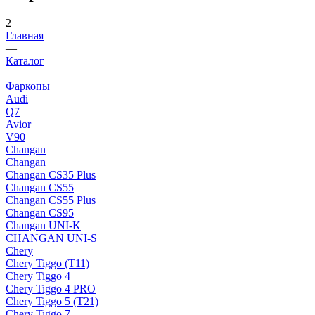
2
Главная
—
Каталог
—
Фаркопы
Audi
Q7
Avior
V90
Changan
Changan
Changan CS35 Plus
Changan CS55
Changan CS55 Plus
Changan CS95
Changan UNI-K
CHANGAN UNI-S
Chery
Chery Tiggo (Т11)
Chery Tiggo 4
Chery Tiggo 4 PRO
Chery Tiggo 5 (Т21)
Chery Tiggo 7