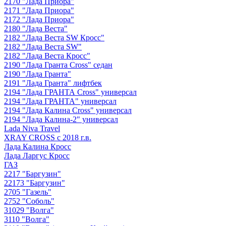
2170 "Лада Приора"
2171 "Лада Приора"
2172 "Лада Приора"
2180 "Лада Веста"
2182 "Лада Веста SW Кросс"
2182 "Лада Веста SW"
2182 "Лада Веста Кросс"
2190 "Лада Гранта Cross" седан
2190 "Лада Гранта"
2191 "Лада Гранта" лифтбек
2194 "Лада ГРАНТА Cross" универсал
2194 "Лада ГРАНТА" универсал
2194 "Лада Калина Cross" универсал
2194 "Лада Калина-2" универсал
Lada Niva Travel
XRAY CROSS с 2018 г.в.
Лада Калина Кросс
Лада Ларгус Кросс
ГАЗ
2217 "Баргузин"
22173 "Баргузин"
2705 "Газель"
2752 "Соболь"
31029 "Волга"
3110 "Волга"