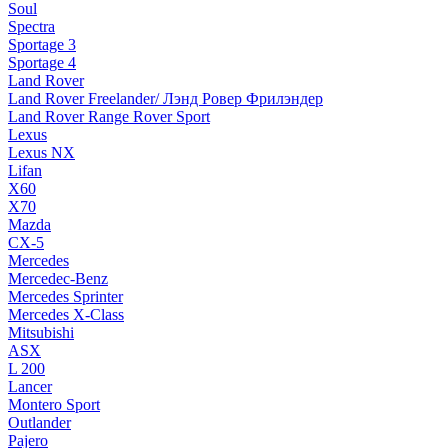
Soul
Spectra
Sportage 3
Sportage 4
Land Rover
Land Rover Freelander/ Лэнд Ровер Фрилэндер
Land Rover Range Rover Sport
Lexus
Lexus NX
Lifan
X60
X70
Mazda
CX-5
Mercedes
Mercedec-Benz
Mercedes Sprinter
Mercedes X-Class
Mitsubishi
ASX
L 200
Lancer
Montero Sport
Outlander
Pajero