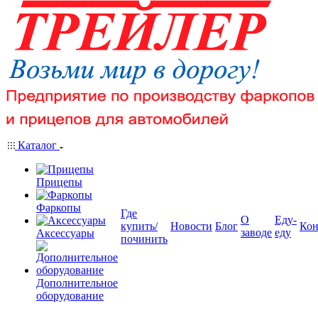
Каталог
Прицепы
Фаркопы
Где
О
Еду-
купить/
Новости
Блог
Кон
заводе
еду
Аксессуары
починить
Дополнительное
оборудование