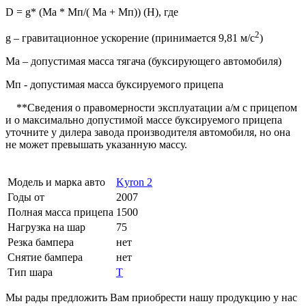
D = g* (Mа * Мп/( Mа + Мп)) (Н), где
2
g – гравитационное ускорение (принимается 9,81 м/с
)
Mа – допустимая масса тягача (буксирующего автомобиля)
Мп - допустимая масса буксируемого прицепа
**Сведения о правомерности эксплуатации а/м с прицепом
и о максимально допустимой массе буксируемого прицепа
уточните у дилера завода производителя автомобиля, но она
не может превышать указанную массу.
Модель и марка авто
Kyron 2
Годы от
2007
Полная масса прицепа
1500
Нагрузка на шар
75
Резка бампера
нет
Снятие бампера
нет
Тип шара
Т
Мы рады предложить Вам приобрести нашу продукцию у нас