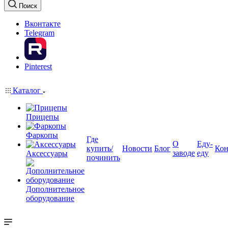
Поиск
Вконтакте
Telegram
Pinterest
Каталог
Прицепы
Фаркопы
Где
О
Еду-
купить/
Новости
Блог
Кон
заводе
еду
Аксессуары
починить
Дополнительное
оборудование