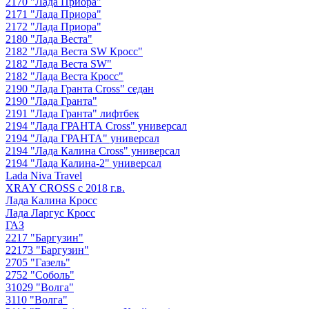
2170 "Лада Приора"
2171 "Лада Приора"
2172 "Лада Приора"
2180 "Лада Веста"
2182 "Лада Веста SW Кросс"
2182 "Лада Веста SW"
2182 "Лада Веста Кросс"
2190 "Лада Гранта Cross" седан
2190 "Лада Гранта"
2191 "Лада Гранта" лифтбек
2194 "Лада ГРАНТА Cross" универсал
2194 "Лада ГРАНТА" универсал
2194 "Лада Калина Cross" универсал
2194 "Лада Калина-2" универсал
Lada Niva Travel
XRAY CROSS с 2018 г.в.
Лада Калина Кросс
Лада Ларгус Кросс
ГАЗ
2217 "Баргузин"
22173 "Баргузин"
2705 "Газель"
2752 "Соболь"
31029 "Волга"
3110 "Волга"