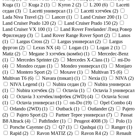
Kuga (
1
)
Kuga 2 (
1
)
Kyron 2 (
2
)
L 200 (
6
)
Lacetti
седан (
3
)
Lacetti универсал (
1
)
Lacetti хэтчбек (
2
)
Lada Niva Travel (
2
)
Lancer (
1
)
Land Cruiser 200 (
1
)
Land Cruiser Prado 120 (
2
)
Land Cruiser Prado 150 (
2
)
Land Cruiser VX 100 (
1
)
Land Rover Freelander/ Лэнд Ровер
Фрилэндер (
3
)
Land Rover Range Rover Sport (
2
)
Lanos
(
1
)
Largus Cross (
2
)
Largus универсал (
2
)
Largus
фургон (
2
)
Lexus NX (
4
)
Logan (
1
)
Logan 2 (
1
)
Matiz (
2
)
Megane 3 хэтчбек (комби) (
1
)
Mercedec-Benz
(
1
)
Mercedes Sprinter (
2
)
Mercedes X-Class (
1
)
mi-Do
(
4
)
Mondeo седан (
1
)
Mondeo универсал (
1
)
Monjaro
(
1
)
Montero Sport (
2
)
Moxave (
1
)
Multivan T5 (
6
)
Multivan T6 (
6
)
Navara (пикап) (
1
)
Nexia (
1
)
NIVA (
2
)
NIVA Legend (
1
)
Nubira седан (
3
)
Nubira универсал
(
1
)
Nubira хэтчбек (
2
)
Octavia (
1
)
Octavia 3 универсал
(
4
)
Octavia 3 хэтчбек/лифтбек (2WD) (
4
)
Octavia Scout
(
1
)
Octavia универсал (
1
)
on-Do (
19
)
Opel Combo (
4
)
Orlando (2WD) (
1
)
Outback (
1
)
Outlander (
2
)
Pajero
(
2
)
Pajero Sport (
2
)
Partner Tepee универсал (
7
)
Passat
B8 Altrack (
4
)
Pathfinder (
1
)
Peugeot 4008 (
3
)
Polo (
1
)
Porsche Cayenne (
2
)
Q7 (
1
)
Qashqai (
1
)
Ranger (
1
)
Rapid (
2
)
Ravon MATIZ (
2
)
Ravon R4 (
2
)
Renault