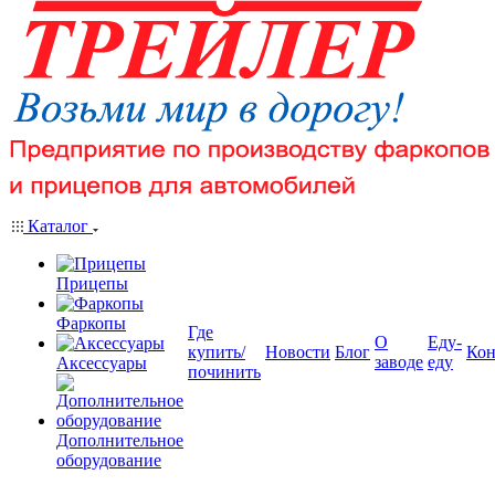
Каталог
Прицепы
Фаркопы
Где
О
Еду-
купить/
Новости
Блог
Кон
заводе
еду
Аксессуары
починить
Дополнительное
оборудование