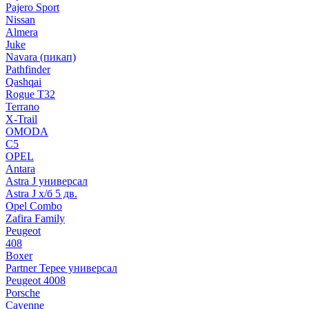
Pajero Sport
Nissan
Almera
Juke
Navara (пикап)
Pathfinder
Qashqai
Rogue T32
Terrano
X-Trail
OMODA
C5
OPEL
Antara
Astra J универсал
Astra J х/б 5 дв.
Opel Combo
Zafira Family
Peugeot
408
Boxer
Partner Tepee универсал
Peugeot 4008
Porsche
Cayenne