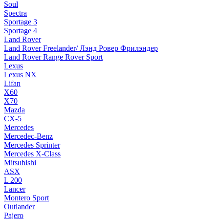
Soul
Spectra
Sportage 3
Sportage 4
Land Rover
Land Rover Freelander/ Лэнд Ровер Фрилэндер
Land Rover Range Rover Sport
Lexus
Lexus NX
Lifan
X60
X70
Mazda
CX-5
Mercedes
Mercedec-Benz
Mercedes Sprinter
Mercedes X-Class
Mitsubishi
ASX
L 200
Lancer
Montero Sport
Outlander
Pajero