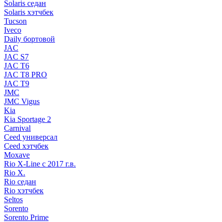
Solaris седан
Solaris хэтчбек
Tucson
Iveco
Daily бортовой
JAC
JAC S7
JAC T6
JAC T8 PRO
JAC T9
JMC
JMC Vigus
Kia
Kia Sportage 2
Carnival
Ceed универсал
Ceed хэтчбек
Moxave
Rio X-Line c 2017 г.в.
Rio X.
Rio седан
Rio хэтчбек
Seltos
Sorento
Sorento Prime