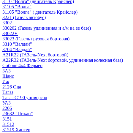
3110 "Волга" (двигатель Крайслер)
31105 "Волга"
31105 "Волга" ( двигатель Крайслер)
3221 (Газель автобус)
3302
330202 (Газель удлиненная и а/м на ее базе)
33022V
33023 (Газель грузовая бортовая)
3310 "Валдай"
3704 "Валдай"
A21R22 (ГАЗель-Next бортовой)
A22R32 (ГАЗель-Next бортовой, удлиненная колесная база)
Соболь 4х4 Фермер
ЗАЗ
Шанс
Иж
2126 Ода
Тагаз
Тагаз С190 универсал
УАЗ
2206
23632 "Пикап"
3151
31512
31519 Хантер