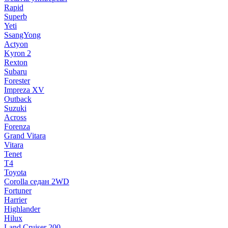
Rapid
Superb
Yeti
SsangYong
Actyon
Kyron 2
Rexton
Subaru
Forester
Impreza XV
Outback
Suzuki
Across
Forenza
Grand Vitara
Vitara
Tenet
T4
Toyota
Corolla седан 2WD
Fortuner
Harrier
Highlander
Hilux
Land Cruiser 200