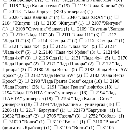
1118 "Лада Калина седан" (
19
)
1119 "Лада Калина" (
5
)
2011.С "Лада Ларгус" (R90 универсал) (
1
)
2020 "Лада Калина 2" (
4
)
2040 "Лада ХRAY" (
1
)
2104 "Жигули" (
1
)
2105 "Жигули" (
1
)
2107 "Жигули"
(
1
)
2108 "Cпутник"/Samara (
1
)
2109 "Спутник"/Samara
(
1
)
2110 "Лада 110" (
4
)
2111 "Лада 111" (
3
)
2112
"Лада 112" (
3
)
2114 "Самара-2" (
2
)
2115 "Самара-2" (
1
)
2121 "Лада 4х4" (
5
)
21213 "Лада 4х4" (
5
)
21214
"Лада 4х4" (
5
)
212140 "Лада 4х4 Урбан" (
3
)
21214М
"Лада 4х4" (
3
)
2126 Ода (
1
)
2131 "Лада 4х4" (
5
)
2170
"Лада Приора" (
2
)
2171 "Лада Приора" (
2
)
2172 "Лада
Приора" (
3
)
2180 "Лада Веста" (
5
)
2182 "Лада Веста SW
Кросс" (
2
)
2182 "Лада Веста SW" (
2
)
2182 "Лада Веста
Кросс" (
2
)
2190 "Лада Гранта Cross" седан (
18
)
2190
"Лада Гранта" (
26
)
2191 "Лада Гранта" лифтбек (
18
)
2194 "Лада ГРАНТА Cross" универсал (
18
)
2194 "Лада
ГРАНТА" универсал (
18
)
2194 "Лада Калина Cross"
универсал (
18
)
2194 "Лада Калина-2" универсал (
18
)
2206 (
1
)
2217 "Баргузин" (
1
)
22173 "Баргузин" (
1
)
23632 "Пикап" (
2
)
2705 "Газель" (
3
)
2752 "Соболь" (
1
)
31029 "Волга" (
1
)
3110 "Волга" (
1
)
3110 "Волга"
(двигатель Крайслер) (
1
)
31105 "Волга" (
1
)
31105