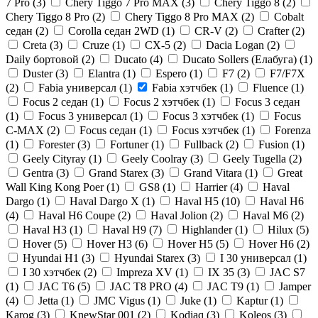
7 Pro (
3
)
Chery Tiggo 7 Pro MAX (
3
)
Chery Tiggo 8 (
2
)
Chery Tiggo 8 Pro (
2
)
Chery Tiggo 8 Pro MAX (
2
)
Cobalt
седан (
2
)
Corolla седан 2WD (
1
)
CR-V (
2
)
Crafter (
2
)
Creta (
3
)
Cruze (
1
)
CX-5 (
2
)
Dacia Logan (
2
)
Daily бортовой (
2
)
Ducato (
4
)
Ducato Sollers (Елабуга) (
1
)
Duster (
3
)
Elantra (
1
)
Espero (
1
)
F7 (
2
)
F7/F7X
(
2
)
Fabia универсал (
1
)
Fabia хэтчбек (
1
)
Fluence (
1
)
Focus 2 седан (
1
)
Focus 2 хэтчбек (
1
)
Focus 3 седан
(
1
)
Focus 3 универсал (
1
)
Focus 3 хэтчбек (
1
)
Focus
C-MAX (
2
)
Focus седан (
1
)
Focus хэтчбек (
1
)
Forenza
(
1
)
Forester (
3
)
Fortuner (
1
)
Fullback (
2
)
Fusion (
1
)
Geely Cityray (
1
)
Geely Coolray (
3
)
Geely Tugella (
2
)
Gentra (
3
)
Grand Starex (
3
)
Grand Vitara (
1
)
Great
Wall King Kong Poer (
1
)
GS8 (
1
)
Harrier (
4
)
Haval
Dargo (
1
)
Haval Dargo Х (
1
)
Haval H5 (
10
)
Haval H6
(
4
)
Haval H6 Coupe (
2
)
Haval Jolion (
2
)
Haval M6 (
2
)
Haval Н3 (
1
)
Haval Н9 (
7
)
Highlander (
1
)
Hilux (
5
)
Hover (
5
)
Hover H3 (
6
)
Hover H5 (
5
)
Hover H6 (
2
)
Hyundai H1 (
3
)
Hyundai Starex (
3
)
I 30 универсал (
1
)
I 30 хэтчбек (
2
)
Impreza XV (
1
)
IX 35 (
3
)
JAC S7
(
1
)
JAC T6 (
5
)
JAC T8 PRO (
4
)
JAC T9 (
1
)
Jamper
(
4
)
Jetta (
1
)
JMC Vigus (
1
)
Juke (
1
)
Kaptur (
1
)
Karog (
3
)
KnewStar 001 (
2
)
Kodiaq (
3
)
Koleos (
3
)