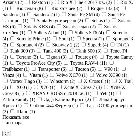
Arkana (
2
)
Rexton (
1
)
Rio X-Line c 2017 г.в. (
2
)
Rio X.
(
1
)
Rio седан (
8
)
Rio хэтчбек (
2
)
Rogue T32 (
3
)
Sandero (
1
)
Sandero 2 (
1
)
Santa Fe SM (
4
)
Santa Fe
Таганрог (
1
)
Santa Fe универсал (
2
)
Seltos (
1
)
Solaris
HS (
6
)
Solaris KRS (
4
)
Solaris седан (
7
)
Solaris
хэтчбек (
1
)
Sollers Atlant (
1
)
Sollers ST6 (
4
)
Sorento
(
4
)
Sorento Prime (
1
)
Soul (
1
)
Spectra (
1
)
Sportage 3
(
3
)
Sportage 4 (
2
)
Stepway 2 (
2
)
Superb (
4
)
T4 (
1
)
Tank 300 (
3
)
Tank 400 (
3
)
Tank 500 (
3
)
Tenet T4
(
1
)
Terrano (
3
)
Tiguan (
3
)
Touareg (
4
)
Toyota Camry
(
1
)
Toyota ProAce City (
5
)
Toyota RAV-4 (
11
)
Trailblazer (
1
)
Transporter (
6
)
Tucson (
5
)
V90 (
1
)
Venza (
4
)
Vitara (
1
)
Volvo XC70 (
1
)
Volvo XC90 (
1
)
Vortex Tingo (
3
)
Winstorm (
2
)
X-Cross 8 (
1
)
X-Trail
(
3
)
X60 (
1
)
X70 (
1
)
Xcite X-Cross 7 (
3
)
Xcite X-
Cross 8 (
1
)
XRAY CROSS с 2018 г.в. (
1
)
Yeti (
1
)
Zafira Family (
1
)
Лада Калина Кросс (
2
)
Лада Ларгус
Кросс (
1
)
Соболь 4х4 Фермер (
1
)
Тагаз С190 универсал
(
2
)
Шанс (
1
)
Показать все
Тип шара