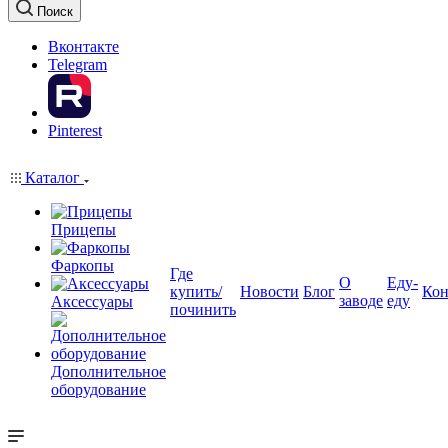
Поиск
Вконтакте
Telegram
Pinterest
Каталог
Прицепы
Фаркопы
Где
О
Еду-
купить/
Новости
Блог
Кон
заводе
еду
Аксессуары
починить
Дополнительное
оборудование