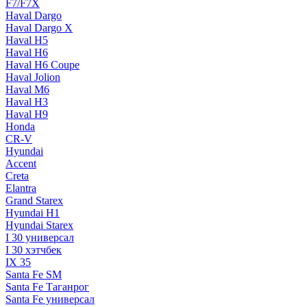
F7/F7X
Haval Dargo
Haval Dargo Х
Haval H5
Haval H6
Haval H6 Coupe
Haval Jolion
Haval M6
Haval Н3
Haval Н9
Honda
CR-V
Hyundai
Accent
Creta
Elantra
Grand Starex
Hyundai H1
Hyundai Starex
I 30 универсал
I 30 хэтчбек
IX 35
Santa Fe SM
Santa Fe Таганрог
Santa Fe универсал