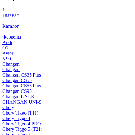
1
Главная
—
Каталог
—
Фаркопы
Audi
Q7
Avior
V90
Changan
Changan
Changan CS35 Plus
Changan CS55
Changan CS55 Plus
Changan CS95
Changan UNI-K
CHANGAN UNI-S
Chery
Chery Tiggo (Т11)
Chery Tiggo 4
Chery Tiggo 4 PRO
Chery Tiggo 5 (Т21)
Chery Tiggo 7