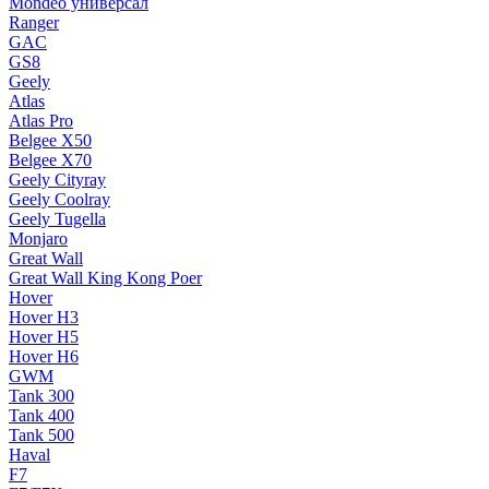
Mondeo универсал
Ranger
GAC
GS8
Geely
Atlas
Atlas Pro
Belgee X50
Belgee X70
Geely Cityray
Geely Coolray
Geely Tugella
Monjaro
Great Wall
Great Wall King Kong Poer
Hover
Hover H3
Hover H5
Hover H6
GWM
Tank 300
Tank 400
Tank 500
Haval
F7