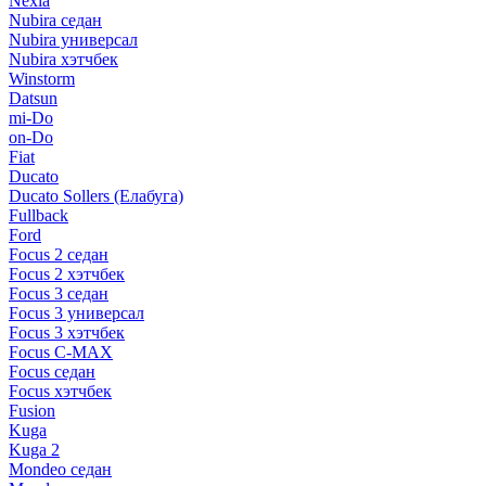
Nexia
Nubira седан
Nubira универсал
Nubira хэтчбек
Winstorm
Datsun
mi-Do
on-Do
Fiat
Ducato
Ducato Sollers (Елабуга)
Fullback
Ford
Focus 2 седан
Focus 2 хэтчбек
Focus 3 седан
Focus 3 универсал
Focus 3 хэтчбек
Focus C-MAX
Focus седан
Focus хэтчбек
Fusion
Kuga
Kuga 2
Mondeo седан