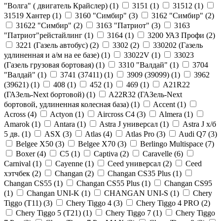
"Волга" ( двигатель Крайслер) (
1
)
3151 (
1
)
31512 (
1
)
31519 Хантер (
1
)
3160 "Симбир" (
3
)
3162 "Симбир" (
2
)
31622 "Симбир" (
2
)
3163 "Патриот" (
3
)
3163
"Патриот"рейстайлинг (
1
)
3164 (
1
)
3200 УАЗ Профи (
2
)
3221 (Газель автобус) (
2
)
3302 (
2
)
330202 (Газель
удлиненная и а/м на ее базе) (
1
)
33022V (
1
)
33023
(Газель грузовая бортовая) (
1
)
3310 "Валдай" (
1
)
3704
"Валдай" (
1
)
3741 (37411) (
1
)
3909 (39099) (
1
)
3962
(39621) (
1
)
408 (
1
)
452 (
1
)
469 (
1
)
A21R22
(ГАЗель-Next бортовой) (
1
)
A22R32 (ГАЗель-Next
бортовой, удлиненная колесная база) (
1
)
Accent (
1
)
Across (
4
)
Actyon (
1
)
Aircross C4 (
3
)
Almera (
1
)
Amarok (
1
)
Antara (
1
)
Astra J универсал (
1
)
Astra J х/б
5 дв. (
1
)
ASX (
3
)
Atlas (
4
)
Atlas Pro (
3
)
Audi Q7 (
3
)
Belgee X50 (
3
)
Belgee X70 (
3
)
Berlingo Multispace (
7
)
Boxer (
4
)
C5 (
1
)
Captiva (
2
)
Caravelle (
6
)
Carnival (
1
)
Cayenne (
1
)
Ceed универсал (
2
)
Ceed
хэтчбек (
2
)
Changan (
2
)
Changan CS35 Plus (
1
)
Changan CS55 (
1
)
Changan CS55 Plus (
1
)
Changan CS95
(
1
)
Changan UNI-K (
1
)
CHANGAN UNI-S (
1
)
Chery
Tiggo (Т11) (
3
)
Chery Tiggo 4 (
3
)
Chery Tiggo 4 PRO (
2
)
Chery Tiggo 5 (Т21) (
1
)
Chery Tiggo 7 (
1
)
Chery Tiggo