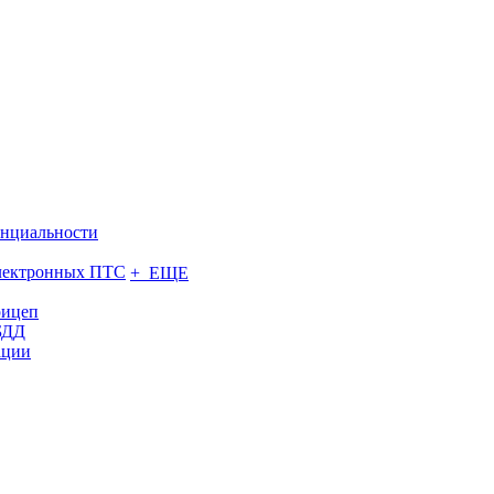
нциальности
электронных ПТС
+ ЕЩЕ
рицеп
БДД
ации