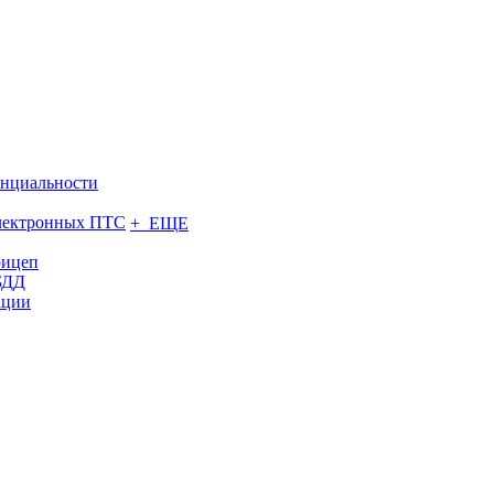
нциальности
электронных ПТС
+ ЕЩЕ
рицеп
БДД
ации