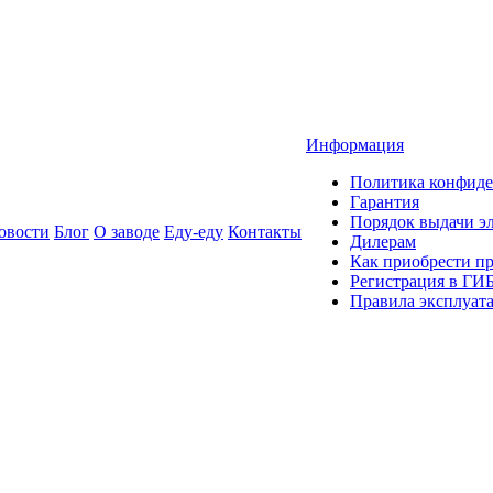
Информация
Политика конфиде
Гарантия
Порядок выдачи 
овости
Блог
О заводе
Еду-еду
Контакты
Дилерам
Как приобрести п
Регистрация в ГИ
Правила эксплуат