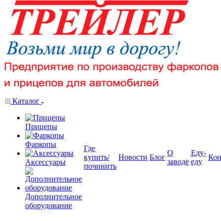
Каталог
Прицепы
Фаркопы
Где
О
Еду-
купить/
Новости
Блог
Кон
заводе
еду
Аксессуары
починить
Дополнительное
оборудование