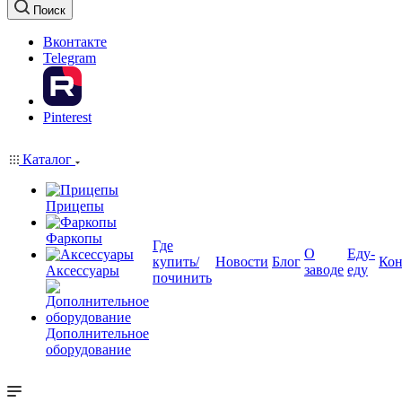
Поиск
Вконтакте
Telegram
Pinterest
Каталог
Прицепы
Фаркопы
Где
О
Еду-
купить/
Новости
Блог
Кон
заводе
еду
Аксессуары
починить
Дополнительное
оборудование