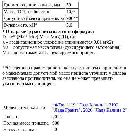
Диаметр сцепного шара, мм
50
Масса ТСУ, не более, кг
10,0
Допустимая масса прицепа, кг
900**
D-параметр, кН*
5,6
* D-параметр рассчитывается по формуле:
D = g* (Mа * Мп/( Mа + Мп)) (Н), где
g – гравитационное ускорение (принимается 9,81 м/с2)
Mа – допустимая масса тягача (буксирующего автомобиля)
Мп – допустимая масса буксируемого прицепа
**Сведения о правомерности эксплуатации а/м с прицепом и
о максимально допустимой массе прицепа уточните у дилера
автозавода производителя, но она не может превышать
указанную массу прицепа.
mi-Do
,
1119 "Лада Калина"
,
2190
Модель и марка авто
"Лада Гранта"
,
2020 "Лада Калина 2"
Годы от
2015
Полная масса прицепа
900
Нагрузка на шар
50