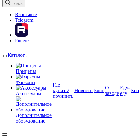
Поиск
Вконтакте
Telegram
Pinterest
Каталог
Прицепы
Фаркопы
Где
О
Еду-
купить/
Новости
Блог
Кон
заводе
еду
Аксессуары
починить
Дополнительное
оборудование