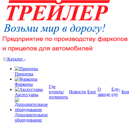
Каталог
Прицепы
Фаркопы
Где
О
Еду-
купить/
Новости
Блог
Кон
заводе
еду
Аксессуары
починить
Дополнительное
оборудование