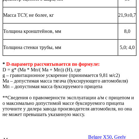
Масса ТСУ, не более, кг
21,9±0,7
Толщина кронштейнов, мм
8,0
Толщина стенки трубы, мм
5,0; 4,0
*
D-параметр рассчитывается по формуле:
D = g* (Mа * Мп/( Mа + Мп)) (Н), где
g – гравитационное ускорение (принимается 9,81 м/с2)
Mа – допустимая масса тягача (буксирующего автомобиля)
Мп – допустимая масса буксируемого прицепа
**Сведения о правомерности эксплуатации а/м с прицепом и
о максимально допустимой массе буксируемого прицепа
уточните у дилера завода производителя автомобиля, но она
не может превышать указанную массу.
Belgee X50
,
Geely