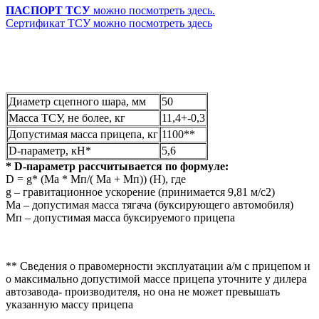
ПАСПОРТ ТСУ
можно посмотреть здесь.
Сертификат ТСУ можно посмотреть здесь
Диаметр сцепного шара, мм
50
Масса ТСУ, не более, кг
11,4+-0,3
Допустимая масса прицепа, кг
1100**
D-параметр, кН*
5,6
* D-параметр рассчитывается по формуле:
D = g* (Mа * Мп/( Mа + Мп)) (Н), где
g – гравитационное ускорение (принимается 9,81 м/с2)
Mа – допустимая масса тягача (буксирующего автомобиля)
Мп – допустимая масса буксируемого прицепа
** Сведения о правомерности эксплуатации а/м с прицепом и
о максимально допустимой массе прицепа уточните у дилера
автозавода- производителя, но она не может превышать
указанную массу прицепа