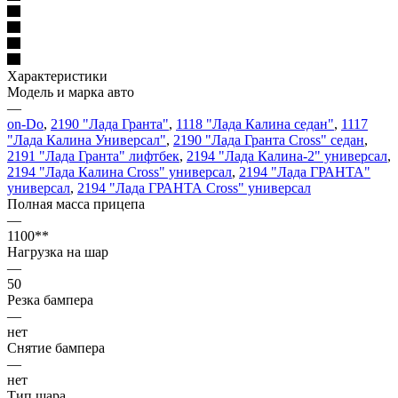
Характеристики
Модель и марка авто
—
on-Do
,
2190 "Лада Гранта"
,
1118 "Лада Калина седан"
,
1117
"Лада Калина Универсал"
,
2190 "Лада Гранта Cross" седан
,
2191 "Лада Гранта" лифтбек
,
2194 "Лада Калина-2" универсал
,
2194 "Лада Калина Cross" универсал
,
2194 "Лада ГРАНТА"
универсал
,
2194 "Лада ГРАНТА Cross" универсал
Полная масса прицепа
—
1100**
Нагрузка на шар
—
50
Резка бампера
—
нет
Снятие бампера
—
нет
Тип шара