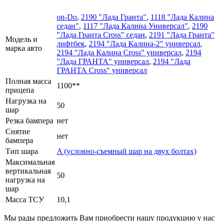
on-Do
,
2190 "Лада Гранта"
,
1118 "Лада Калина
седан"
,
1117 "Лада Калина Универсал"
,
2190
"Лада Гранта Cross" седан
,
2191 "Лада Гранта"
Модель и
лифтбек
,
2194 "Лада Калина-2" универсал
,
марка авто
2194 "Лада Калина Cross" универсал
,
2194
"Лада ГРАНТА" универсал
,
2194 "Лада
ГРАНТА Cross" универсал
Полная масса
1100**
прицепа
Нагрузка на
50
шар
Резка бампера
нет
Снятие
нет
бампера
Тип шара
A (условно-съемный шар на двух болтах)
Максимальная
вертикальная
50
нагрузка на
шар
Масса ТСУ
10,1
Мы рады предложить Вам приобрести нашу продукцию у нас