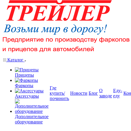
Каталог
Прицепы
Фаркопы
Где
О
Еду-
купить/
Новости
Блог
Кон
заводе
еду
Аксессуары
починить
Дополнительное
оборудование