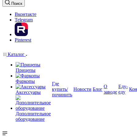
Поиск
Вконтакте
Telegram
Pinterest
Каталог
Прицепы
Фаркопы
Где
О
Еду-
купить/
Новости
Блог
Кон
заводе
еду
Аксессуары
починить
Дополнительное
оборудование