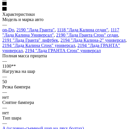
Характеристики
Модель и марка авто
—
on-Do
,
2190 "Лада Гранта"
,
1118 "Лада Калина седан"
,
1117
"Лада Калина Универсал"
,
2190 "Лада Гранта Cross" седан
,
2191 "Лада Гранта" лифтбек
,
2194 "Лада Калина-2" универсал
,
2194 "Лада Калина Cross" универсал
,
2194 "Лада ГРАНТА"
универсал
,
2194 "Лада ГРАНТА Cross" универсал
Полная масса прицепа
—
1100**
Нагрузка на шар
—
50
Резка бампера
—
нет
Снятие бампера
—
нет
Тип шара
—
A (условно-съемный шар на двух болтах)