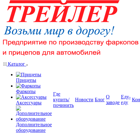
Каталог
Прицепы
Фаркопы
Где
О
Еду-
купить/
Новости
Блог
Кон
заводе
еду
Аксессуары
починить
Дополнительное
оборудование