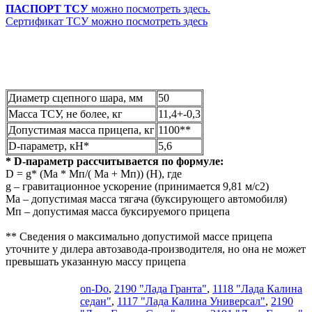
ПАСПОРТ ТСУ
можно посмотреть здесь.
Сертификат ТСУ можно посмотреть здесь
Диаметр сцепного шара, мм
50
Масса ТСУ, не более, кг
11,4+-0,3
Допустимая масса прицепа, кг
1100**
D-параметр, кН*
5,6
* D-параметр рассчитывается по формуле:
D = g* (Mа * Мп/( Mа + Мп)) (Н), где
g – гравитационное ускорение (принимается 9,81 м/с2)
Mа – допустимая масса тягача (буксирующего автомобиля)
Мп – допустимая масса буксируемого прицепа
** Сведения о максимально допустимой массе прицепа
уточните у дилера автозавода-производителя, но она не может
превышать указанную массу прицепа
on-Do
,
2190 "Лада Гранта"
,
1118 "Лада Калина
седан"
,
1117 "Лада Калина Универсал"
,
2190