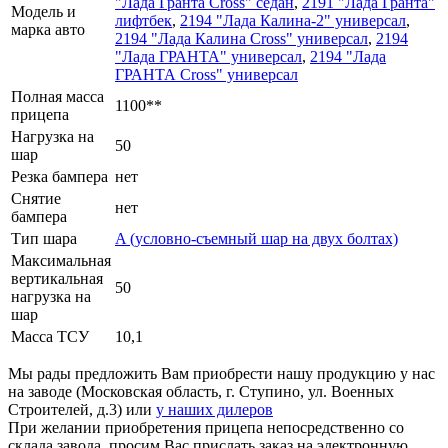
"Лада Гранта Cross" седан
,
2191 "Лада Гранта"
Модель и
лифтбек
,
2194 "Лада Калина-2" универсал
,
марка авто
2194 "Лада Калина Cross" универсал
,
2194
"Лада ГРАНТА" универсал
,
2194 "Лада
ГРАНТА Cross" универсал
Полная масса
1100**
прицепа
Нагрузка на
50
шар
Резка бампера
нет
Снятие
нет
бампера
Тип шара
A (условно-съемный шар на двух болтах)
Максимальная
вертикальная
50
нагрузка на
шар
Масса ТСУ
10,1
Мы рады предложить Вам приобрести нашу продукцию у нас
на заводе (Московская область, г. Ступино, ул. Военных
Строителей, д.3) или
у наших дилеров
При желании приобретения прицепа непосредственно со
склада завода, просим Вас прислать заказ на электронную