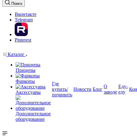
Поиск
Вконтакте
Telegram
Pinterest
Каталог
Прицепы
Фаркопы
Где
О
Еду-
купить/
Новости
Блог
Кон
заводе
еду
Аксессуары
починить
Дополнительное
оборудование