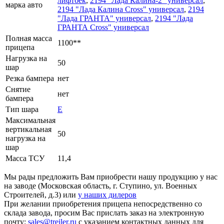
лифтбек
,
2194 "Лада Калина-2" универсал
,
марка авто
2194 "Лада Калина Cross" универсал
,
2194
"Лада ГРАНТА" универсал
,
2194 "Лада
ГРАНТА Cross" универсал
Полная масса
1100**
прицепа
Нагрузка на
50
шар
Резка бампера
нет
Снятие
нет
бампера
Тип шара
Е
Максимальная
вертикальная
50
нагрузка на
шар
Масса ТСУ
11,4
Мы рады предложить Вам приобрести нашу продукцию у нас
на заводе (Московская область, г. Ступино, ул. Военных
Строителей, д.3) или
у наших дилеров
При желании приобретения прицепа непосредственно со
склада завода, просим Вас прислать заказ на электронную
почту:
sales@treiler.ru
с указанием контактных данных для