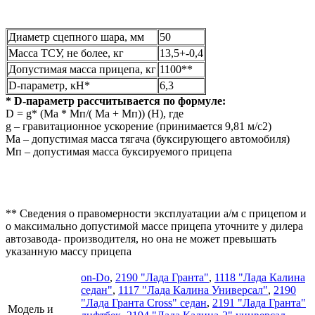
Диаметр сцепного шара, мм
50
Масса ТСУ, не более, кг
13,5+-0,4
Допустимая масса прицепа, кг
1100**
D-параметр, кН*
6,3
* D-параметр рассчитывается по формуле:
D = g* (Mа * Мп/( Mа + Мп)) (Н), где
g – гравитационное ускорение (принимается 9,81 м/с2)
Mа – допустимая масса тягача (буксирующего автомобиля)
Мп – допустимая масса буксируемого прицепа
** Сведения о правомерности эксплуатации а/м с прицепом и
о максимально допустимой массе прицепа уточните у дилера
автозавода- производителя, но она не может превышать
указанную массу прицепа
on-Do
,
2190 "Лада Гранта"
,
1118 "Лада Калина
седан"
,
1117 "Лада Калина Универсал"
,
2190
"Лада Гранта Cross" седан
,
2191 "Лада Гранта"
Модель и