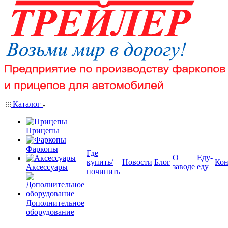
Каталог
Прицепы
Фаркопы
Где
О
Еду-
купить/
Новости
Блог
Кон
заводе
еду
Аксессуары
починить
Дополнительное
оборудование