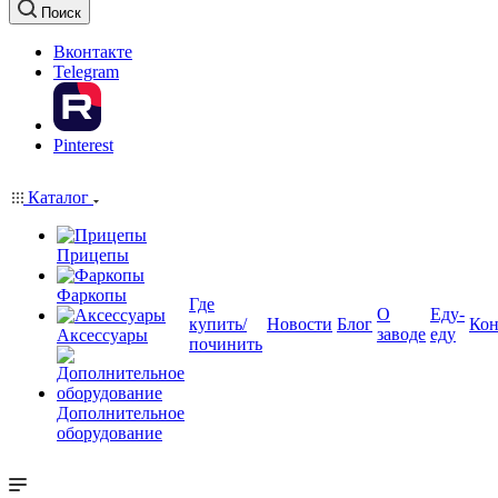
Поиск
Вконтакте
Telegram
Pinterest
Каталог
Прицепы
Фаркопы
Где
О
Еду-
купить/
Новости
Блог
Кон
заводе
еду
Аксессуары
починить
Дополнительное
оборудование