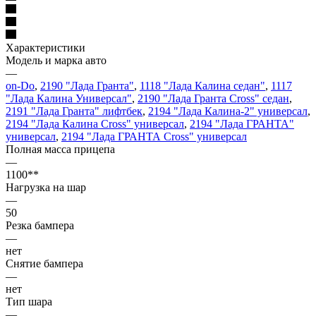
Характеристики
Модель и марка авто
—
on-Do
,
2190 "Лада Гранта"
,
1118 "Лада Калина седан"
,
1117
"Лада Калина Универсал"
,
2190 "Лада Гранта Cross" седан
,
2191 "Лада Гранта" лифтбек
,
2194 "Лада Калина-2" универсал
,
2194 "Лада Калина Cross" универсал
,
2194 "Лада ГРАНТА"
универсал
,
2194 "Лада ГРАНТА Cross" универсал
Полная масса прицепа
—
1100**
Нагрузка на шар
—
50
Резка бампера
—
нет
Снятие бампера
—
нет
Тип шара
—