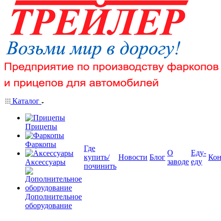
Каталог
Прицепы
Фаркопы
Где
О
Еду-
купить/
Новости
Блог
Кон
заводе
еду
Аксессуары
починить
Дополнительное
оборудование