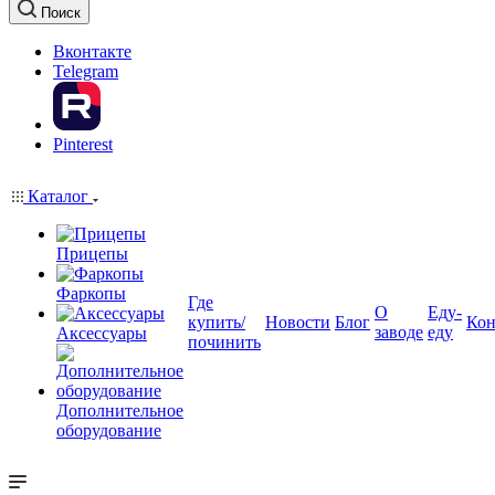
Поиск
Вконтакте
Telegram
Pinterest
Каталог
Прицепы
Фаркопы
Где
О
Еду-
купить/
Новости
Блог
Кон
заводе
еду
Аксессуары
починить
Дополнительное
оборудование