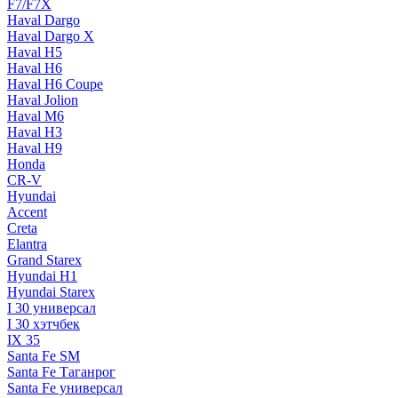
F7/F7X
Haval Dargo
Haval Dargo Х
Haval H5
Haval H6
Haval H6 Coupe
Haval Jolion
Haval M6
Haval Н3
Haval Н9
Honda
CR-V
Hyundai
Accent
Creta
Elantra
Grand Starex
Hyundai H1
Hyundai Starex
I 30 универсал
I 30 хэтчбек
IX 35
Santa Fe SM
Santa Fe Таганрог
Santa Fe универсал