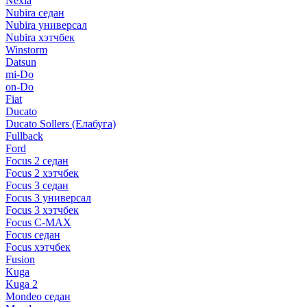
Nexia
Nubira седан
Nubira универсал
Nubira хэтчбек
Winstorm
Datsun
mi-Do
on-Do
Fiat
Ducato
Ducato Sollers (Елабуга)
Fullback
Ford
Focus 2 седан
Focus 2 хэтчбек
Focus 3 седан
Focus 3 универсал
Focus 3 хэтчбек
Focus C-MAX
Focus седан
Focus хэтчбек
Fusion
Kuga
Kuga 2
Mondeo седан