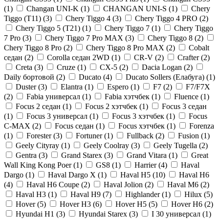
(
1
)
Changan UNI-K (
1
)
CHANGAN UNI-S (
1
)
Chery
Tiggo (Т11) (
3
)
Chery Tiggo 4 (
3
)
Chery Tiggo 4 PRO (
2
)
Chery Tiggo 5 (Т21) (
1
)
Chery Tiggo 7 (
1
)
Chery Tiggo
7 Pro (
3
)
Chery Tiggo 7 Pro MAX (
3
)
Chery Tiggo 8 (
2
)
Chery Tiggo 8 Pro (
2
)
Chery Tiggo 8 Pro MAX (
2
)
Cobalt
седан (
2
)
Corolla седан 2WD (
1
)
CR-V (
2
)
Crafter (
2
)
Creta (
3
)
Cruze (
1
)
CX-5 (
2
)
Dacia Logan (
2
)
Daily бортовой (
2
)
Ducato (
4
)
Ducato Sollers (Елабуга) (
1
)
Duster (
3
)
Elantra (
1
)
Espero (
1
)
F7 (
2
)
F7/F7X
(
2
)
Fabia универсал (
1
)
Fabia хэтчбек (
1
)
Fluence (
1
)
Focus 2 седан (
1
)
Focus 2 хэтчбек (
1
)
Focus 3 седан
(
1
)
Focus 3 универсал (
1
)
Focus 3 хэтчбек (
1
)
Focus
C-MAX (
2
)
Focus седан (
1
)
Focus хэтчбек (
1
)
Forenza
(
1
)
Forester (
3
)
Fortuner (
1
)
Fullback (
2
)
Fusion (
1
)
Geely Cityray (
1
)
Geely Coolray (
3
)
Geely Tugella (
2
)
Gentra (
3
)
Grand Starex (
3
)
Grand Vitara (
1
)
Great
Wall King Kong Poer (
1
)
GS8 (
1
)
Harrier (
4
)
Haval
Dargo (
1
)
Haval Dargo Х (
1
)
Haval H5 (
10
)
Haval H6
(
4
)
Haval H6 Coupe (
2
)
Haval Jolion (
2
)
Haval M6 (
2
)
Haval Н3 (
1
)
Haval Н9 (
7
)
Highlander (
1
)
Hilux (
5
)
Hover (
5
)
Hover H3 (
6
)
Hover H5 (
5
)
Hover H6 (
2
)
Hyundai H1 (
3
)
Hyundai Starex (
3
)
I 30 универсал (
1
)