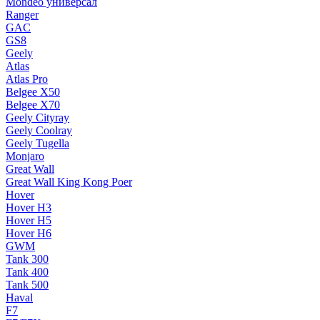
Mondeo универсал
Ranger
GAC
GS8
Geely
Atlas
Atlas Pro
Belgee X50
Belgee X70
Geely Cityray
Geely Coolray
Geely Tugella
Monjaro
Great Wall
Great Wall King Kong Poer
Hover
Hover H3
Hover H5
Hover H6
GWM
Tank 300
Tank 400
Tank 500
Haval
F7