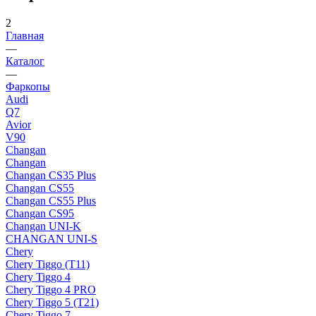
2
Главная
—
Каталог
—
Фаркопы
Audi
Q7
Avior
V90
Changan
Changan
Changan CS35 Plus
Changan CS55
Changan CS55 Plus
Changan CS95
Changan UNI-K
CHANGAN UNI-S
Chery
Chery Tiggo (Т11)
Chery Tiggo 4
Chery Tiggo 4 PRO
Chery Tiggo 5 (Т21)
Chery Tiggo 7