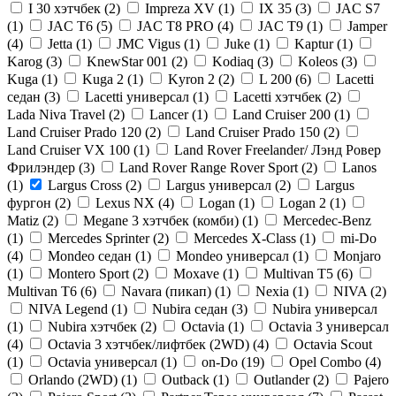
I 30 хэтчбек (
2
)
Impreza XV (
1
)
IX 35 (
3
)
JAC S7
(
1
)
JAC T6 (
5
)
JAC T8 PRO (
4
)
JAC T9 (
1
)
Jamper
(
4
)
Jetta (
1
)
JMC Vigus (
1
)
Juke (
1
)
Kaptur (
1
)
Karog (
3
)
KnewStar 001 (
2
)
Kodiaq (
3
)
Koleos (
3
)
Kuga (
1
)
Kuga 2 (
1
)
Kyron 2 (
2
)
L 200 (
6
)
Lacetti
седан (
3
)
Lacetti универсал (
1
)
Lacetti хэтчбек (
2
)
Lada Niva Travel (
2
)
Lancer (
1
)
Land Cruiser 200 (
1
)
Land Cruiser Prado 120 (
2
)
Land Cruiser Prado 150 (
2
)
Land Cruiser VX 100 (
1
)
Land Rover Freelander/ Лэнд Ровер
Фрилэндер (
3
)
Land Rover Range Rover Sport (
2
)
Lanos
(
1
)
Largus Cross (
2
)
Largus универсал (
2
)
Largus
фургон (
2
)
Lexus NX (
4
)
Logan (
1
)
Logan 2 (
1
)
Matiz (
2
)
Megane 3 хэтчбек (комби) (
1
)
Mercedec-Benz
(
1
)
Mercedes Sprinter (
2
)
Mercedes X-Class (
1
)
mi-Do
(
4
)
Mondeo седан (
1
)
Mondeo универсал (
1
)
Monjaro
(
1
)
Montero Sport (
2
)
Moxave (
1
)
Multivan T5 (
6
)
Multivan T6 (
6
)
Navara (пикап) (
1
)
Nexia (
1
)
NIVA (
2
)
NIVA Legend (
1
)
Nubira седан (
3
)
Nubira универсал
(
1
)
Nubira хэтчбек (
2
)
Octavia (
1
)
Octavia 3 универсал
(
4
)
Octavia 3 хэтчбек/лифтбек (2WD) (
4
)
Octavia Scout
(
1
)
Octavia универсал (
1
)
on-Do (
19
)
Opel Combo (
4
)
Orlando (2WD) (
1
)
Outback (
1
)
Outlander (
2
)
Pajero