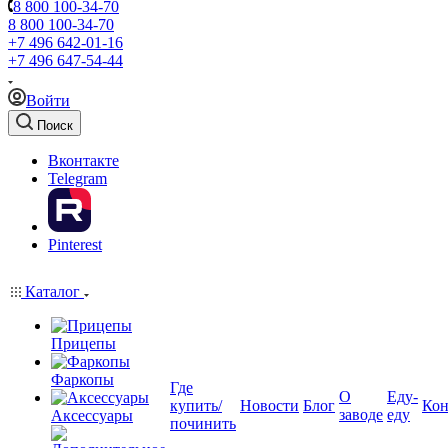
8 800 100-34-70
8 800 100-34-70
+7 496 642-01-16
+7 496 647-54-44
Войти
Поиск
Вконтакте
Telegram
Pinterest
Каталог
Прицепы
Фаркопы
Где
О
Еду-
купить/
Новости
Блог
Кон
заводе
еду
Аксессуары
починить