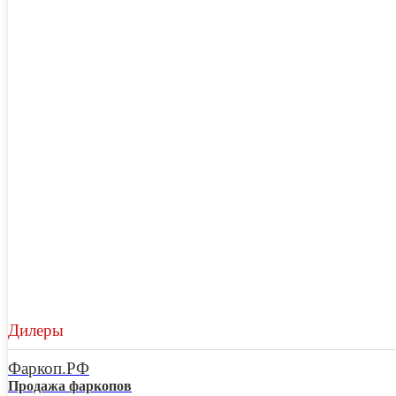
Дилеры
Фаркоп.РФ
Продажа фаркопов