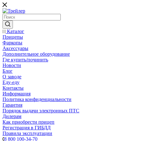
Каталог
Прицепы
Фаркопы
Аксессуары
Дополнительное оборудование
Где купить/починить
Новости
Блог
О заводе
Еду-еду
Контакты
Информация
Политика конфиденциальности
Гарантия
Порядок выдачи электронных ПТС
Дилерам
Как приобрести прицеп
Регистрация в ГИБДД
Правила эксплуатации
8 800 100-34-70