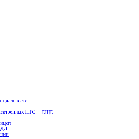
нциальности
электронных ПТС
+ ЕЩЕ
рицеп
БДД
ации