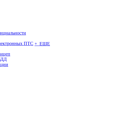
нциальности
электронных ПТС
+ ЕЩЕ
рицеп
БДД
ации