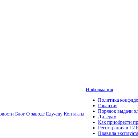
Информация
Политика конфиде
Гарантия
Порядок выдачи 
овости
Блог
О заводе
Еду-еду
Контакты
Дилерам
Как приобрести п
Регистрация в ГИ
Правила эксплуат