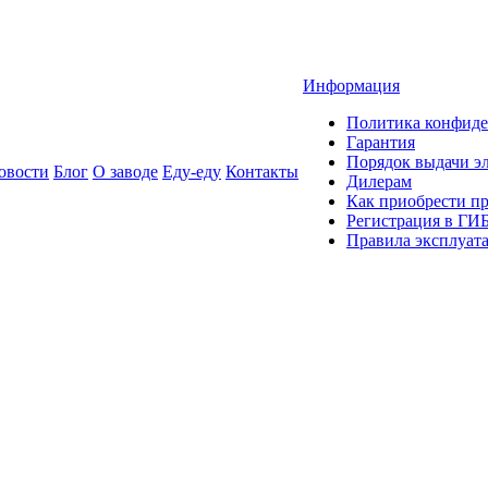
Информация
Политика конфиде
Гарантия
Порядок выдачи 
овости
Блог
О заводе
Еду-еду
Контакты
Дилерам
Как приобрести п
Регистрация в ГИ
Правила эксплуат