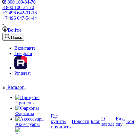
8 800 100-34-70
8 800 100-34-70
+7 496 642-01-16
+7 496 647-54-44
Войти
Поиск
Вконтакте
Telegram
Pinterest
Каталог
Прицепы
Фаркопы
Где
О
Еду-
купить/
Новости
Блог
Кон
заводе
еду
Аксессуары
починить