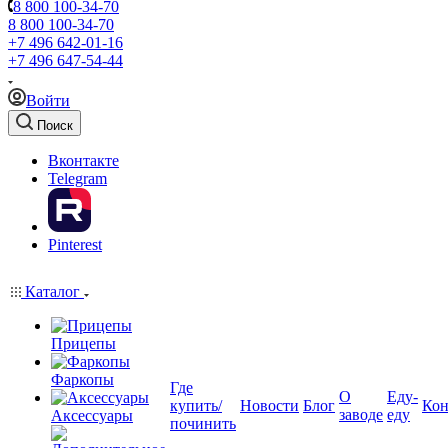
8 800 100-34-70
8 800 100-34-70
+7 496 642-01-16
+7 496 647-54-44
Войти
Поиск
Вконтакте
Telegram
Pinterest
Каталог
Прицепы
Фаркопы
Где
О
Еду-
купить/
Новости
Блог
Кон
заводе
еду
Аксессуары
починить