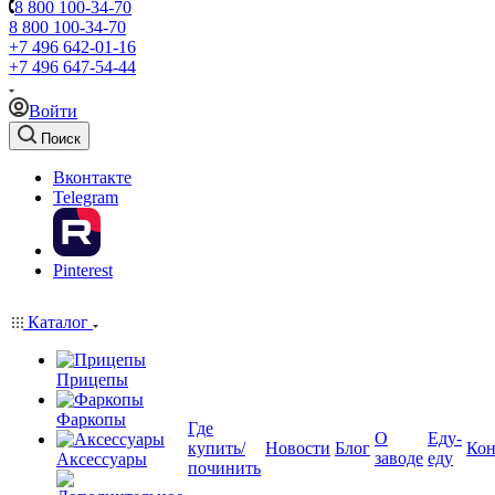
8 800 100-34-70
8 800 100-34-70
+7 496 642-01-16
+7 496 647-54-44
Войти
Поиск
Вконтакте
Telegram
Pinterest
Каталог
Прицепы
Фаркопы
Где
О
Еду-
купить/
Новости
Блог
Кон
заводе
еду
Аксессуары
починить