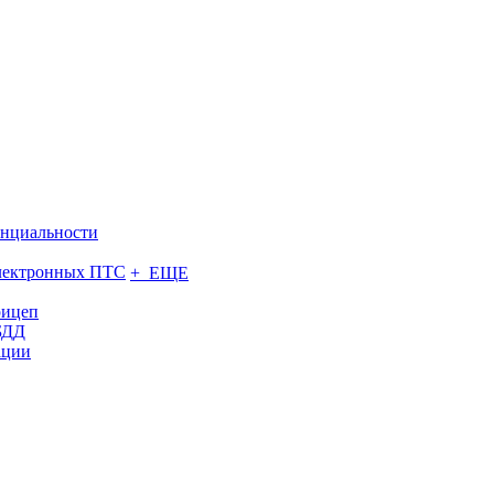
нциальности
электронных ПТС
+ ЕЩЕ
рицеп
БДД
ации