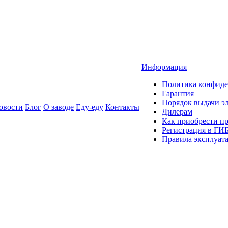
Информация
Политика конфиде
Гарантия
Порядок выдачи 
овости
Блог
О заводе
Еду-еду
Контакты
Дилерам
Как приобрести п
Регистрация в ГИ
Правила эксплуат