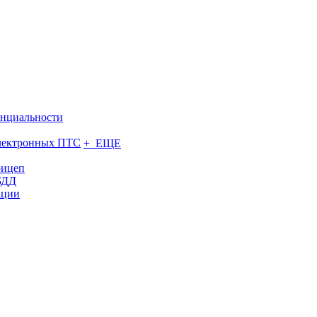
нциальности
электронных ПТС
+ ЕЩЕ
рицеп
БДД
ации