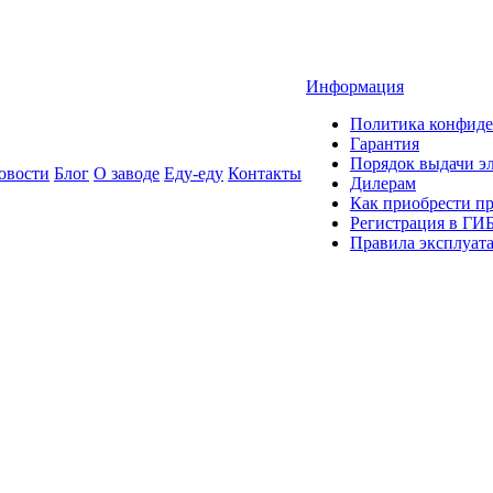
Информация
Политика конфиде
Гарантия
Порядок выдачи 
овости
Блог
О заводе
Еду-еду
Контакты
Дилерам
Как приобрести п
Регистрация в ГИ
Правила эксплуат