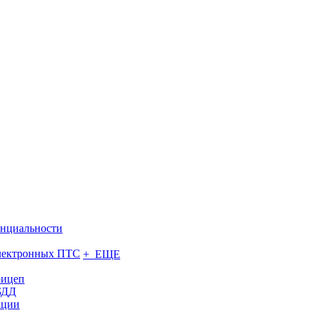
нциальности
электронных ПТС
+ ЕЩЕ
рицеп
БДД
ации