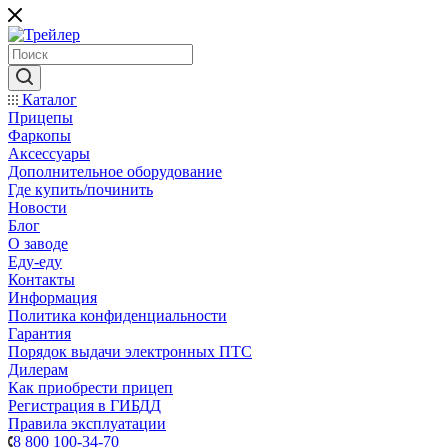
Каталог
Прицепы
Фаркопы
Аксессуары
Дополнительное оборудование
Где купить/починить
Новости
Блог
О заводе
Еду-еду
Контакты
Информация
Политика конфиденциальности
Гарантия
Порядок выдачи электронных ПТС
Дилерам
Как приобрести прицеп
Регистрация в ГИБДД
Правила эксплуатации
8 800 100-34-70