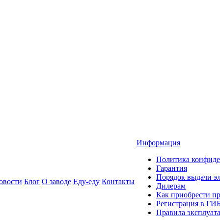
Информация
Политика конфиде
Гарантия
Порядок выдачи 
овости
Блог
О заводе
Еду-еду
Контакты
Дилерам
Как приобрести п
Регистрация в ГИ
Правила эксплуат