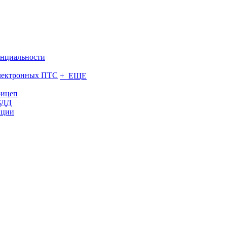
нциальности
электронных ПТС
+ ЕЩЕ
рицеп
БДД
ации