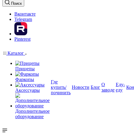
Поиск
Вконтакте
Telegram
Pinterest
Каталог
Прицепы
Фаркопы
Где
О
Еду-
купить/
Новости
Блог
Кон
заводе
еду
Аксессуары
починить
Дополнительное
оборудование