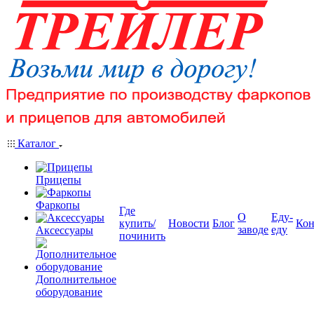
Каталог
Прицепы
Фаркопы
Где
О
Еду-
купить/
Новости
Блог
Кон
заводе
еду
Аксессуары
починить
Дополнительное
оборудование