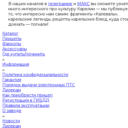
В наших каналов в
телеграмме
и
МАКС
вы сможете узнат
много интересного про культуру Карелии — мы публику
то, что интересно нам самим: фрагменты «Калевалы»,
карельские легенды, рецепты карельских блюд, куда сто
доехать — погнали!
Каталог
Прицепы
Фаркопы
Аксессуары
Где купить/починить
Информация
Политика конфиденциальности
Гарантия
Порядок выдачи электронных ПТС
Дилерам
Как приобрести прицеп
Регистрация в ГИБДД
Правила эксплуатации
О заводе
Новости
Дилерам