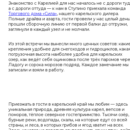
Знакомство с Карелией для нас началось не с дороги туд
а с дороги оттуда — к нам в Ступино приехала команда
Торгового дома «Сила»
, нашего карельского дилера.
Полные драйва и азарта, гости провели у нас целый день
прошли сборочную линию от первой балки до отгрузки,
заглянули в каждый узел и не молчали.
Из этой встречи мы вынесли много ценных советов: каки
крепления удобнее для снегоходов и гидроциклов, кака
погрузочная высота наиболее удобна для карельских
озер, как ведёт себя оцинковка после трёх паромов чер
Ладогу и сорока морозов подряд. Каждое замечание мы
записали и взяли в работу.
Приезжать в гости в карельский край мы любим — здесь
уникальная природа, древняя культура карел, вепсов и
поморов, тёплое северное гостеприимство. Тысячи озёр,
бурные реки, водопады, скалы, на которые едут со всей
страны, и леса, в которых грибов и ягод хватит на всех.