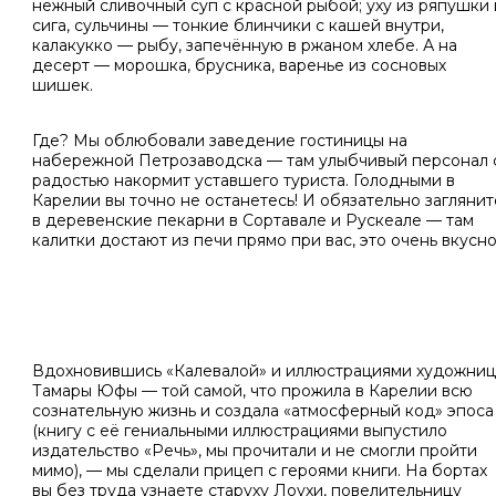
нежный сливочный суп с красной рыбой; уху из ряпушки 
сига, сульчины — тонкие блинчики с кашей внутри,
калакукко — рыбу, запечённую в ржаном хлебе. А на
десерт — морошка, брусника, варенье из сосновых
шишек.
Где? Мы облюбовали заведение гостиницы на
набережной Петрозаводска — там улыбчивый персонал 
радостью накормит уставшего туриста. Голодными в
Карелии вы точно не останетесь! И обязательно заглянит
в деревенские пекарни в Сортавале и Рускеале — там
калитки достают из печи прямо при вас, это очень вкусно
Вдохновившись «Калевалой» и иллюстрациями художни
Тамары Юфы — той самой, что прожила в Карелии всю
сознательную жизнь и создала «атмосферный код» эпоса
(книгу с её гениальными иллюстрациями выпустило
издательство «Речь», мы прочитали и не смогли пройти
мимо), — мы сделали прицеп с героями книги. На бортах
вы без труда узнаете старуху Лоухи, повелительницу