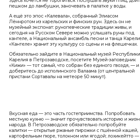
Здесь хочется не торопиться: послушать звуки птиц, дой
пешком до ламбушки, заночевать в палатке у воды.
А ещё это эпос «Калевала», собранный Элиасом
Лённротом из карельских и финских рун. Здесь он не
музейный экспонат: рунопевческие традиции живы, и
сегодня на Русском Севере можно услышать руны под
кантеле, а Национальный ансамбль песни и танца Карел
«Кантеле» хранит эту культуру со сцены и на флешечках.
Обязательно зайдите в Национальный музей Республик
Карелия в Петрозаводске, посетите Музей-заповедник
«Кижи» — тот самый, что собран без единого гвоздя, — и
доберитесь до исполинского Валаама (от центральной
пристани Сортавалы на метеоре 50 минут).
Вкусная еда — это часть гостеприимства. Попробовать
местную кухню — значит прочувствовать историю и жизн
народа. В Петрозаводске обязательно попробуйте
калитки — открытые ржаные пирожки с пшённой кашей,
картофельным пюре, толокном или ягодой; лохикейтто —