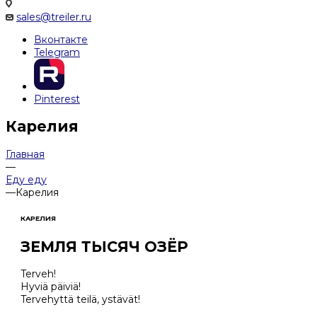
sales@treiler.ru
Вконтакте
Telegram
Pinterest
Карелия
Главная
—
Еду еду
—
Карелия
КАРЕЛИЯ
ЗЕМЛЯ ТЫСЯЧ ОЗЁР
Terveh!
Hyviä päiviä!
Tervehyttä teilä, ystävät!