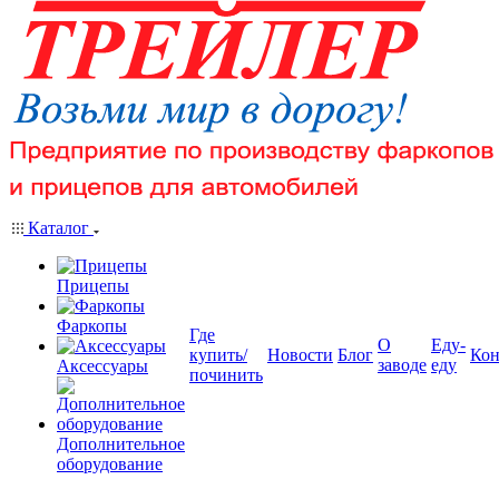
Каталог
Прицепы
Фаркопы
Где
О
Еду-
купить/
Новости
Блог
Кон
заводе
еду
Аксессуары
починить
Дополнительное
оборудование