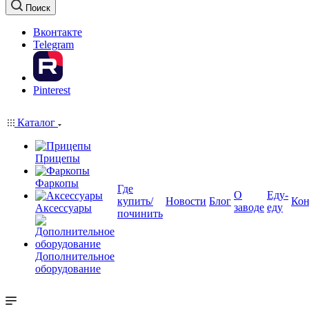
Поиск
Вконтакте
Telegram
Pinterest
Каталог
Прицепы
Фаркопы
Где
О
Еду-
купить/
Новости
Блог
Кон
заводе
еду
Аксессуары
починить
Дополнительное
оборудование