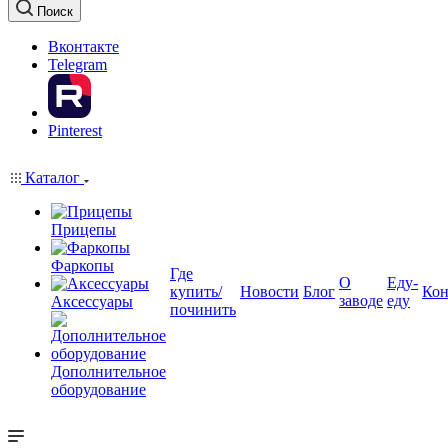
Поиск
Вконтакте
Telegram
Pinterest
Каталог
Прицепы
Фаркопы
Где
О
Еду-
купить/
Новости
Блог
Кон
заводе
еду
Аксессуары
починить
Дополнительное
оборудование