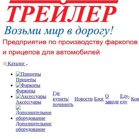
Каталог
Прицепы
Фаркопы
Где
О
Еду-
купить/
Новости
Блог
Кон
заводе
еду
Аксессуары
починить
Дополнительное
оборудование