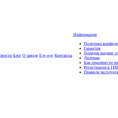
Информация
Политика конфиде
Гарантия
Порядок выдачи 
овости
Блог
О заводе
Еду-еду
Контакты
Дилерам
Как приобрести п
Регистрация в ГИ
Правила эксплуат