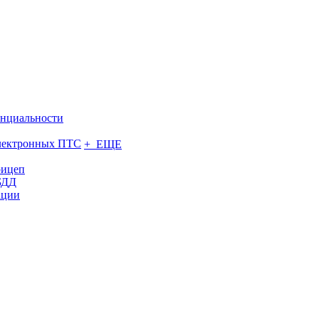
нциальности
электронных ПТС
+ ЕЩЕ
рицеп
БДД
ации