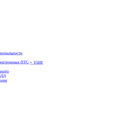
нциальности
электронных ПТС
+ ЕЩЕ
рицеп
БДД
ации