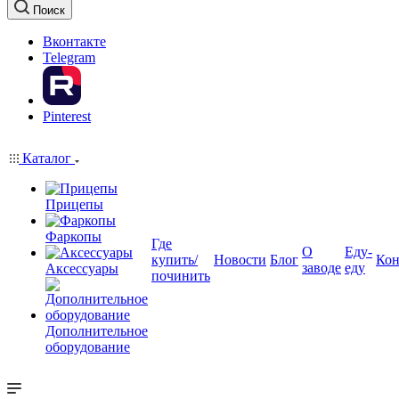
Поиск
Вконтакте
Telegram
Pinterest
Каталог
Прицепы
Фаркопы
Где
О
Еду-
купить/
Новости
Блог
Кон
заводе
еду
Аксессуары
починить
Дополнительное
оборудование