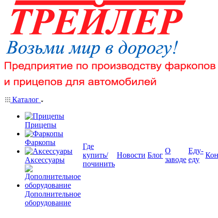
Каталог
Прицепы
Фаркопы
Где
О
Еду-
купить/
Новости
Блог
Кон
заводе
еду
Аксессуары
починить
Дополнительное
оборудование