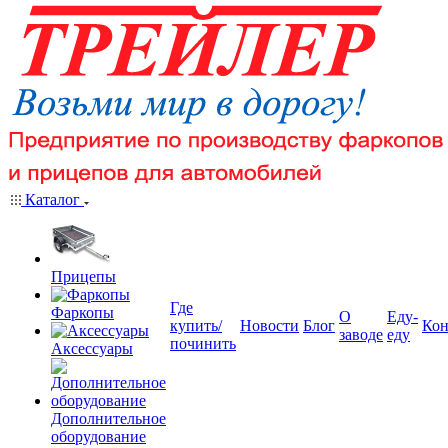
Каталог
Прицепы
Где
Фаркопы
О
Еду-
купить/
Новости
Блог
Кон
заводе
еду
починить
Аксессуары
Дополнительное
оборудование