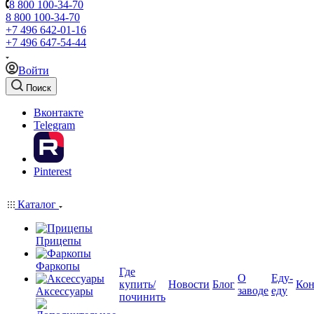
8 800 100-34-70
8 800 100-34-70
+7 496 642-01-16
+7 496 647-54-44
Войти
Поиск
Вконтакте
Telegram
Pinterest
Каталог
Прицепы
Фаркопы
Где
О
Еду-
купить/
Новости
Блог
Кон
заводе
еду
Аксессуары
починить