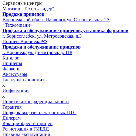
Сервисные центры
Магазин "Техно - лидер"
Продажа прицепов
Воронежской обл. г. Павловск ул. Строительная 1А
«Техкомпани»
Продажа и обслуживание прицепов, установка фаркопов
г. Борисоглебск, ул. Матросовская, д.3
Прицеп-Воронеж.РФ
Продажа и обслуживание прицепов
г. Воронеж, ул. Димитрова, д. 118
Каталог
Прицепы
Фаркопы
Аксессуары
Где купить/починить
Информация
Политика конфиденциальности
Гарантия
Порядок выдачи электронных ПТС
Дилерам
Как приобрести прицеп
Регистрация в ГИБДД
Правила эксплуатации