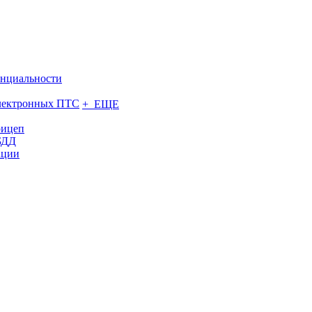
нциальности
электронных ПТС
+ ЕЩЕ
рицеп
БДД
ации