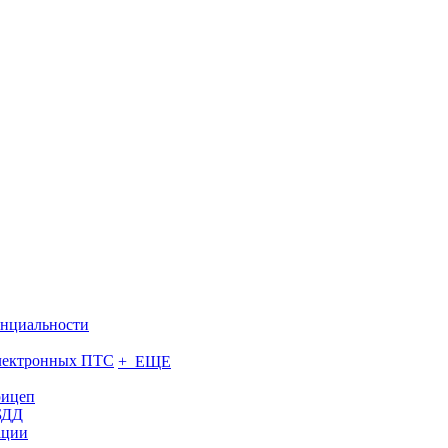
нциальности
электронных ПТС
+ ЕЩЕ
рицеп
БДД
ации