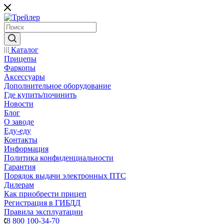
Каталог
Прицепы
Фаркопы
Аксессуары
Дополнительное оборудование
Где купить/починить
Новости
Блог
О заводе
Еду-еду
Контакты
Информация
Политика конфиденциальности
Гарантия
Порядок выдачи электронных ПТС
Дилерам
Как приобрести прицеп
Регистрация в ГИБДД
Правила эксплуатации
8 800 100-34-70