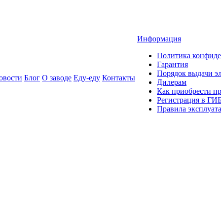
Информация
Политика конфиде
Гарантия
Порядок выдачи 
овости
Блог
О заводе
Еду-еду
Контакты
Дилерам
Как приобрести п
Регистрация в ГИ
Правила эксплуат