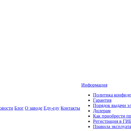
Информация
Политика конфиде
Гарантия
Порядок выдачи 
овости
Блог
О заводе
Еду-еду
Контакты
Дилерам
Как приобрести п
Регистрация в ГИ
Правила эксплуат