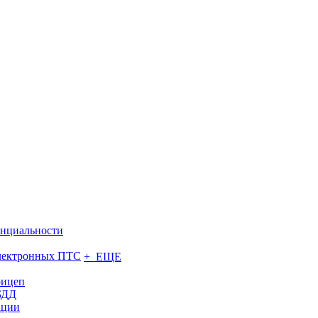
нциальности
электронных ПТС
+ ЕЩЕ
рицеп
БДД
ации