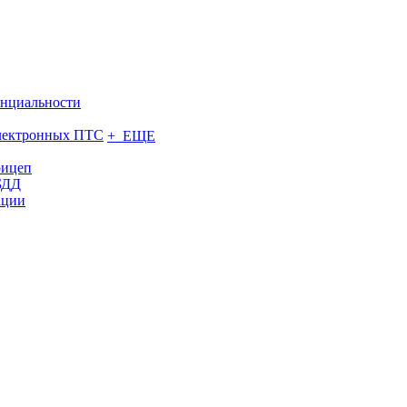
нциальности
электронных ПТС
+ ЕЩЕ
рицеп
БДД
ации