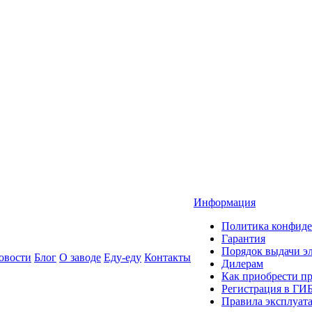
Информация
Политика конфиде
Гарантия
Порядок выдачи 
овости
Блог
О заводе
Еду-еду
Контакты
Дилерам
Как приобрести п
Регистрация в ГИ
Правила эксплуат