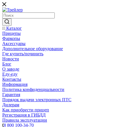
Каталог
Прицепы
Фаркопы
Аксессуары
Дополнительное оборудование
Где купить/починить
Новости
Блог
О заводе
Еду-еду
Контакты
Информация
Политика конфиденциальности
Гарантия
Порядок выдачи электронных ПТС
Дилерам
Как приобрести прицеп
Регистрация в ГИБДД
Правила эксплуатации
8 800 100-34-70