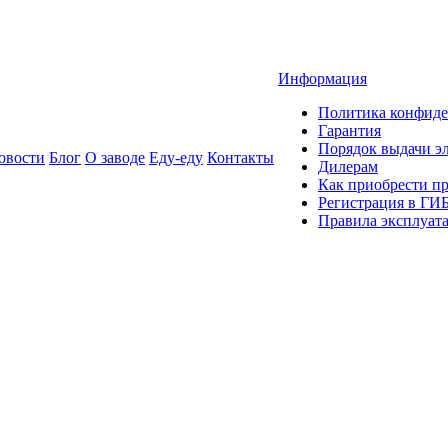
Информация
Политика конфиде
Гарантия
Порядок выдачи 
овости
Блог
О заводе
Еду-еду
Контакты
Дилерам
Как приобрести п
Регистрация в ГИ
Правила эксплуат