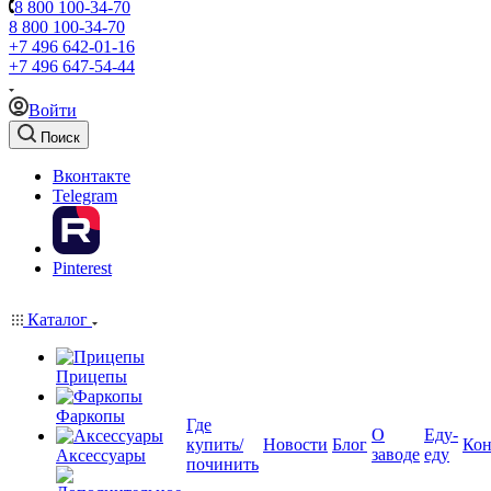
8 800 100-34-70
8 800 100-34-70
+7 496 642-01-16
+7 496 647-54-44
Войти
Поиск
Вконтакте
Telegram
Pinterest
Каталог
Прицепы
Фаркопы
Где
О
Еду-
купить/
Новости
Блог
Кон
заводе
еду
Аксессуары
починить