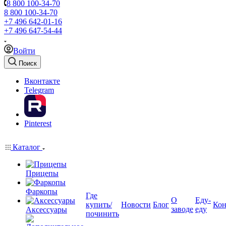
8 800 100-34-70
8 800 100-34-70
+7 496 642-01-16
+7 496 647-54-44
Войти
Поиск
Вконтакте
Telegram
Pinterest
Каталог
Прицепы
Фаркопы
Где
О
Еду-
купить/
Новости
Блог
Кон
заводе
еду
Аксессуары
починить