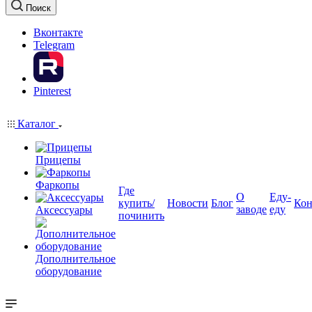
Поиск
Вконтакте
Telegram
Pinterest
Каталог
Прицепы
Фаркопы
Где
О
Еду-
купить/
Новости
Блог
Кон
заводе
еду
Аксессуары
починить
Дополнительное
оборудование