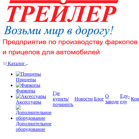
Каталог
Прицепы
Фаркопы
Где
О
Еду-
купить/
Новости
Блог
Кон
заводе
еду
Аксессуары
починить
Дополнительное
оборудование