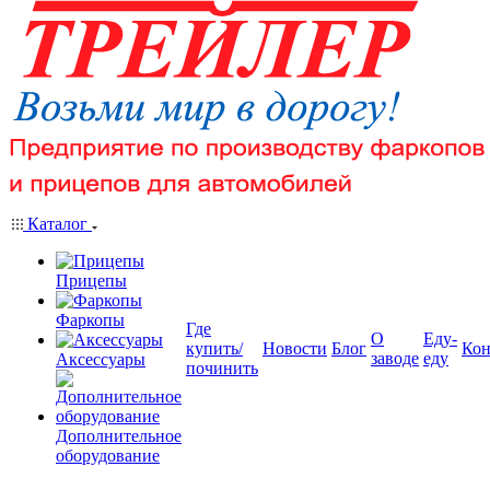
Каталог
Прицепы
Фаркопы
Где
О
Еду-
купить/
Новости
Блог
Кон
заводе
еду
Аксессуары
починить
Дополнительное
оборудование