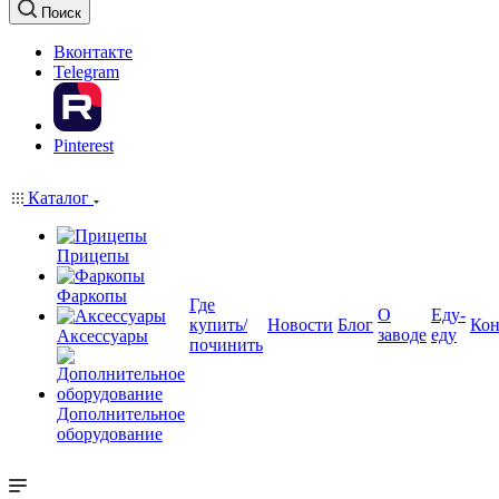
Поиск
Вконтакте
Telegram
Pinterest
Каталог
Прицепы
Фаркопы
Где
О
Еду-
купить/
Новости
Блог
Кон
заводе
еду
Аксессуары
починить
Дополнительное
оборудование