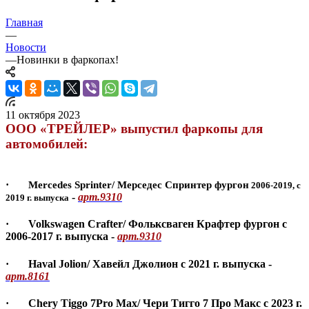
Главная
—
Новости
—
Новинки в фаркопах!
11 октября 2023
ООО «ТРЕЙЛЕР» выпустил фаркопы для
автомобилей:
·
Mercedes Sprinter/ Мерседес Спринтер фургон
2006-2019, с
-
арт.9310
2019 г. выпуска
·
Volkswagen Crafter/ Фольксваген Крафтер фургон
с
2006-2017 г. выпуска -
арт.9310
·
Haval Jolion/ Хавейл Джолион
с 2021 г. выпуска -
арт.8161
·
Chery Tiggo 7Pro Max/ Чери Тигго 7 Про Мак
с с 2023 г.