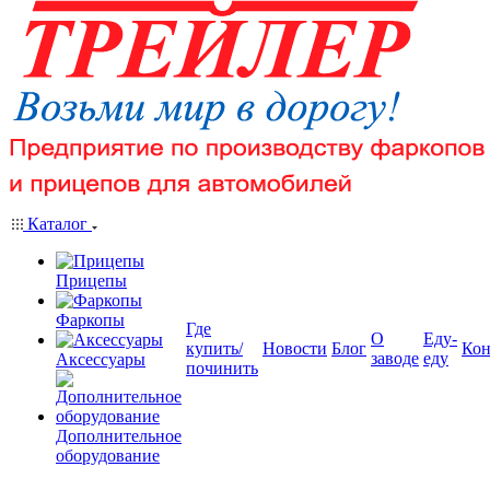
Каталог
Прицепы
Фаркопы
Где
О
Еду-
купить/
Новости
Блог
Кон
заводе
еду
Аксессуары
починить
Дополнительное
оборудование