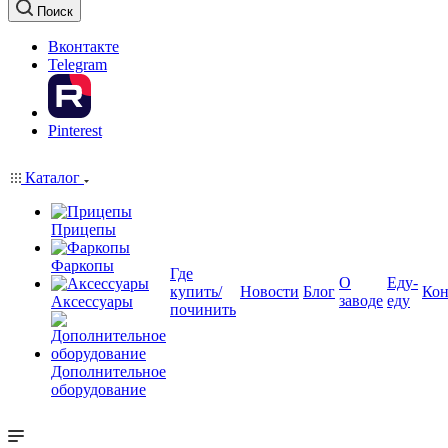
Поиск
Вконтакте
Telegram
Pinterest
Каталог
Прицепы
Фаркопы
Где
О
Еду-
купить/
Новости
Блог
Кон
заводе
еду
Аксессуары
починить
Дополнительное
оборудование