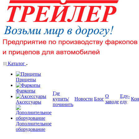
Каталог
Прицепы
Фаркопы
Где
О
Еду-
купить/
Новости
Блог
Кон
заводе
еду
Аксессуары
починить
Дополнительное
оборудование