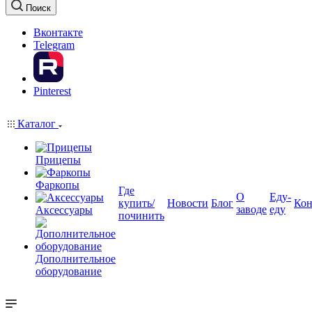
Поиск
Вконтакте
Telegram
Pinterest
Каталог
Прицепы
Фаркопы
Где
О
Еду-
купить/
Новости
Блог
Кон
заводе
еду
Аксессуары
починить
Дополнительное
оборудование