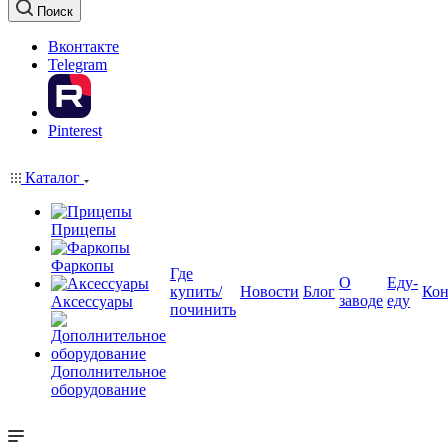
Поиск
Вконтакте
Telegram
Pinterest
Каталог
Прицепы
Фаркопы
Где
О
Еду-
купить/
Новости
Блог
Кон
заводе
еду
Аксессуары
починить
Дополнительное
оборудование