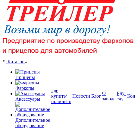
Каталог
Прицепы
Фаркопы
Где
О
Еду-
купить/
Новости
Блог
Кон
заводе
еду
Аксессуары
починить
Дополнительное
оборудование