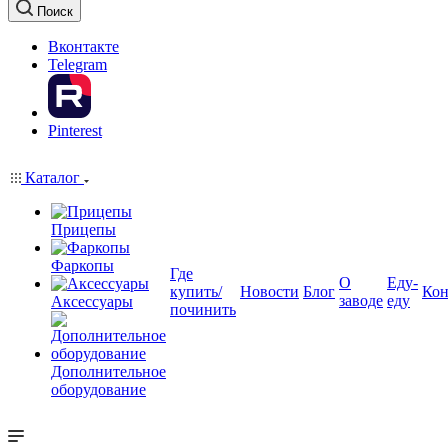
Поиск
Вконтакте
Telegram
Pinterest
Каталог
Прицепы
Фаркопы
Где
О
Еду-
купить/
Новости
Блог
Кон
заводе
еду
Аксессуары
починить
Дополнительное
оборудование