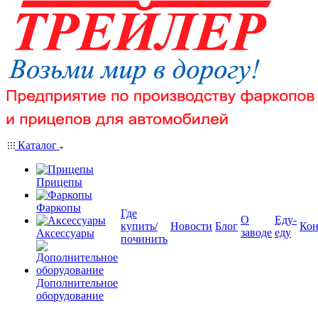
Каталог
Прицепы
Фаркопы
Где
О
Еду-
купить/
Новости
Блог
Кон
заводе
еду
Аксессуары
починить
Дополнительное
оборудование