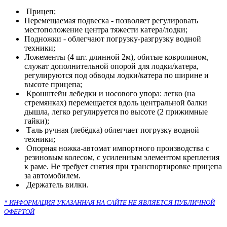
Прицеп;
Перемещаемая подвеска - позволяет регулировать
местоположение центра тяжести катера/лодки;
Подножки - облегчают погрузку-разгрузку водной
техники;
Ложементы (4 шт. длинной 2м), обитые ковролином,
служат дополнительной опорой для лодки/катера,
регулируются под обводы лодки/катера по ширине и
высоте прицепа;
Кронштейн лебедки и носового упора: легко (на
стремянках) перемещается вдоль центральной балки
дышла, легко регулируется по высоте (2 прижимные
гайки);
Таль ручная (лебёдка) облегчает погрузку водной
техники;
Опорная ножка-автомат импортного производства с
резиновым колесом, с усиленным элементом крепления
к раме. Не требует снятия при транспортировке прицепа
за автомобилем.
Держатель вилки.
* ИНФОРМАЦИЯ УКАЗАННАЯ НА САЙТЕ НЕ ЯВЛЯЕТСЯ ПУБЛИЧНОЙ
ОФЕРТОЙ