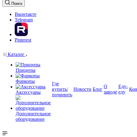
Поиск
Вконтакте
Telegram
Pinterest
Каталог
Прицепы
Фаркопы
Где
О
Еду-
купить/
Новости
Блог
Кон
заводе
еду
Аксессуары
починить
Дополнительное
оборудование