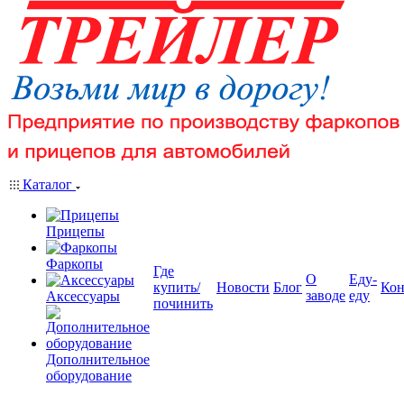
Каталог
Прицепы
Фаркопы
Где
О
Еду-
купить/
Новости
Блог
Кон
заводе
еду
Аксессуары
починить
Дополнительное
оборудование